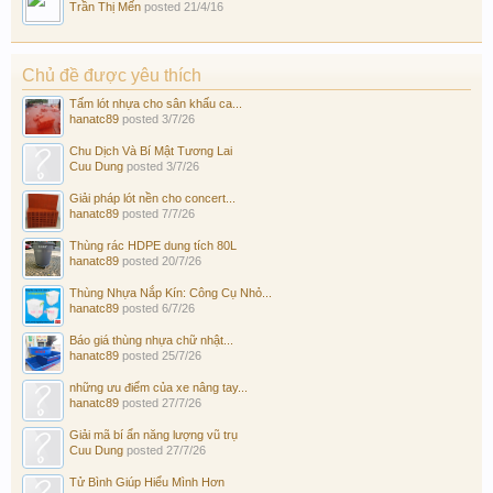
Trần Thị Mến
posted
21/4/16
Chủ đề được yêu thích
Tấm lót nhựa cho sân khấu ca...
hanatc89
posted
3/7/26
Chu Dịch Và Bí Mật Tương Lai
Cuu Dung
posted
3/7/26
Giải pháp lót nền cho concert...
hanatc89
posted
7/7/26
Thùng rác HDPE dung tích 80L
hanatc89
posted
20/7/26
Thùng Nhựa Nắp Kín: Công Cụ Nhỏ...
hanatc89
posted
6/7/26
Báo giá thùng nhựa chữ nhật...
hanatc89
posted
25/7/26
những ưu điểm của xe nâng tay...
hanatc89
posted
27/7/26
Giải mã bí ẩn năng lượng vũ trụ
Cuu Dung
posted
27/7/26
Tử Bình Giúp Hiểu Mình Hơn