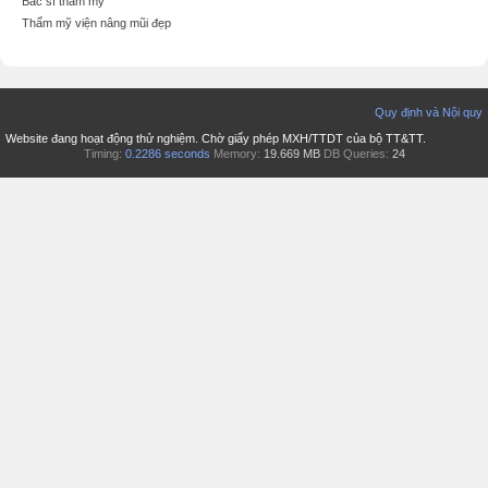
Bác sĩ thẩm mỹ
Thẩm mỹ viện nâng mũi đẹp
Quy định và Nội quy
Website đang hoạt động thử nghiệm. Chờ giấy phép MXH/TTDT của bộ TT&TT.
Timing:
0.2286 seconds
Memory:
19.669 MB
DB Queries:
24