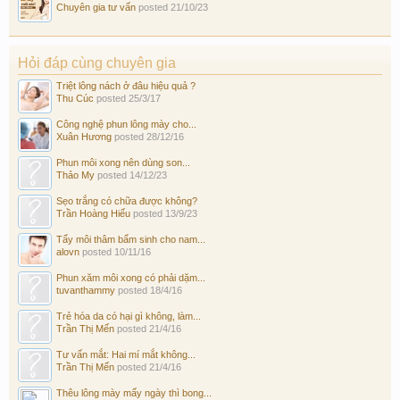
Chuyên gia tư vấn
posted
21/10/23
Hỏi đáp cùng chuyên gia
Triệt lông nách ở đâu hiệu quả ?
Thu Cúc
posted
25/3/17
Công nghệ phun lông mày cho...
Xuân Hương
posted
28/12/16
Phun môi xong nên dùng son...
Thảo My
posted
14/12/23
Sẹo trắng có chữa được không?
Trần Hoàng Hiếu
posted
13/9/23
Tẩy môi thâm bẩm sinh cho nam...
alovn
posted
10/11/16
Phun xăm môi xong có phải dặm...
tuvanthammy
posted
18/4/16
Trẻ hóa da có hại gì không, làm...
Trần Thị Mến
posted
21/4/16
Tư vấn mắt: Hai mí mắt không...
Trần Thị Mến
posted
21/4/16
Thêu lông mày mấy ngày thì bong...