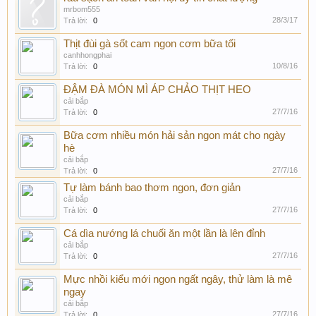
mrbom555
28/3/17
Trả lời:
0
Thịt đùi gà sốt cam ngon cơm bữa tối
canhhongphai
10/8/16
Trả lời:
0
ĐẬM ĐÀ MÓN MÌ ÁP CHẢO THỊT HEO
cải bắp
27/7/16
Trả lời:
0
Bữa cơm nhiều món hải sản ngon mát cho ngày
hè
cải bắp
27/7/16
Trả lời:
0
Tự làm bánh bao thơm ngon, đơn giản
cải bắp
27/7/16
Trả lời:
0
Cá dìa nướng lá chuối ăn một lần là lên đỉnh
cải bắp
27/7/16
Trả lời:
0
Mực nhồi kiểu mới ngon ngất ngây, thử làm là mê
ngay
cải bắp
27/7/16
Trả lời:
0