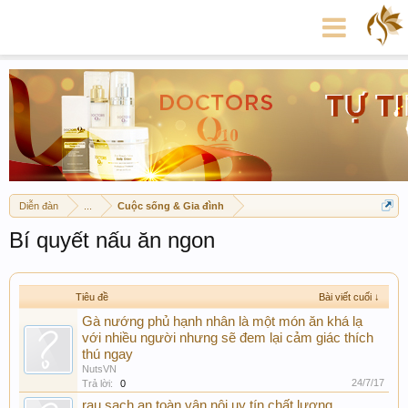
Diễn đàn
...
Cuộc sống & Gia đình
Bí quyết nấu ăn ngon
Tiêu đề
Bài viết cuối ↓
Gà nướng phủ hạnh nhân là một món ăn khá lạ
với nhiều người nhưng sẽ đem lại cảm giác thích
thú ngay
NutsVN
24/7/17
Trả lời:
0
rau sạch an toàn vân nội uy tín chất lượng