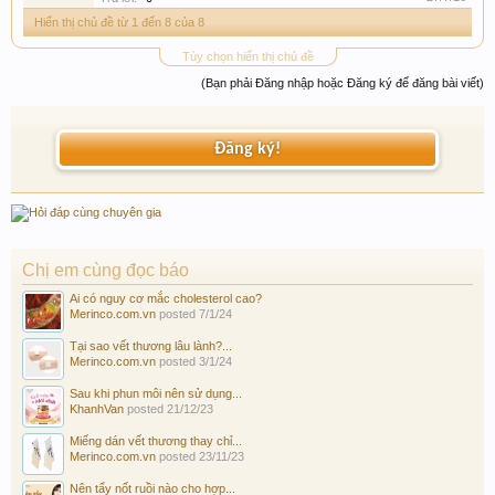
Hiển thị chủ đề từ 1 đến 8 của 8
Tùy chọn hiển thị chủ đề
(Bạn phải Đăng nhập hoặc Đăng ký để đăng bài viết)
Đăng ký!
Chị em cùng đọc báo
Ai có nguy cơ mắc cholesterol cao?
Merinco.com.vn
posted
7/1/24
Tại sao vết thương lâu lành?...
Merinco.com.vn
posted
3/1/24
Sau khi phun môi nên sử dụng...
KhanhVan
posted
21/12/23
Miếng dán vết thương thay chỉ...
Merinco.com.vn
posted
23/11/23
Nên tẩy nốt ruồi nào cho hợp...