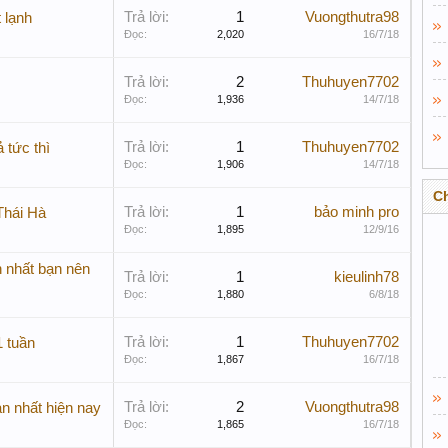
Trả lời:
1
Vuongthutra98
 lạnh
Đọc:
2,020
16/7/18
Trả lời:
2
Thuhuyen7702
Đọc:
1,936
14/7/18
Trả lời:
1
Thuhuyen7702
 tức thì
Đọc:
1,906
14/7/18
C
Trả lời:
1
bảo minh pro
Thái Hà
Đọc:
1,895
12/9/16
 nhất bạn nên
Trả lời:
1
kieulinh78
Đọc:
1,880
6/8/18
Trả lời:
1
Thuhuyen7702
1 tuần
Đọc:
1,867
16/7/18
Trả lời:
2
Vuongthutra98
n nhất hiện nay
Đọc:
1,865
16/7/18