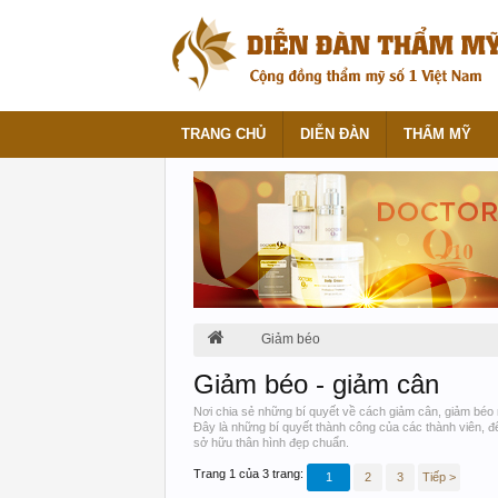
TRANG CHỦ
DIỄN ĐÀN
THẨM MỸ
Giảm béo
Giảm béo - giảm cân
Nơi chia sẻ những bí quyết về cách giảm cân, giảm béo n
Đây là những bí quyết thành công của các thành viên, đ
sở hữu thân hình đẹp chuẩn.
Trang 1 của 3 trang:
1
2
3
Tiếp >