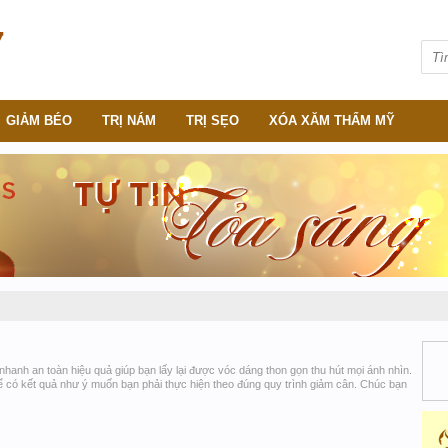
GIẢM BÉO
TRỊ NÁM
TRỊ SẸO
XÓA XĂM THẨM MỸ
hanh an toàn hiệu quả giúp bạn lấy lại được vóc dáng thon gọn thu hút mọi ánh nhìn.
ể có kết quả như ý muốn bạn phải thực hiện theo đúng quy trình giảm cân. Chúc bạn