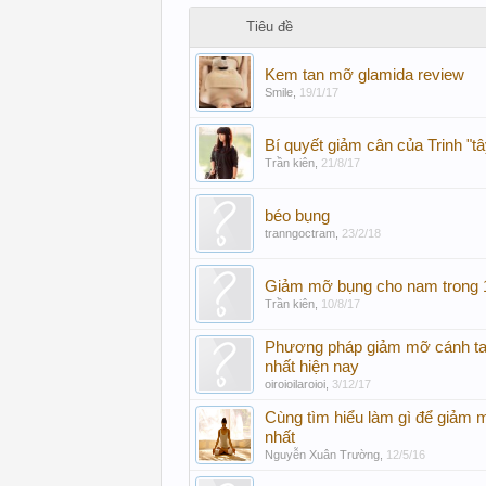
Tiêu đề
Kem tan mỡ glamida review
Smile
,
19/1/17
Bí quyết giảm cân của Trinh "tâ
Trần kiên
,
21/8/17
béo bụng
tranngoctram
,
23/2/18
Giảm mỡ bụng cho nam trong 
Trần kiên
,
10/8/17
Phương pháp giảm mỡ cánh tay
nhất hiện nay
oiroioilaroioi
,
3/12/17
Cùng tìm hiểu làm gì để giảm
nhất
Nguyễn Xuân Trường
,
12/5/16