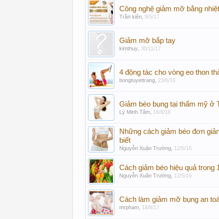
Công nghệ giảm mỡ bằng nhiệt
Trần kiên
,
9/5/17
Giảm mỡ bắp tay
kimthuy
,
30/11/17
4 động tác cho vòng eo thon thả
bongtuyettrang
,
23/6/16
Giảm béo bụng tại thẩm mỹ ở 
Lý Minh Tâm
,
16/8/16
Những cách giảm béo đơn giản
biết
Nguyễn Xuân Trường
,
12/5/16
Cách giảm béo hiệu quả trong 
Nguyễn Xuân Trường
,
12/5/16
Cách làm giảm mỡ bụng an toà
mrpham
,
18/8/17