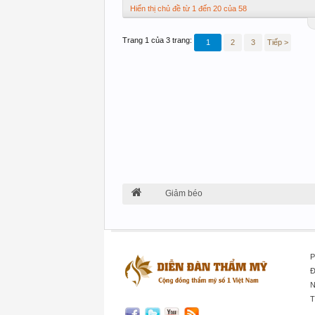
Hiển thị chủ đề từ 1 đến 20 của 58
Trang 1 của 3 trang:
1
2
3
Tiếp >
Giảm béo
P
Đ
N
T