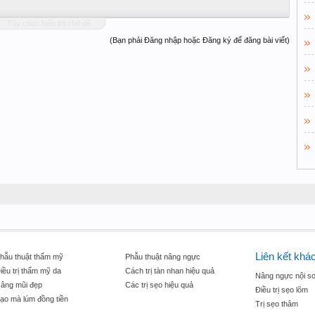
Tùy chọn hiển thị chủ đề
(Bạn phải Đăng nhập hoặc Đăng ký để đăng bài viết)
Liên kết khá
hẫu thuật thẩm mỹ
Phẫu thuật nâng ngực
iều trị thẩm mỹ da
Cách trị tàn nhan hiệu quả
Nâng ngực nội so
âng mũi đẹp
Các trị sẹo hiệu quả
Điều trị sẹo lõm
ạo mà lúm đồng tiền
Trị sẹo thâm