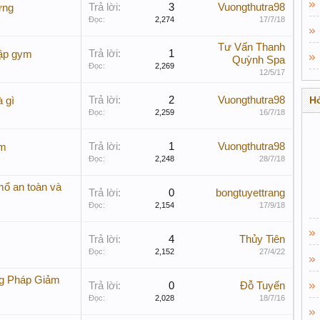
Trả lời:
3
Vuongthutra98
ưng
Đọc:
2,274
17/7/18
Tư Vấn Thanh
Trả lời:
1
tập gym
Quỳnh Spa
Đọc:
2,269
12/5/17
Trả lời:
2
Vuongthutra98
Hỏ
 gì
Đọc:
2,259
16/7/18
Trả lời:
1
Vuongthutra98
am
Đọc:
2,248
28/7/18
ổ an toàn và
Trả lời:
0
bongtuyettrang
Đọc:
2,154
17/9/18
Trả lời:
4
Thủy Tiên
Đọc:
2,152
27/4/22
g Pháp Giảm
Trả lời:
0
Đỗ Tuyến
Đọc:
2,028
18/7/16