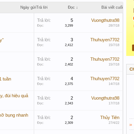
Ngày gửi
Trả lời
Đọc ↓
Bài viết cuối
Trả lời:
5
Vuongthutra98
Đọc:
3,299
28/7/18
Trả lời:
3
Thuhuyen7702
y"
Đọc:
2,412
15/7/18
Trả lời:
2
Thuhuyen7702
Đọc:
2,402
15/7/18
C
Trả lời:
4
Thuhuyen7702
1 tuần
Đọc:
2,375
14/7/18
, đùi hiệu quả
Trả lời:
2
Vuongthutra98
Đọc:
2,343
17/7/18
 mỡ bụng nhanh
Trả lời:
2
Thủy Tiên
Đọc:
2,309
27/4/22