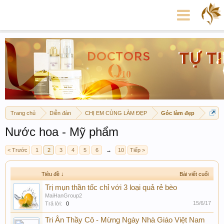
Trang chủ
Diễn đàn
CHỊ EM CÙNG LÀM ĐẸP
Góc làm đẹp
Nước hoa - Mỹ phẩm
< Trước
1
2
3
4
5
6
→
10
Tiếp >
Tiêu đề ↓
Bài viết cuối
Trị mụn thần tốc chỉ với 3 loại quả rẻ bèo
MaiHanGroup2
15/6/17
Trả lời:
0
Tri Ân Thầy Cô - Mừng Ngày Nhà Giáo Việt Nam