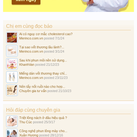
Chị em cùng đọc báo
Ai có nguy cơ mắc cholesterol cao?
Merinco.com.vn
posted
7/1/24
Tại sao vết thương lâu lành?...
Merinco.com.vn
posted
3/1/24
Sau khi phun môi nên sử dụng...
KhanhVan
posted
21/12/23
Miếng dán vết thương thay chỉ...
Merinco.com.vn
posted
23/11/23
Nên tẩy nốt ruồi nào cho hợp...
Chuyên gia tư vấn
posted
21/10/23
Hỏi đáp cùng chuyên gia
Triệt lông nách ở đâu hiệu quả ?
Thu Cúc
posted
25/3/17
Công nghệ phun lông mày cho...
Xuân Hương
posted
28/12/16