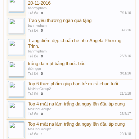
20-11-2016
banmypham
7/11/16
Trả lời:
0
Trao yêu thương ngàn quà tặng
banmypham
4/8/16
Trả lời:
0
Trang điểm đẹp chuẩn hè như Angela Phương
Trinh.
banmypham
25/7/16
Trả lời:
0
trắng da mặt bằng thuốc bắc
thỏ ngọc
3/11/16
Trả lời:
0
Top 6 thực phẩm giúp bạn trẻ ra cả chục tuổi
MaiHanGroup2
21/3/18
Trả lời:
0
Top 4 mặt nạ làm trắng da ngay lần đầu áp dụng
MaiHanGroup2
25/8/17
Trả lời:
0
Top 4 mặt nạ làm trắng da ngay lần đầu áp dụng
MaiHanGroup2
29/1/18
Trả lời:
1