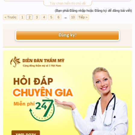
Tùy chọn hiển thị chủ đề
(Bạn phải Đăng nhập hoặc Đăng ký để đăng bài viết)
< Trước
1
2
3
4
5
6
→
10
Tiếp >
Đăng ký!