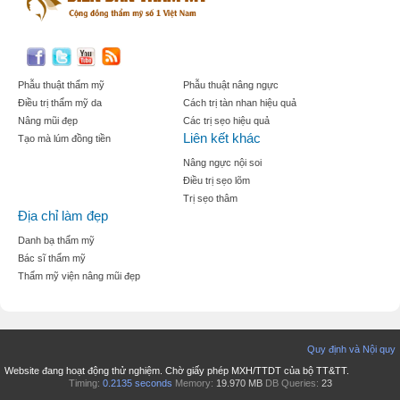
Phẫu thuật thẩm mỹ
Phẫu thuật nâng ngực
Điều trị thẩm mỹ da
Cách trị tàn nhan hiệu quả
Nâng mũi đẹp
Các trị sẹo hiệu quả
Liên kết khác
Tạo mà lúm đồng tiền
Nâng ngực nội soi
Điều trị sẹo lõm
Trị sẹo thâm
Địa chỉ làm đẹp
Danh bạ thẩm mỹ
Bác sĩ thẩm mỹ
Thẩm mỹ viện nâng mũi đẹp
Quy định và Nội quy
Website đang hoạt động thử nghiệm. Chờ giấy phép MXH/TTDT của bộ TT&TT.
Timing:
0.2135 seconds
Memory:
19.970 MB
DB Queries:
23