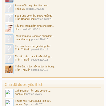
Phun môi xong nên dùng son...
Thảo My
posted
14/12/23
Sẹo trắng có chữa được không?
Trần Hoàng Hiếu
posted
13/9/23
Tẩy môi thâm bẩm sinh cho nam...
alovn
posted
10/11/16
Phun xăm môi xong có phải dặm...
tuvanthammy
posted
18/4/16
Trẻ hóa da có hại gì không, làm...
Trần Thị Mến
posted
21/4/16
Tư vấn mắt: Hai mí mắt không...
Trần Thị Mến
posted
21/4/16
Thêu lông mày mấy ngày thì bong...
Trần Thị Mến
posted
21/4/16
Chủ đề được yêu thích
Giải pháp lót nền cho concert...
hanatc89
posted
7/7/26
Thùng rác HDPE dung tích 80L
hanatc89
posted
20/7/26