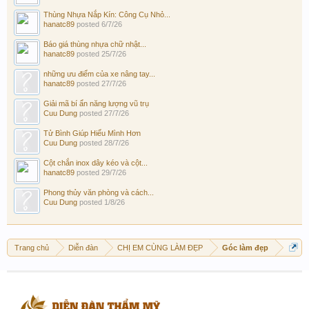
Thùng Nhựa Nắp Kín: Công Cụ Nhỏ...
hanatc89
posted
6/7/26
Báo giá thùng nhựa chữ nhật...
hanatc89
posted
25/7/26
những ưu điểm của xe nâng tay...
hanatc89
posted
27/7/26
Giải mã bí ẩn năng lượng vũ trụ
Cuu Dung
posted
27/7/26
Tử Bình Giúp Hiểu Mình Hơn
Cuu Dung
posted
28/7/26
Cột chắn inox dây kéo và cột...
hanatc89
posted
29/7/26
Phong thủy văn phòng và cách...
Cuu Dung
posted
1/8/26
Trang chủ
Diễn đàn
CHỊ EM CÙNG LÀM ĐẸP
Góc làm đẹp