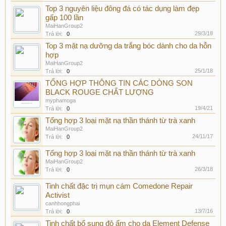
Top 3 nguyên liệu đông đá có tác dụng làm đẹp
gấp 100 lần
MaiHanGroup2
29/3/18
Trả lời:
0
Top 3 mặt nạ dưỡng da trắng bóc dành cho da hỗn
hợp
MaiHanGroup2
25/1/18
Trả lời:
0
TỔNG HỢP THÔNG TIN CÁC DÒNG SON
BLACK ROUGE CHẤT LƯỢNG
myphamoga
19/4/21
Trả lời:
0
Tổng hợp 3 loại mặt nạ thần thánh từ trà xanh
MaiHanGroup2
24/11/17
Trả lời:
0
Tổng hợp 3 loại mặt nạ thần thánh từ trà xanh
MaiHanGroup2
26/3/18
Trả lời:
0
Tinh chất đặc trị mụn cám Comedone Repair
Activist
canhhongphai
13/7/16
Trả lời:
0
Tinh chất bổ sung độ ẩm cho da Element Defense