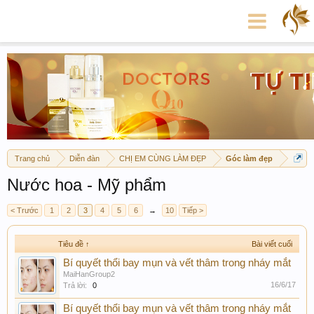
Trang chủ
Diễn đàn
CHỊ EM CÙNG LÀM ĐẸP
Góc làm đẹp
Nước hoa - Mỹ phẩm
< Trước
1
2
3
4
5
6
→
10
Tiếp >
Tiêu đề ↑
Bài viết cuối
Bí quyết thổi bay mụn và vết thâm trong nháy mắt
MaiHanGroup2
16/6/17
Trả lời:
0
Bí quyết thổi bay mụn và vết thâm trong nháy mắt