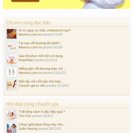
Chị em cùng đọc báo
Ai có nguy cơ mắc cholesterol cao?
Merinco.com.vn
posted
7/1/24
Tại sao vết thương lâu lành?...
Merinco.com.vn
posted
3/1/24
Sau khi phun môi nên sử dụng...
KhanhVan
posted
21/12/23
Miếng dán vết thương thay chỉ...
Merinco.com.vn
posted
23/11/23
Nên tẩy nốt ruồi nào cho hợp...
Chuyên gia tư vấn
posted
21/10/23
Hỏi đáp cùng chuyên gia
Triệt lông nách ở đâu hiệu quả ?
Thu Cúc
posted
25/3/17
Công nghệ phun lông mày cho...
Xuân Hương
posted
28/12/16