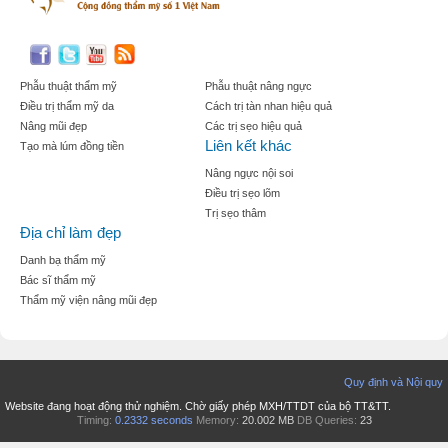
Phẫu thuật thẩm mỹ
Phẫu thuật nâng ngực
Điều trị thẩm mỹ da
Cách trị tàn nhan hiệu quả
Nâng mũi đẹp
Các trị sẹo hiệu quả
Liên kết khác
Tạo mà lúm đồng tiền
Nâng ngực nội soi
Điều trị sẹo lõm
Trị sẹo thâm
Địa chỉ làm đẹp
Danh bạ thẩm mỹ
Bác sĩ thẩm mỹ
Thẩm mỹ viện nâng mũi đẹp
Quy định và Nội quy
Website đang hoạt động thử nghiệm. Chờ giấy phép MXH/TTDT của bộ TT&TT.
Timing:
0.2332 seconds
Memory:
20.002 MB
DB Queries:
23