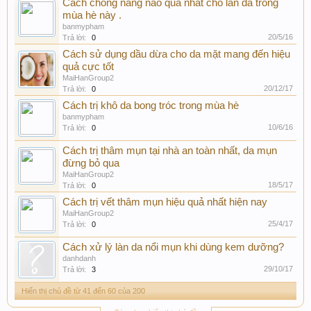
Cách chống nắng nào quả nhất cho làn da trong
mùa hè này .
banmypham
20/5/16
Trả lời:
0
Cách sử dụng dầu dừa cho da mặt mang đến hiệu
quả cực tốt
MaiHanGroup2
20/12/17
Trả lời:
0
Cách trị khô da bong tróc trong mùa hè
banmypham
10/6/16
Trả lời:
0
Cách trị thâm mụn tại nhà an toàn nhất, da mụn
đừng bỏ qua
MaiHanGroup2
18/5/17
Trả lời:
0
Cách trị vết thâm mụn hiệu quả nhất hiện nay
MaiHanGroup2
25/4/17
Trả lời:
0
Cách xử lý làn da nổi mụn khi dùng kem dưỡng?
danhdanh
29/10/17
Trả lời:
3
Hiển thị chủ đề từ 41 đến 60 của 200