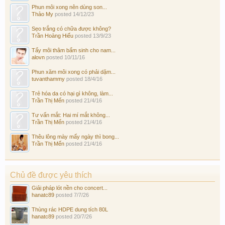
Phun môi xong nên dùng son...
Thảo My
posted
14/12/23
Sẹo trắng có chữa được không?
Trần Hoàng Hiếu
posted
13/9/23
Tẩy môi thâm bẩm sinh cho nam...
alovn
posted
10/11/16
Phun xăm môi xong có phải dặm...
tuvanthammy
posted
18/4/16
Trẻ hóa da có hại gì không, làm...
Trần Thị Mến
posted
21/4/16
Tư vấn mắt: Hai mí mắt không...
Trần Thị Mến
posted
21/4/16
Thêu lông mày mấy ngày thì bong...
Trần Thị Mến
posted
21/4/16
Chủ đề được yêu thích
Giải pháp lót nền cho concert...
hanatc89
posted
7/7/26
Thùng rác HDPE dung tích 80L
hanatc89
posted
20/7/26