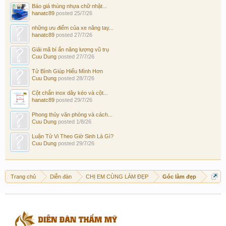
Báo giá thùng nhựa chữ nhật...
hanatc89
posted
25/7/26
những ưu điểm của xe nâng tay...
hanatc89
posted
27/7/26
Giải mã bí ẩn năng lượng vũ trụ
Cuu Dung
posted
27/7/26
Tử Bình Giúp Hiểu Mình Hơn
Cuu Dung
posted
28/7/26
Cột chắn inox dây kéo và cột...
hanatc89
posted
29/7/26
Phong thủy văn phòng và cách...
Cuu Dung
posted
1/8/26
Luận Tử Vi Theo Giờ Sinh Là Gì?
Cuu Dung
posted
29/7/26
Trang chủ
Diễn đàn
CHỊ EM CÙNG LÀM ĐẸP
Góc làm đẹp