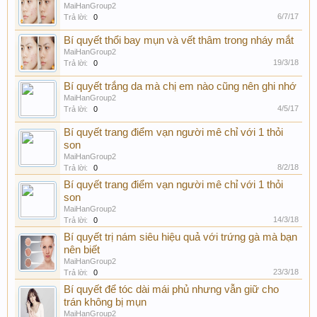
MaiHanGroup2
6/7/17
Trả lời:
0
Bí quyết thổi bay mụn và vết thâm trong nháy mắt
MaiHanGroup2
19/3/18
Trả lời:
0
Bí quyết trắng da mà chị em nào cũng nên ghi nhớ
MaiHanGroup2
4/5/17
Trả lời:
0
Bí quyết trang điểm vạn người mê chỉ với 1 thỏi
son
MaiHanGroup2
8/2/18
Trả lời:
0
Bí quyết trang điểm vạn người mê chỉ với 1 thỏi
son
MaiHanGroup2
14/3/18
Trả lời:
0
Bí quyết trị nám siêu hiệu quả với trứng gà mà bạn
nên biết
MaiHanGroup2
23/3/18
Trả lời:
0
Bí quyết để tóc dài mái phủ nhưng vẫn giữ cho
trán không bị mụn
MaiHanGroup2