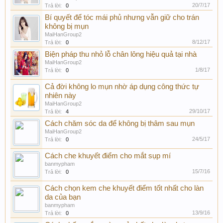
20/7/17
Trả lời:
0
Bí quyết để tóc mái phủ nhưng vẫn giữ cho trán
không bị mụn
MaiHanGroup2
8/12/17
Trả lời:
0
Biện pháp thu nhỏ lỗ chân lông hiệu quả tại nhà
MaiHanGroup2
1/8/17
Trả lời:
0
Cả đời không lo mụn nhờ áp dụng công thức tự
nhiên này
MaiHanGroup2
29/10/17
Trả lời:
4
Cách chăm sóc da để không bị thâm sau mụn
MaiHanGroup2
24/5/17
Trả lời:
0
Cách che khuyết điểm cho mắt sụp mí
banmypham
15/7/16
Trả lời:
0
Cách chọn kem che khuyết điểm tốt nhất cho làn
da của bạn
banmypham
13/9/16
Trả lời:
0