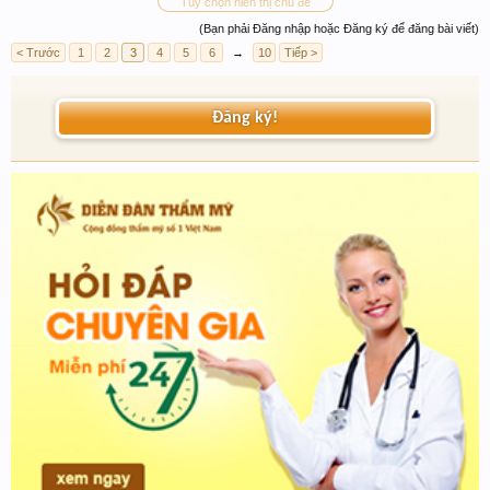
Tùy chọn hiển thị chủ đề
(Bạn phải Đăng nhập hoặc Đăng ký để đăng bài viết)
< Trước
1
2
3
4
5
6
→
10
Tiếp >
Đăng ký!