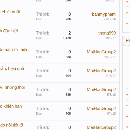
Đọc:
844
20/4/17
 chiết xuất
Trả lời:
0
banmypham
Đọc:
786
21/12/16
h đặc biệt
Trả lời:
2
thong999
Đọc:
1,438
30/8/17
Hỏ
âu năm từ thiên
Trả lời:
0
MaiHanGroup2
t
Đọc:
680
30/12/17
iản, hiệu quả
Trả lời:
0
MaiHanGroup2
Đọc:
704
21/6/17
vì những thói
Trả lời:
0
MaiHanGroup2
Đọc:
689
5/3/18
o khiến bạn
Trả lời:
0
MaiHanGroup2
Đọc:
708
6/4/18
o nội tiết tố
Trả lời:
0
MaiHanGroup2