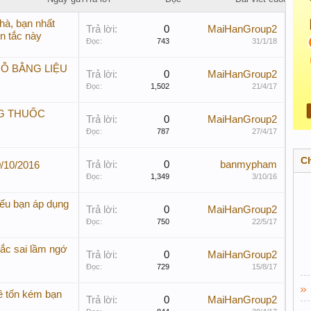
hà, bạn nhất
Trả lời:
0
MaiHanGroup2
n tắc này
Đọc:
743
31/1/18
Ỗ BẰNG LIỆU
Trả lời:
0
MaiHanGroup2
Đọc:
1,502
21/4/17
G THUỐC
Trả lời:
0
MaiHanGroup2
Đọc:
787
27/4/17
C
Trả lời:
0
banmypham
/10/2016
Đọc:
1,349
3/10/16
ếu bạn áp dụng
Trả lời:
0
MaiHanGroup2
Đọc:
750
22/5/17
ắc sai lầm ngớ
Trả lời:
0
MaiHanGroup2
Đọc:
729
15/8/17
ề tốn kém bạn
Trả lời:
0
MaiHanGroup2