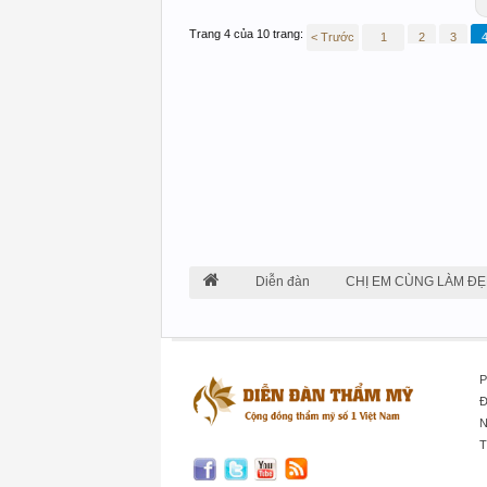
Trang 4 của 10 trang:
< Trước
1
2
3
Diễn đàn
CHỊ EM CÙNG LÀM ĐẸ
P
Đ
N
T