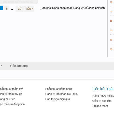
Tùy chọn hiển thị chủ đề
(Bạn phải Đăng nhập hoặc Đăng ký để đăng bài viết)
4
5
6
10
Tiếp >
→
P
Góc làm đẹp
Liên kết khá
hẫu thuật thẩm mỹ
Phẫu thuật nâng ngực
iều trị thẩm mỹ da
Cách trị tàn nhan hiệu quả
Nâng ngực nội so
âng mũi đẹp
Các trị sẹo hiệu quả
Điều trị sẹo lõm
ạo mà lúm đồng tiền
Trị sẹo thâm