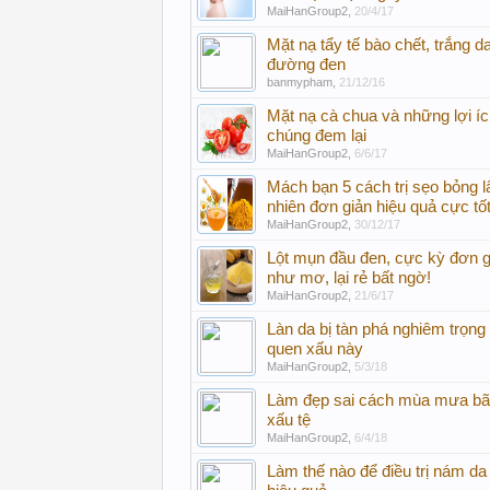
MaiHanGroup2
,
20/4/17
Mặt nạ tẩy tế bào chết, trắng da
đường đen
banmypham
,
21/12/16
Mặt nạ cà chua và những lợi íc
chúng đem lại
MaiHanGroup2
,
6/6/17
Mách bạn 5 cách trị sẹo bỏng l
nhiên đơn giản hiệu quả cực tố
MaiHanGroup2
,
30/12/17
Lột mụn đầu đen, cực kỳ đơn g
như mơ, lại rẻ bất ngờ!
MaiHanGroup2
,
21/6/17
Làn da bị tàn phá nghiêm trọng 
quen xấu này
MaiHanGroup2
,
5/3/18
Làm đẹp sai cách mùa mưa bã
xấu tệ
MaiHanGroup2
,
6/4/18
Làm thế nào để điều trị nám da d