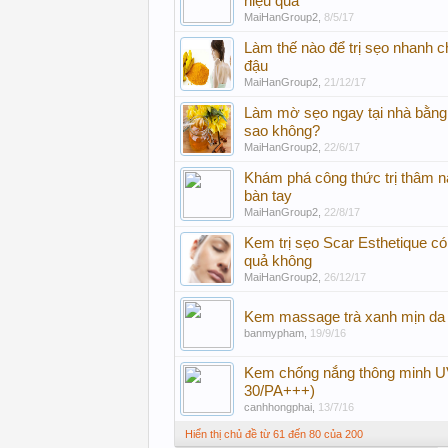
hiệu quả
MaiHanGroup2
,
8/5/17
Làm thế nào để trị sẹo nhanh 
đậu
MaiHanGroup2
,
21/12/17
Làm mờ sẹo ngay tại nhà bằng t
sao không?
MaiHanGroup2
,
22/6/17
Khám phá công thức trị thâm n
bàn tay
MaiHanGroup2
,
22/8/17
Kem trị sẹo Scar Esthetique có
quả không
MaiHanGroup2
,
26/12/17
Kem massage trà xanh mịn da 
banmypham
,
19/9/16
Kem chống nắng thông minh U
30/PA+++)
canhhongphai
,
13/7/16
Hiển thị chủ đề từ 61 đến 80 của 200