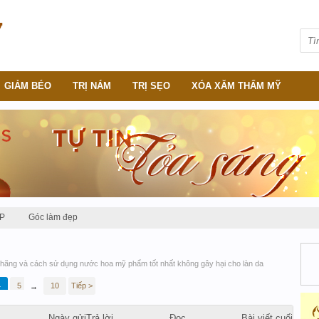
GIẢM BÉO
TRỊ NÁM
TRỊ SẸO
XÓA XĂM THẨM MỸ
P
Góc làm đẹp
hãng và cách sử dụng nước hoa mỹ phẩm tốt nhất không gây hại cho làn da
4
5
6
10
Tiếp >
→
Ngày gửi
Trả lời
Đọc
Bài viết cuối