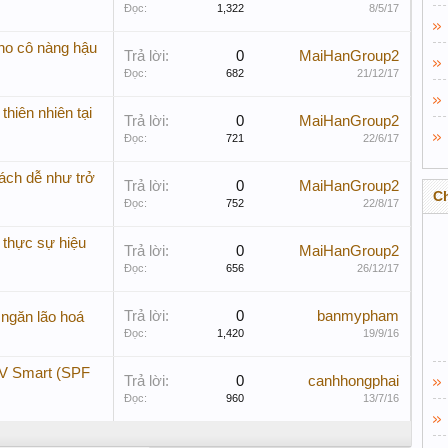
Đọc:
1,322
8/5/17
cho cô nàng hậu
Trả lời:
0
MaiHanGroup2
Đọc:
682
21/12/17
hiên nhiên tại
Trả lời:
0
MaiHanGroup2
Đọc:
721
22/6/17
ách dễ như trở
Trả lời:
0
MaiHanGroup2
C
Đọc:
752
22/8/17
 thực sự hiệu
Trả lời:
0
MaiHanGroup2
Đọc:
656
26/12/17
Trả lời:
0
banmypham
ngăn lão hoá
Đọc:
1,420
19/9/16
V Smart (SPF
Trả lời:
0
canhhongphai
Đọc:
960
13/7/16