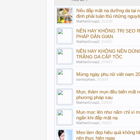
Nếu đắp mặt nạ dưỡng da tại n
định phải tuân thủ những nguyê
MaiHanGroup2
,
31/1/18
NÊN HAY KHÔNG TRỊ SẸO R
PHÁP DÂN GIAN
MaiHanGroup2
,
21/4/17
NÊN HAY KHÔNG NÊN DÙN
TRẮNG DA CẤP TỐC
MaiHanGroup2
,
27/4/17
Mừng ngày phụ nữ việt nam 20
banmypham
,
3/10/16
Mụn, thâm mụn đều biến mất n
phương pháp sau
MaiHanGroup2
,
22/5/17
Mụn mọc lên như nấm chỉ vì m
ngẩn khi đắp mặt nạ
MaiHanGroup2
,
15/8/17
Mẹo làm đẹp hiệu quả không h
nên thực hiện ngay