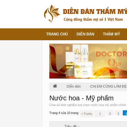
TRANG CHỦ
DIỄN ĐÀN
THẨM MỸ
Diễn đàn
CHỊ EM CÙNG LÀM ĐẸ
Nước hoa - Mỹ phẩm
Chia sẻ kinh nghiệm lưa chọn nước hoa mỹ phẩm chính 
Trang 4 của 10 trang:
< Trước
1
2
3
Tiêu đề ↓