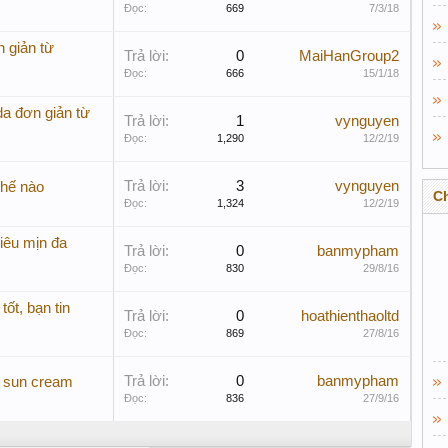
Đọc:
669
7/3/18
 giản từ
Trả lời:
0
MaiHanGroup2
Đọc:
666
15/1/18
a đơn giản từ
Trả lời:
1
vynguyen
Đọc:
1,290
12/2/19
Trả lời:
3
vynguyen
thế nào
C
Đọc:
1,324
12/2/19
iêu mịn đa
Trả lời:
0
banmypham
Đọc:
830
29/8/16
ốt, bạn tin
Trả lời:
0
hoathienthaoltd
Đọc:
869
27/8/16
Trả lời:
0
banmypham
 sun cream
Đọc:
836
27/9/16