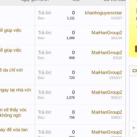
Trả lời:
0
khanhnguyenvstar
Đọc:
1,111
1/10/17
ể giúp việc
Trả lời:
0
MaiHanGroup2
Đọc:
1,086
16/1/18
ể giúp việc
Trả lời:
0
MaiHanGroup2
Đọc:
808
2/2/18
ề da chỉ với
C
Trả lời:
0
MaiHanGroup2
Đọc:
720
13/10/17
gay tại nhà với
Trả lời:
0
MaiHanGroup2
Đọc:
1,078
30/5/17
n sẽ thấy vóc
Trả lời:
0
MaiHanGroup2
i không ngờ
Đọc:
706
10/8/17
ày để xóa tan
Trả lời:
0
MaiHanGroup2