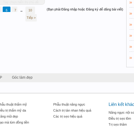
Tùy chọn hiển thị chủ đề
(Bạn phải Đăng nhập hoặc Đăng ký để đăng bài viết)
6
7
8
10
→
Tiếp >
P
Góc làm đẹp
Liên kết khá
hẫu thuật thẩm mỹ
Phẫu thuật nâng ngực
iều trị thẩm mỹ da
Cách trị tàn nhan hiệu quả
Nâng ngực nội so
âng mũi đẹp
Các trị sẹo hiệu quả
Điều trị sẹo lõm
ạo mà lúm đồng tiền
Trị sẹo thâm