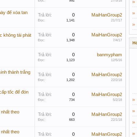
Đọc:
992
27/3/18
ày để xóa tan
Trả lời:
0
MaiHanGroup2
Đọc:
1,141
21/7/17
Trả lời:
0
MaiHanGroup2
c không tái phát
Đọc:
1,348
7/4/17
Hỏ
Trả lời:
0
banmypham
Đọc:
1,123
12/5/16
inh thành trắng
Trả lời:
0
MaiHanGroup2
Đọc:
1,202
22/2/18
cấp tốc để đón
Trả lời:
0
MaiHanGroup2
Đọc:
734
5/2/18
 nhất theo
Trả lời:
0
MaiHanGroup2
Đọc:
663
22/1/18
 nhất theo
Trả lời:
0
MaiHanGroup2