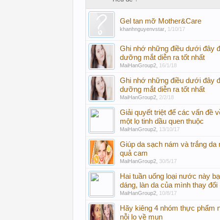
Gel tan mỡ Mother&Care
khanhnguyenvstar
,
1/10/17
Ghi nhớ những điều dưới đây đ
dưỡng mắt diễn ra tốt nhất
MaiHanGroup2
,
16/1/18
Ghi nhớ những điều dưới đây đ
dưỡng mắt diễn ra tốt nhất
MaiHanGroup2
,
2/2/18
Giải quyết triệt để các vấn đề v
một lọ tinh dầu quen thuộc
MaiHanGroup2
,
13/10/17
Giúp da sạch nám và trắng da n
quả cam
MaiHanGroup2
,
30/5/17
Hai tuần uống loại nước này bạ
dáng, làn da của mình thay đổ
MaiHanGroup2
,
10/8/17
Hãy kiêng 4 nhóm thực phẩm n
nỗi lo về mụn