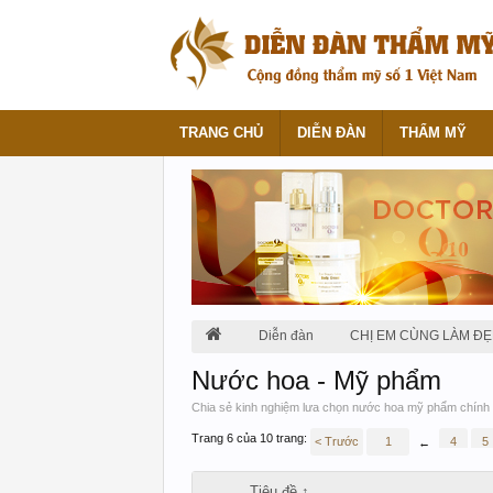
TRANG CHỦ
DIỄN ĐÀN
THẨM MỸ
Diễn đàn
CHỊ EM CÙNG LÀM ĐẸ
Nước hoa - Mỹ phẩm
Chia sẻ kinh nghiệm lưa chọn nước hoa mỹ phẩm chính 
Trang 6 của 10 trang:
< Trước
1
4
5
←
Tiêu đề ↑