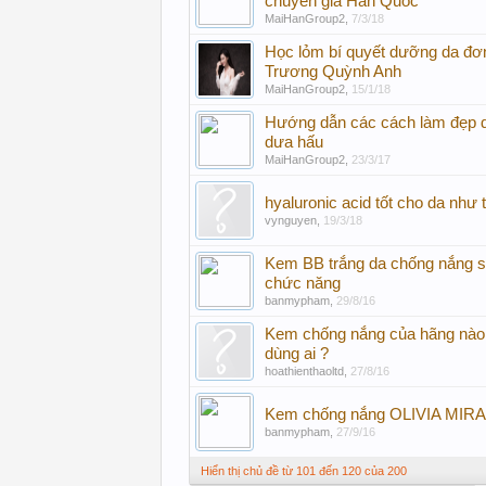
chuyên gia Hàn Quốc
MaiHanGroup2
,
7/3/18
Học lỏm bí quyết dưỡng da đơn
Trương Quỳnh Anh
MaiHanGroup2
,
15/1/18
Hướng dẫn các cách làm đẹp d
dưa hấu
MaiHanGroup2
,
23/3/17
hyaluronic acid tốt cho da như 
vynguyen
,
19/3/18
Kem BB trắng da chống nắng s
chức năng
banmypham
,
29/8/16
Kem chống nắng của hãng nào t
dùng ai ?
hoathienthaoltd
,
27/8/16
Kem chống nắng OLIVIA MIRA
banmypham
,
27/9/16
Hiển thị chủ đề từ 101 đến 120 của 200