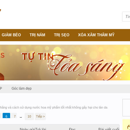
GIẢM BÉO
TRỊ NÁM
TRỊ SẸO
XÓA XĂM THẨM MỸ
P
Góc làm đẹp
hãng và cách sử dụng nước hoa mỹ phẩm tốt nhất không gây hại cho làn da
6
7
8
10
Tiếp >
→
Ngày gửi
Trả lời
Đọc
Bài viết cuối