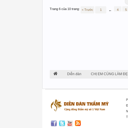
Trang 6 của 10 trang:
< Trước
1
4
5
←
Diễn đàn
CHỊ EM CÙNG LÀM ĐẸ
P
Đ
N
T