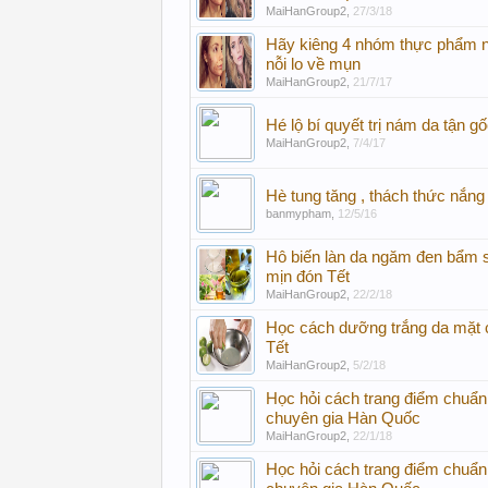
MaiHanGroup2
,
27/3/18
Hãy kiêng 4 nhóm thực phẩm n
nỗi lo về mụn
MaiHanGroup2
,
21/7/17
Hé lộ bí quyết trị nám da tận gố
MaiHanGroup2
,
7/4/17
Hè tung tăng , thách thức nắng
banmypham
,
12/5/16
Hô biến làn da ngăm đen bẩm s
mịn đón Tết
MaiHanGroup2
,
22/2/18
Học cách dưỡng trắng da mặt 
Tết
MaiHanGroup2
,
5/2/18
Học hỏi cách trang điểm chuẩn
chuyên gia Hàn Quốc
MaiHanGroup2
,
22/1/18
Học hỏi cách trang điểm chuẩn