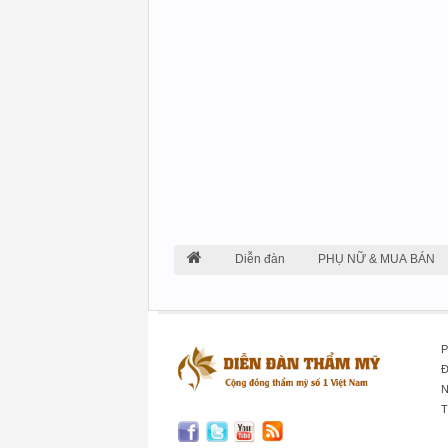
Diễn đàn
PHỤ NỮ & MUA BÁN
P
Đ
N
T