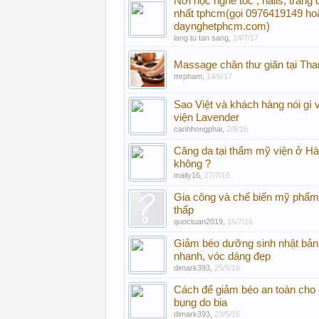
Nơi học nghề tóc , nails, trang
nhất tphcm(gọi 0976419149 ho
daynghetphcm.com)
lang tu tan sang
,
14/7/17
Massage chân thư giãn tại Th
mrpham
,
14/6/17
Sao Việt và khách hàng nói gì
viện Lavender
canhhongphai
,
2/8/16
Căng da tại thẩm mỹ viện ở Hà 
không ?
maily16
,
27/7/16
Gia công và chế biến mỹ phẩm
thấp
quoctuan2019
,
16/7/16
Giảm béo dưỡng sinh nhật bản
nhanh, vóc dáng đẹp
dimark393
,
25/5/16
Cách để giảm béo an toàn cho
bụng do bia
dimark393
,
23/5/16