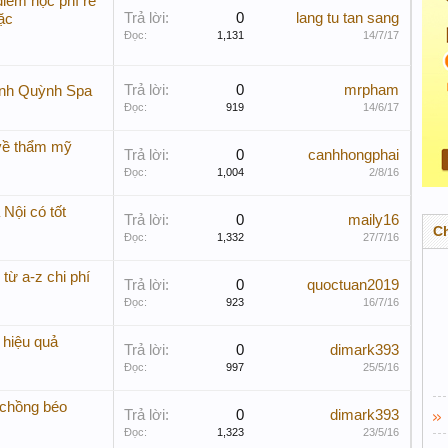
 điểm học phí rẻ
Trả lời:
0
lang tu tan sang
ặc
Đọc:
1,131
14/7/17
Trả lời:
0
mrpham
anh Quỳnh Spa
Đọc:
919
14/6/17
 về thẩm mỹ
Trả lời:
0
canhhongphai
Đọc:
1,004
2/8/16
Nội có tốt
Trả lời:
0
maily16
C
Đọc:
1,332
27/7/16
 từ a-z chi phí
Trả lời:
0
quoctuan2019
Đọc:
923
16/7/16
 hiệu quả
Trả lời:
0
dimark393
Đọc:
997
25/5/16
 chồng béo
Trả lời:
0
dimark393
Đọc:
1,323
23/5/16