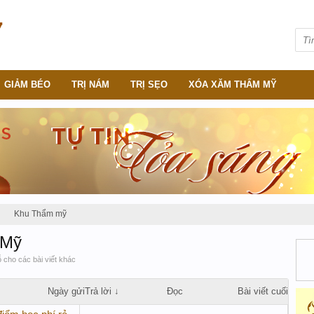
GIẢM BÉO
TRỊ NÁM
TRỊ SẸO
XÓA XĂM THẨM MỸ
Khu Thẩm mỹ
 Mỹ
cho các bài viết khác
Ngày gửi
Trả lời ↓
Đọc
Bài viết cuối