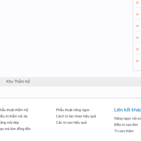
Khu Thẩm mỹ
Liên kết khá
hẫu thuật thẩm mỹ
Phẫu thuật nâng ngực
iều trị thẩm mỹ da
Cách trị tàn nhan hiệu quả
Nâng ngực nội so
âng mũi đẹp
Các trị sẹo hiệu quả
Điều trị sẹo lõm
ạo mà lúm đồng tiền
Trị sẹo thâm