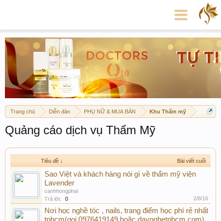
Trang chủ
Diễn đàn
PHỤ NỮ & MUA BÁN
Khu Thẩm mỹ
Quảng cáo dịch vụ Thẩm Mỹ
Tiêu đề ↓
Bài viết cuối
Sao Việt và khách hàng nói gì về thẩm mỹ viện
Lavender
canhhongphai
2/8/16
Trả lời:
0
Nơi học nghề tóc , nails, trang điểm học phí rẻ nhất
tphcm(gọi 0976419149 hoặc daynghetphcm.com)