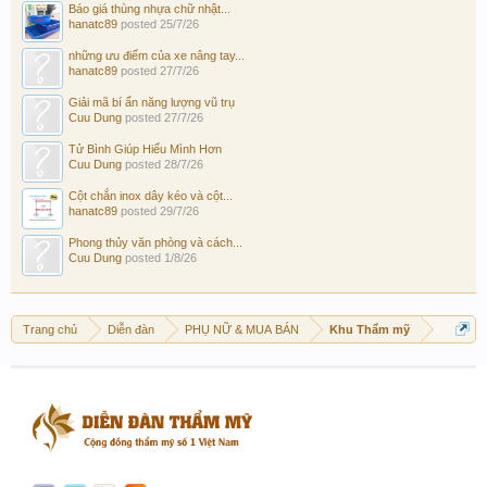
Báo giá thùng nhựa chữ nhật...
hanatc89
posted
25/7/26
những ưu điểm của xe nâng tay...
hanatc89
posted
27/7/26
Giải mã bí ẩn năng lượng vũ trụ
Cuu Dung
posted
27/7/26
Tử Bình Giúp Hiểu Mình Hơn
Cuu Dung
posted
28/7/26
Cột chắn inox dây kéo và cột...
hanatc89
posted
29/7/26
Phong thủy văn phòng và cách...
Cuu Dung
posted
1/8/26
Trang chủ
Diễn đàn
PHỤ NỮ & MUA BÁN
Khu Thẩm mỹ