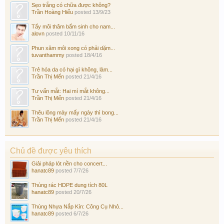
Sẹo trắng có chữa được không?
Trần Hoàng Hiếu
posted
13/9/23
Tẩy môi thâm bẩm sinh cho nam...
alovn
posted
10/11/16
Phun xăm môi xong có phải dặm...
tuvanthammy
posted
18/4/16
Trẻ hóa da có hại gì không, làm...
Trần Thị Mến
posted
21/4/16
Tư vấn mắt: Hai mí mắt không...
Trần Thị Mến
posted
21/4/16
Thêu lông mày mấy ngày thì bong...
Trần Thị Mến
posted
21/4/16
Chủ đề được yêu thích
Giải pháp lót nền cho concert...
hanatc89
posted
7/7/26
Thùng rác HDPE dung tích 80L
hanatc89
posted
20/7/26
Thùng Nhựa Nắp Kín: Công Cụ Nhỏ...
hanatc89
posted
6/7/26