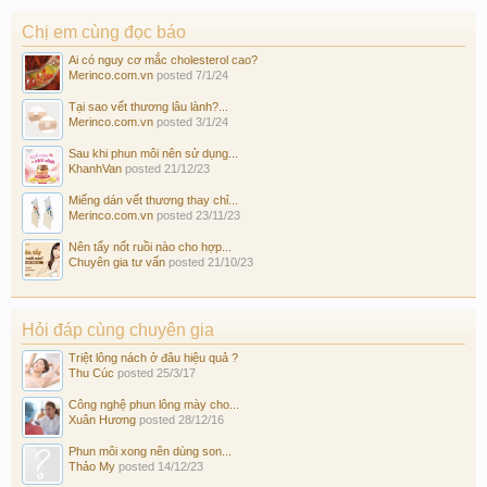
Chị em cùng đọc báo
Ai có nguy cơ mắc cholesterol cao?
Merinco.com.vn
posted
7/1/24
Tại sao vết thương lâu lành?...
Merinco.com.vn
posted
3/1/24
Sau khi phun môi nên sử dụng...
KhanhVan
posted
21/12/23
Miếng dán vết thương thay chỉ...
Merinco.com.vn
posted
23/11/23
Nên tẩy nốt ruồi nào cho hợp...
Chuyên gia tư vấn
posted
21/10/23
Hỏi đáp cùng chuyên gia
Triệt lông nách ở đâu hiệu quả ?
Thu Cúc
posted
25/3/17
Công nghệ phun lông mày cho...
Xuân Hương
posted
28/12/16
Phun môi xong nên dùng son...
Thảo My
posted
14/12/23