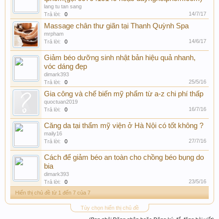
lang tu tan sang
14/7/17
Trả lời:
0
Massage chân thư giãn tại Thanh Quỳnh Spa
mrpham
14/6/17
Trả lời:
0
Giảm béo dưỡng sinh nhật bản hiệu quả nhanh,
vóc dáng đẹp
dimark393
25/5/16
Trả lời:
0
Gia công và chế biến mỹ phẩm từ a-z chi phí thấp
quoctuan2019
16/7/16
Trả lời:
0
Căng da tại thẩm mỹ viện ở Hà Nội có tốt không ?
maily16
27/7/16
Trả lời:
0
Cách để giảm béo an toàn cho chồng béo bụng do
bia
dimark393
23/5/16
Trả lời:
0
Hiển thị chủ đề từ 1 đến 7 của 7
Tùy chọn hiển thị chủ đề