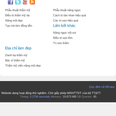
Phẫu thuật thẩm mỹ
Phẫu thuật nâng ngực
Điều trị thẩm mỹ da
Cách trị tàn nhan hiệu quả
Nâng mũi đẹp
Các trị sẹo hiệu quả
Liên kết khác
Tạo mà lúm đồng tiền
Nâng ngực nội soi
Điều trị sẹo lõm
Trị sẹo thâm
Địa chỉ làm đẹp
Danh bạ thẩm mỹ
Bác sĩ thẩm mỹ
Thẩm mỹ viện nâng mũi đẹp
Quy định và Nội quy
Website đang hoạt động thử nghiệm. Chờ giấy phép MXH/TTDT của bộ TT&TT.
Timing:
0.2756 seconds
Memory:
19.873 MB
DB Queries:
45