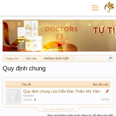
Trang chủ
Diễn đàn
PHÒNG ĐÓN TIẾP
Quy định chung
Tiêu đề
Bài viết cuối
Quy định chung của Diễn Đàn Thẩm Mỹ Viện
mrpham
8/7/16
Trả lời:
0
Tùy chọn hiển thị chủ đề
(Bạn phải Đăng nhập hoặc Đăng ký để đăng bài viết)