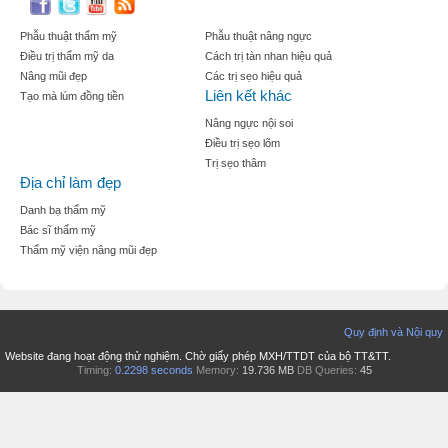
Phẫu thuật thẩm mỹ
Phẫu thuật nâng ngực
Điều trị thẩm mỹ da
Cách trị tàn nhan hiệu quả
Nâng mũi đẹp
Các trị sẹo hiệu quả
Liên kết khác
Tạo mà lúm đồng tiền
Nâng ngực nội soi
Điều trị sẹo lõm
Trị sẹo thâm
Địa chỉ làm đẹp
Danh bạ thẩm mỹ
Bác sĩ thẩm mỹ
Thẩm mỹ viện nâng mũi đẹp
Quy định và Nội quy
Website đang hoạt động thử nghiệm. Chờ giấy phép MXH/TTDT của bộ TT&TT.
Timing:
0.2298 seconds
Memory:
19.736 MB
DB Queries:
45