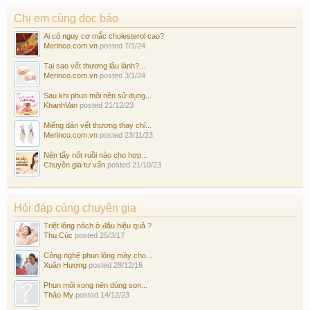
Chị em cùng đọc báo
Ai có nguy cơ mắc cholesterol cao?
Merinco.com.vn
posted
7/1/24
Tại sao vết thương lâu lành?...
Merinco.com.vn
posted
3/1/24
Sau khi phun môi nên sử dụng...
KhanhVan
posted
21/12/23
Miếng dán vết thương thay chỉ...
Merinco.com.vn
posted
23/11/23
Nên tẩy nốt ruồi nào cho hợp...
Chuyên gia tư vấn
posted
21/10/23
Hỏi đáp cùng chuyên gia
Triệt lông nách ở đâu hiệu quả ?
Thu Cúc
posted
25/3/17
Công nghệ phun lông mày cho...
Xuân Hương
posted
28/12/16
Phun môi xong nên dùng son...
Thảo My
posted
14/12/23