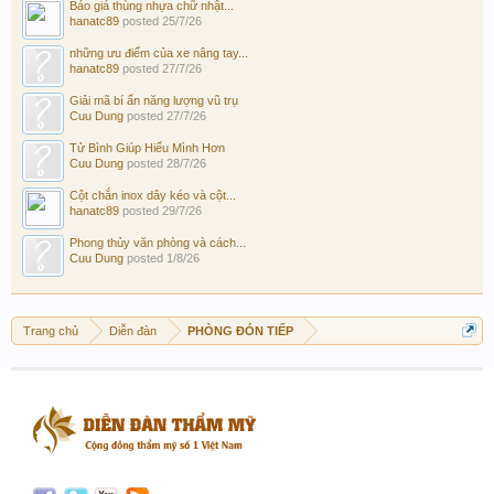
Báo giá thùng nhựa chữ nhật...
hanatc89
posted
25/7/26
những ưu điểm của xe nâng tay...
hanatc89
posted
27/7/26
Giải mã bí ẩn năng lượng vũ trụ
Cuu Dung
posted
27/7/26
Tử Bình Giúp Hiểu Mình Hơn
Cuu Dung
posted
28/7/26
Cột chắn inox dây kéo và cột...
hanatc89
posted
29/7/26
Phong thủy văn phòng và cách...
Cuu Dung
posted
1/8/26
Trang chủ
Diễn đàn
PHÒNG ĐÓN TIẾP