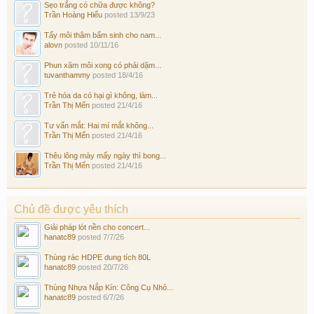
Sẹo trắng có chữa được không?
Trần Hoàng Hiếu
posted
13/9/23
Tẩy môi thâm bẩm sinh cho nam...
alovn
posted
10/11/16
Phun xăm môi xong có phải dặm...
tuvanthammy
posted
18/4/16
Trẻ hóa da có hại gì không, làm...
Trần Thị Mến
posted
21/4/16
Tư vấn mắt: Hai mí mắt không...
Trần Thị Mến
posted
21/4/16
Thêu lông mày mấy ngày thì bong...
Trần Thị Mến
posted
21/4/16
Chủ đề được yêu thích
Giải pháp lót nền cho concert...
hanatc89
posted
7/7/26
Thùng rác HDPE dung tích 80L
hanatc89
posted
20/7/26
Thùng Nhựa Nắp Kín: Công Cụ Nhỏ...
hanatc89
posted
6/7/26