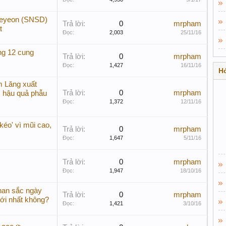
aeyeon (SNSD)
Trả lời:
0
mrpham
t
Đọc:
2,003
25/11/16
ng 12 cung
Trả lời:
0
mrpham
Đọc:
1,427
16/11/16
Hỏ
 Lăng xuất
Trả lời:
0
mrpham
ì hậu quả phẫu
Đọc:
1,372
12/11/16
éo' vì mũi cao,
Trả lời:
0
mrpham
Đọc:
1,647
5/11/16
Trả lời:
0
mrpham
Đọc:
1,947
18/10/16
han sắc ngày
Trả lời:
0
mrpham
mới nhất không?
Đọc:
1,421
3/10/16