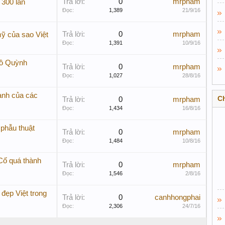
Trả lời:
0
mrpham
 300 lần
Đọc:
1,389
21/9/16
Trả lời:
0
mrpham
mỹ của sao Việt
Đọc:
1,391
10/9/16
Hồ Quỳnh
Trả lời:
0
mrpham
Đọc:
1,027
28/8/16
anh của các
C
Trả lời:
0
mrpham
Đọc:
1,434
16/8/16
 phẫu thuật
Trả lời:
0
mrpham
Đọc:
1,484
10/8/16
Cố quá thành
Trả lời:
0
mrpham
Đọc:
1,546
2/8/16
đẹp Việt trong
Trả lời:
0
canhhongphai
Đọc:
2,306
24/7/16