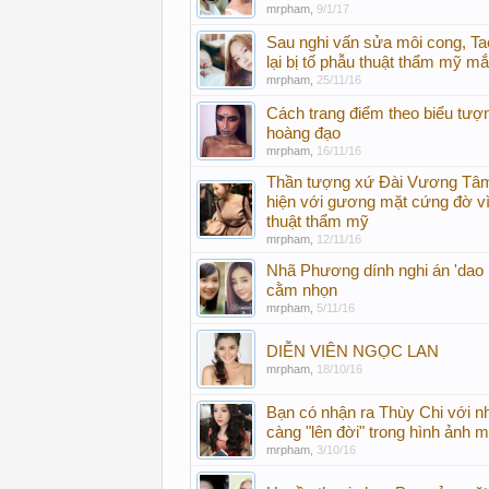
mrpham
,
9/1/17
Sau nghi vấn sửa môi cong, T
lại bị tố phẫu thuật thẩm mỹ mắ
mrpham
,
25/11/16
Cách trang điểm theo biểu tượ
hoàng đạo
mrpham
,
16/11/16
Thần tượng xứ Đài Vương Tâm
hiện với gương mặt cứng đờ v
thuật thẩm mỹ
mrpham
,
12/11/16
Nhã Phương dính nghi án 'dao k
cằm nhọn
mrpham
,
5/11/16
DIỄN VIÊN NGỌC LAN
mrpham
,
18/10/16
Bạn có nhận ra Thùy Chi với n
càng "lên đời" trong hình ảnh 
mrpham
,
3/10/16