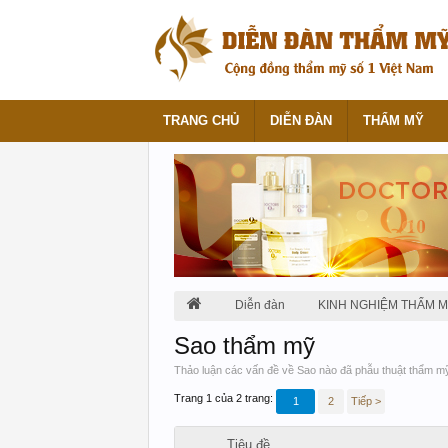
TRANG CHỦ
DIỄN ĐÀN
THẨM MỸ
Diễn đàn
KINH NGHIỆM THẨM 
Sao thẩm mỹ
Thảo luận các vấn đề về Sao nào đã phẫu thuật thẩm mỹ
Trang 1 của 2 trang:
1
2
Tiếp >
Tiêu đề