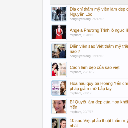
Địa chỉ thẩm mỹ viện làm đẹp d
Nguyễn Lộc
bongtuyettrang
,
25/12/18
Angela Phương Trinh lộ ngực l
mrpham
,
19/8/16
Diễn viên sao Việt thẩm mỹ trắ
nào ?
bongtuyettrang
,
19/12/18
Cách làm đẹp của sao việt
mrpham
,
22/11/17
Hoa hậu quý bà Hoàng Yến ch
pháp giảm mỡ bắp tay
mrpham
,
7/8/17
Bí Quyết làm đẹp của Hoa khô
Yến
mrpham
,
29/7/17
10 sao Việt phẫu thuật thẩm m
nhất