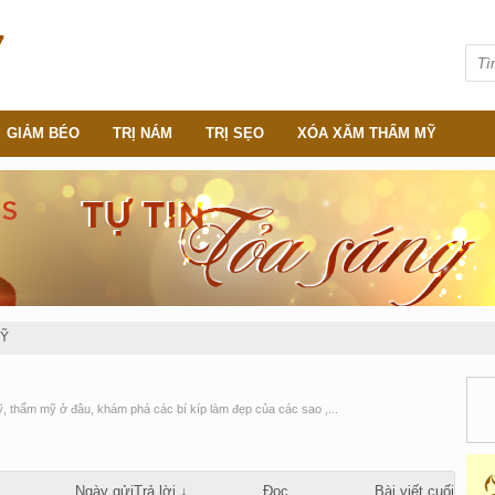
GIẢM BÉO
TRỊ NÁM
TRỊ SẸO
XÓA XĂM THẨM MỸ
MỸ
, thẩm mỹ ở đâu, khám phá các bí kíp làm đẹp của các sao ,...
Ngày gửi
Trả lời ↓
Đọc
Bài viết cuối