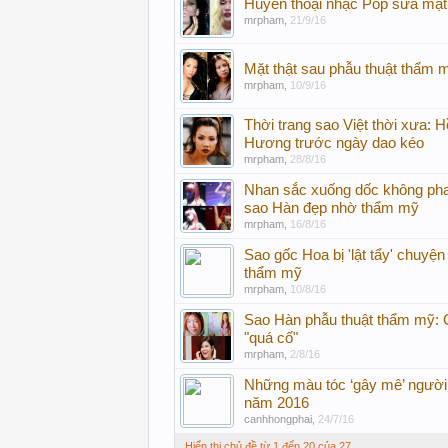
Huyền thoại nhạc Pop sửa mặt
mrpham
,
21/9/16
Mặt thật sau phẫu thuật thẩm 
mrpham
,
10/9/16
Thời trang sao Việt thời xưa: 
Hương trước ngày dao kéo
mrpham
,
28/8/16
Nhan sắc xuống dốc không ph
sao Hàn đẹp nhờ thẩm mỹ
mrpham
,
16/8/16
Sao gốc Hoa bị 'lật tẩy' chuyện
thẩm mỹ
mrpham
,
10/8/16
Sao Hàn phẫu thuật thẩm mỹ: 
"quá cố"
mrpham
,
2/8/16
Những màu tóc ‘gây mê’ người 
năm 2016
canhhongphai
,
24/7/16
Hiển thị chủ đề từ 1 đến 20 của 27