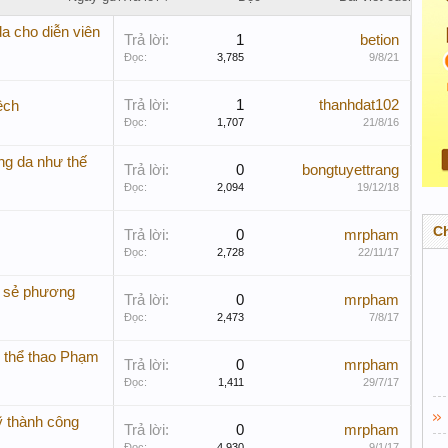
a cho diễn viên
Trả lời:
1
betion
Đọc:
3,785
9/8/21
Trả lời:
1
thanhdat102
ệch
Đọc:
1,707
21/8/16
ng da như thế
Trả lời:
0
bongtuyettrang
Đọc:
2,094
19/12/18
C
Trả lời:
0
mrpham
Đọc:
2,728
22/11/17
i sẻ phương
Trả lời:
0
mrpham
Đọc:
2,473
7/8/17
i thể thao Phạm
Trả lời:
0
mrpham
Đọc:
1,411
29/7/17
ỹ thành công
Trả lời:
0
mrpham
Đọc:
4,930
9/1/17