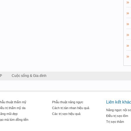
P
Cuộc sống & Gia đình
Liên kết khá
hẫu thuật thẩm mỹ
Phẫu thuật nâng ngực
iều trị thẩm mỹ da
Cách trị tàn nhan hiệu quả
Nâng ngực nội so
âng mũi đẹp
Các trị sẹo hiệu quả
Điều trị sẹo lõm
ạo mà lúm đồng tiền
Trị sẹo thâm