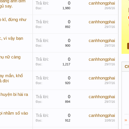
đăng ảnh dìm
Trả lời:
0
canhhongphai
gủ say.
Đọc:
1,980
26/6/16
o kĩ, đừng như
Trả lời:
0
canhhongphai
Đọc:
892
29/7/16
c, vì vậy bạn
Trả lời:
0
canhhongphai
Đọc:
900
29/7/16
phụ nữ càng
Trả lời:
0
canhhongphai
Đọc:
1,217
29/7/16
C
ay mắn, khổ
Trả lời:
0
canhhongphai
ả đời
Đọc:
920
29/7/16
huyện bi hài ra
Trả lời:
0
canhhongphai
Đọc:
894
29/7/16
ọi nhầm số vào
Trả lời:
0
canhhongphai
Đọc:
912
10/8/16