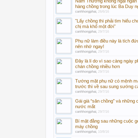
Nam Thương không ngại ngần 
hàng chồng trong lúc Ba Duy n
canhhongphai
,
26/6/16
"Lấy chồng thì phải tìm hiểu ch
chị mà khổ một đời"
canhhongphai
,
29/7/16
Phụ nữ làm điều này là tích đứ
nên nhớ ngay!
canhhongphai
,
29/7/16
Đây là lí do vì sao càng ngày 
chán chồng nhiều hơn
canhhongphai
,
29/7/16
Tướng mặt phụ nữ có mệnh m
trước thì về sau sung sướng c
canhhongphai
,
29/7/16
Gái già “săn chồng” và những c
nước mắt
canhhongphai
,
29/7/16
Bí mật đằng sau những cuộc g
máy chồng
canhhongphai
,
10/8/16