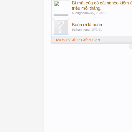
Bí mật của cô gái nghèo kiếm
triệu mỗi tháng.
huongpham245
,
29/8/17
Buồn ơi là buồn
bathanhtung
,
19/1/21
Hiển thị chủ đề từ 1 đến 9 của 9