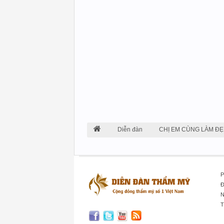
Diễn đàn
CHỊ EM CÙNG LÀM ĐẸ
P
Đ
N
T