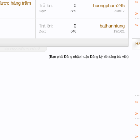
 được hàng trăm
Trả lời:
0
huongpham245
Đọc:
889
29/8/17
Trả lời:
0
bathanhtung
Đọc:
648
19/1/21
Hỏ
Tùy chọn hiển thị chủ đề
(Bạn phải Đăng nhập hoặc Đăng ký để đăng bài viết)