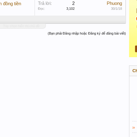
Trả lời:
2
Phuong
m đồng tiền
Đọc:
3,102
30/1/18
Tùy chọn hiển thị chủ đề
(Bạn phải Đăng nhập hoặc Đăng ký để đăng bài viết)
C