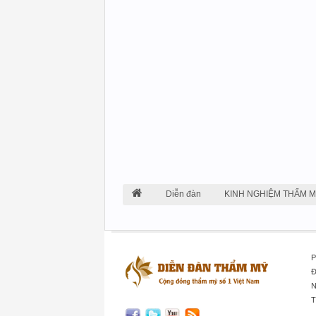
Diễn đàn
KINH NGHIỆM THẨM 
P
Đ
N
T