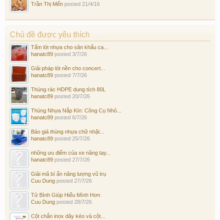
Trần Thị Mến
posted
21/4/16
Chủ đề được yêu thích
Tấm lót nhựa cho sân khấu ca...
hanatc89
posted
3/7/26
Giải pháp lót nền cho concert...
hanatc89
posted
7/7/26
Thùng rác HDPE dung tích 80L
hanatc89
posted
20/7/26
Thùng Nhựa Nắp Kín: Công Cụ Nhỏ...
hanatc89
posted
6/7/26
Báo giá thùng nhựa chữ nhật...
hanatc89
posted
25/7/26
những ưu điểm của xe nâng tay...
hanatc89
posted
27/7/26
Giải mã bí ẩn năng lượng vũ trụ
Cuu Dung
posted
27/7/26
Tử Bình Giúp Hiểu Mình Hơn
Cuu Dung
posted
28/7/26
Cột chắn inox dây kéo và cột...