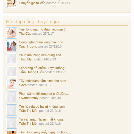
Chuyên gia tư vấn
posted
21/10/23
Hỏi đáp cùng chuyên gia
Triệt lông nách ở đâu hiệu quả ?
Thu Cúc
posted
25/3/17
Công nghệ phun lông mày cho...
Xuân Hương
posted
28/12/16
Phun môi xong nên dùng son...
Thảo My
posted
14/12/23
Sẹo trắng có chữa được không?
Trần Hoàng Hiếu
posted
13/9/23
Tẩy môi thâm bẩm sinh cho nam...
alovn
posted
10/11/16
Phun xăm môi xong có phải dặm...
tuvanthammy
posted
18/4/16
Trẻ hóa da có hại gì không, làm...
Trần Thị Mến
posted
21/4/16
Tư vấn mắt: Hai mí mắt không...
Trần Thị Mến
posted
21/4/16
Thêu lông mày mấy ngày thì bong...