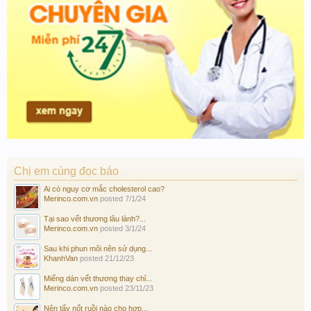
Chị em cùng đọc báo
Ai có nguy cơ mắc cholesterol cao?
Merinco.com.vn
posted
7/1/24
Tại sao vết thương lâu lành?...
Merinco.com.vn
posted
3/1/24
Sau khi phun môi nên sử dụng...
KhanhVan
posted
21/12/23
Miếng dán vết thương thay chỉ...
Merinco.com.vn
posted
23/11/23
Nên tẩy nốt ruồi nào cho hợp...