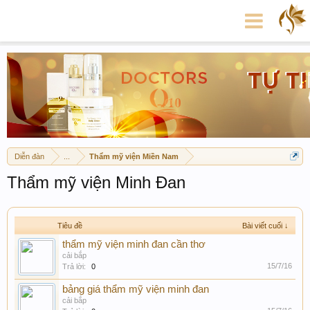
Diễn đàn
...
Thẩm mỹ viện Miền Nam
Thẩm mỹ viện Minh Đan
Tiêu đề
Bài viết cuối ↓
thẩm mỹ viện minh đan cần thơ
cải bắp
15/7/16
Trả lời:
0
bảng giá thẩm mỹ viện minh đan
cải bắp