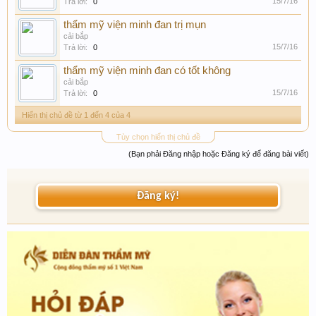
15/7/16
Trả lời:
0
thẩm mỹ viện minh đan trị mụn
cải bắp
15/7/16
Trả lời:
0
thẩm mỹ viện minh đan có tốt không
cải bắp
15/7/16
Trả lời:
0
Hiển thị chủ đề từ 1 đến 4 của 4
Tùy chọn hiển thị chủ đề
(Bạn phải Đăng nhập hoặc Đăng ký để đăng bài viết)
Đăng ký!