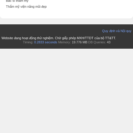
Bác sĩ thẩm mỹ
Thẩm mỹ viện nâng mũi đẹp
Quy định và Nội quy
Website đang hoạt động thử nghiệm. Chờ giấy phép MXH/TTDT của bộ TT&TT.
Timing:
0.2833 seconds
Memory:
19.776 MB
DB Queries:
43