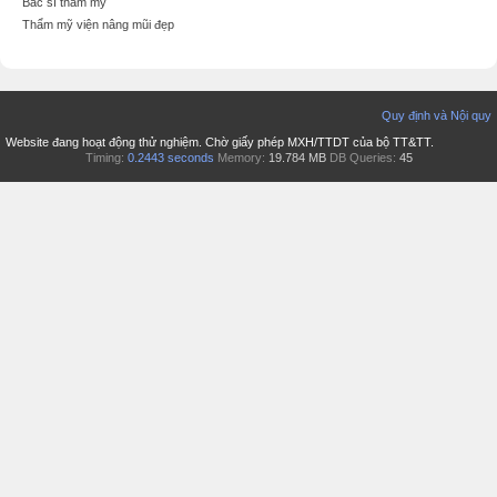
Bác sĩ thẩm mỹ
Thẩm mỹ viện nâng mũi đẹp
Quy định và Nội quy
Website đang hoạt động thử nghiệm. Chờ giấy phép MXH/TTDT của bộ TT&TT.
Timing:
0.2443 seconds
Memory:
19.784 MB
DB Queries:
45