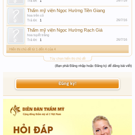
26/7/16
Trả lời:
1
Thẩm mỹ viện Ngọc Hường Tiền Giang
hoa trên cỏ
26/7/16
Trả lời:
1
Thẩm mỹ viện Ngọc Hường Rạch Giá
hoa tuyết trắng
26/7/16
Trả lời:
1
Hiển thị chủ đề từ 1 đến 4 của 4
Tùy chọn hiển thị chủ đề
(Bạn phải Đăng nhập hoặc Đăng ký để đăng bài viết)
Đăng ký!