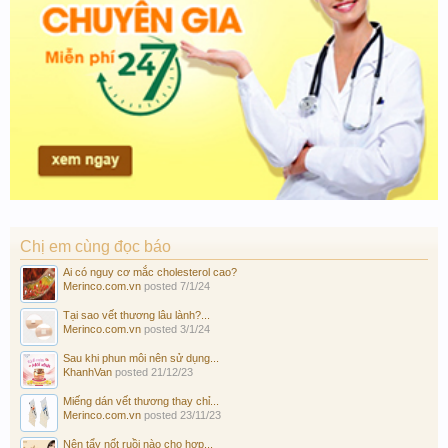
Chị em cùng đọc báo
Ai có nguy cơ mắc cholesterol cao?
Merinco.com.vn
posted
7/1/24
Tại sao vết thương lâu lành?...
Merinco.com.vn
posted
3/1/24
Sau khi phun môi nên sử dụng...
KhanhVan
posted
21/12/23
Miếng dán vết thương thay chỉ...
Merinco.com.vn
posted
23/11/23
Nên tẩy nốt ruồi nào cho hợp...