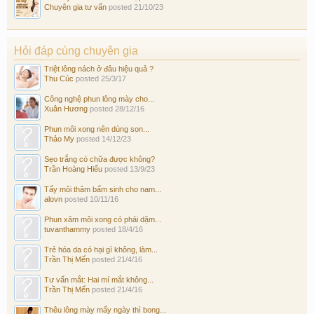
Chuyên gia tư vấn
posted
21/10/23
Hỏi đáp cùng chuyên gia
Triệt lông nách ở đâu hiệu quả ?
Thu Cúc
posted
25/3/17
Công nghệ phun lông mày cho...
Xuân Hương
posted
28/12/16
Phun môi xong nên dùng son...
Thảo My
posted
14/12/23
Sẹo trắng có chữa được không?
Trần Hoàng Hiếu
posted
13/9/23
Tẩy môi thâm bẩm sinh cho nam...
alovn
posted
10/11/16
Phun xăm môi xong có phải dặm...
tuvanthammy
posted
18/4/16
Trẻ hóa da có hại gì không, làm...
Trần Thị Mến
posted
21/4/16
Tư vấn mắt: Hai mí mắt không...
Trần Thị Mến
posted
21/4/16
Thêu lông mày mấy ngày thì bong...