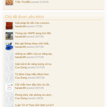
Trần Thị Mến
posted
21/4/16
Chủ đề được yêu thích
Giải pháp lót nền cho concert...
hanatc89
posted
7/7/26
Thùng rác HDPE dung tích 80L
hanatc89
posted
20/7/26
Báo giá thùng nhựa chữ nhật...
hanatc89
posted
25/7/26
những ưu điểm của xe nâng tay...
hanatc89
posted
27/7/26
Giải mã bí ẩn năng lượng vũ trụ
Cuu Dung
posted
27/7/26
Tử Bình Giúp Hiểu Mình Hơn
Cuu Dung
posted
28/7/26
Cột chắn inox dây kéo và cột...
hanatc89
posted
29/7/26
Phong thủy văn phòng và cách...
Cuu Dung
posted
1/8/26
Luận Tử Vi Theo Giờ Sinh Là Gì?