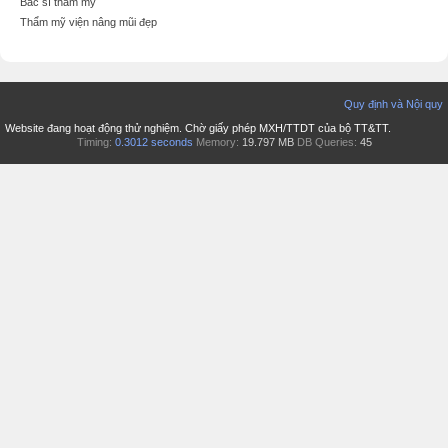
Bác sĩ thẩm mỹ
Thẩm mỹ viện nâng mũi đẹp
Quy định và Nội quy
Website đang hoạt động thử nghiệm. Chờ giấy phép MXH/TTDT của bộ TT&TT.
Timing:
0.3012 seconds
Memory:
19.797 MB
DB Queries:
45