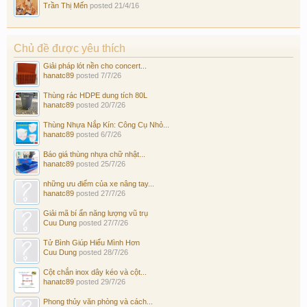
Trần Thị Mến
posted
21/4/16
Chủ đề được yêu thích
Giải pháp lót nền cho concert...
hanatc89
posted
7/7/26
Thùng rác HDPE dung tích 80L
hanatc89
posted
20/7/26
Thùng Nhựa Nắp Kín: Công Cụ Nhỏ...
hanatc89
posted
6/7/26
Báo giá thùng nhựa chữ nhật...
hanatc89
posted
25/7/26
những ưu điểm của xe nâng tay...
hanatc89
posted
27/7/26
Giải mã bí ẩn năng lượng vũ trụ
Cuu Dung
posted
27/7/26
Tử Bình Giúp Hiểu Mình Hơn
Cuu Dung
posted
28/7/26
Cột chắn inox dây kéo và cột...
hanatc89
posted
29/7/26
Phong thủy văn phòng và cách...