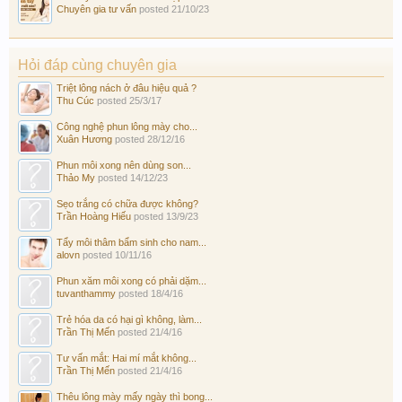
Chuyên gia tư vấn
posted
21/10/23
Hỏi đáp cùng chuyên gia
Triệt lông nách ở đâu hiệu quả ?
Thu Cúc
posted
25/3/17
Công nghệ phun lông mày cho...
Xuân Hương
posted
28/12/16
Phun môi xong nên dùng son...
Thảo My
posted
14/12/23
Sẹo trắng có chữa được không?
Trần Hoàng Hiếu
posted
13/9/23
Tẩy môi thâm bẩm sinh cho nam...
alovn
posted
10/11/16
Phun xăm môi xong có phải dặm...
tuvanthammy
posted
18/4/16
Trẻ hóa da có hại gì không, làm...
Trần Thị Mến
posted
21/4/16
Tư vấn mắt: Hai mí mắt không...
Trần Thị Mến
posted
21/4/16
Thêu lông mày mấy ngày thì bong...