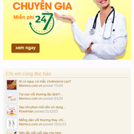
Chị em cùng đọc báo
Ai có nguy cơ mắc cholesterol cao?
Merinco.com.vn
posted
7/1/24
Tại sao vết thương lâu lành?...
Merinco.com.vn
posted
3/1/24
Sau khi phun môi nên sử dụng...
KhanhVan
posted
21/12/23
Miếng dán vết thương thay chỉ...
Merinco.com.vn
posted
23/11/23
Nên tẩy nốt ruồi nào cho hợp...