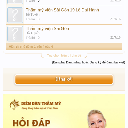
21/7/16
Trả lời:
0
Thẩm mỹ viện Sài Gòn 19 Lê Đại Hành
Đỗ Tuyến
21/7/16
Trả lời:
0
Thẩm mỹ viện Sài Gòn
Đỗ Tuyến
21/7/16
Trả lời:
0
Hiển thị chủ đề từ 1 đến 4 của 4
Tùy chọn hiển thị chủ đề
(Bạn phải Đăng nhập hoặc Đăng ký để đăng bài viết)
Đăng ký!