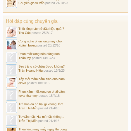
Chuyên gia tư vấn
posted
21/10/23
Hỏi đáp cùng chuyên gia
Triệt lông nách ở đâu hiệu quả ?
Thu Cúc
posted
25/3/17
Công nghệ phun lông mày cho...
Xuân Hương
posted
28/12/16
Phun môi xong nên dùng son...
Thảo My
posted
14/12/23
Sẹo trắng có chữa được không?
Trần Hoàng Hiếu
posted
13/9/23
Tẩy môi thâm bẩm sinh cho nam...
alovn
posted
10/11/16
Phun xăm môi xong có phải dặm...
tuvanthammy
posted
18/4/16
Trẻ hóa da có hại gì không, làm...
Trần Thị Mến
posted
21/4/16
Tư vấn mắt: Hai mí mắt không...
Trần Thị Mến
posted
21/4/16
Thêu lông mày mấy ngày thì bong...