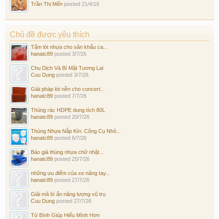
Trần Thị Mến
posted
21/4/16
Chủ đề được yêu thích
Tấm lót nhựa cho sân khấu ca...
hanatc89
posted
3/7/26
Chu Dịch Và Bí Mật Tương Lai
Cuu Dung
posted
3/7/26
Giải pháp lót nền cho concert...
hanatc89
posted
7/7/26
Thùng rác HDPE dung tích 80L
hanatc89
posted
20/7/26
Thùng Nhựa Nắp Kín: Công Cụ Nhỏ...
hanatc89
posted
6/7/26
Báo giá thùng nhựa chữ nhật...
hanatc89
posted
25/7/26
những ưu điểm của xe nâng tay...
hanatc89
posted
27/7/26
Giải mã bí ẩn năng lượng vũ trụ
Cuu Dung
posted
27/7/26
Tử Bình Giúp Hiểu Mình Hơn