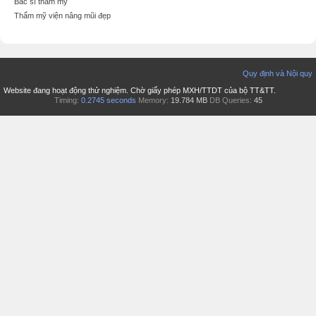
Bác sĩ thẩm mỹ
Thẩm mỹ viện nâng mũi đẹp
Quy định và Nội quy
Website đang hoạt động thử nghiệm. Chờ giấy phép MXH/TTDT của bộ TT&TT.
Timing:
0.2745 seconds
Memory:
19.784 MB
DB Queries:
45