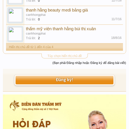
11/7/16
Trả lời:
0
thanh hằng beauty medi bảng giá
canhhongphai
11/7/16
Trả lời:
0
thẩm mỹ viện thanh hằng bùi thị xuân
canhhongphai
18/8/16
Trả lời:
2
Hiển thị chủ đề từ 1 đến 4 của 4
Tùy chọn hiển thị chủ đề
(Bạn phải Đăng nhập hoặc Đăng ký để đăng bài viết)
Đăng ký!