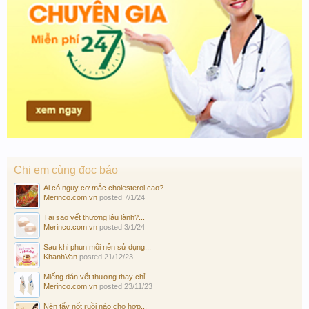
Chị em cùng đọc báo
Ai có nguy cơ mắc cholesterol cao?
Merinco.com.vn
posted
7/1/24
Tại sao vết thương lâu lành?...
Merinco.com.vn
posted
3/1/24
Sau khi phun môi nên sử dụng...
KhanhVan
posted
21/12/23
Miếng dán vết thương thay chỉ...
Merinco.com.vn
posted
23/11/23
Nên tẩy nốt ruồi nào cho hợp...