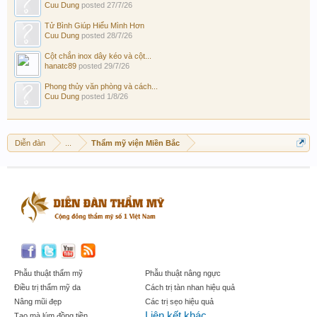
Cuu Dung
posted
27/7/26
Tử Bình Giúp Hiểu Mình Hơn
Cuu Dung
posted
28/7/26
Cột chắn inox dây kéo và cột...
hanatc89
posted
29/7/26
Phong thủy văn phòng và cách...
Cuu Dung
posted
1/8/26
Diễn đàn
...
Thẩm mỹ viện Miền Bắc
Phẫu thuật thẩm mỹ
Phẫu thuật nâng ngực
Điều trị thẩm mỹ da
Cách trị tàn nhan hiệu quả
Nâng mũi đẹp
Các trị sẹo hiệu quả
Liên kết khác
Tạo mà lúm đồng tiền