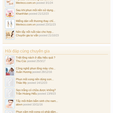
Merinco.com.vn
posted
3/1/24
Sau khi phun môi nên sử dụng...
KhanhVan
posted
21/12/23
Miếng dán vết thương thay chỉ...
Merinco.com.vn
posted
23/11/23
Nên tẩy nốt ruồi nào cho hợp...
Chuyên gia tư vấn
posted
21/10/23
Hỏi đáp cùng chuyên gia
Triệt lông nách ở đâu hiệu quả ?
Thu Cúc
posted
25/3/17
Công nghệ phun lông mày cho...
Xuân Hương
posted
28/12/16
Phun môi xong nên dùng son...
Thảo My
posted
14/12/23
Sẹo trắng có chữa được không?
Trần Hoàng Hiếu
posted
13/9/23
Tẩy môi thâm bẩm sinh cho nam...
alovn
posted
10/11/16
Phun xăm môi xong có phải dặm...