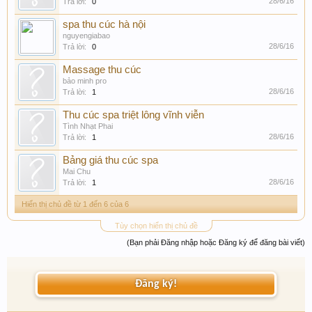
28/6/16
Trả lời:
0
spa thu cúc hà nội
nguyengiabao
28/6/16
Trả lời:
0
Massage thu cúc
bảo minh pro
28/6/16
Trả lời:
1
Thu cúc spa triệt lông vĩnh viễn
Tình Nhạt Phai
28/6/16
Trả lời:
1
Bảng giá thu cúc spa
Mai Chu
28/6/16
Trả lời:
1
Hiển thị chủ đề từ 1 đến 6 của 6
Tùy chọn hiển thị chủ đề
(Bạn phải Đăng nhập hoặc Đăng ký để đăng bài viết)
Đăng ký!