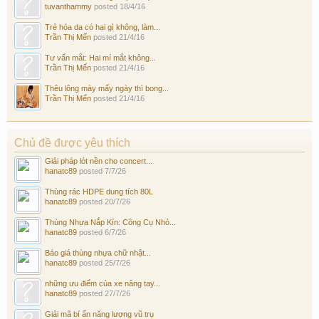
tuvanthammy
posted
18/4/16
Trẻ hóa da có hại gì không, làm...
Trần Thị Mến
posted
21/4/16
Tư vấn mắt: Hai mí mắt không...
Trần Thị Mến
posted
21/4/16
Thêu lông mày mấy ngày thì bong...
Trần Thị Mến
posted
21/4/16
Chủ đề được yêu thích
Giải pháp lót nền cho concert...
hanatc89
posted
7/7/26
Thùng rác HDPE dung tích 80L
hanatc89
posted
20/7/26
Thùng Nhựa Nắp Kín: Công Cụ Nhỏ...
hanatc89
posted
6/7/26
Báo giá thùng nhựa chữ nhật...
hanatc89
posted
25/7/26
những ưu điểm của xe nâng tay...
hanatc89
posted
27/7/26
Giải mã bí ẩn năng lượng vũ trụ