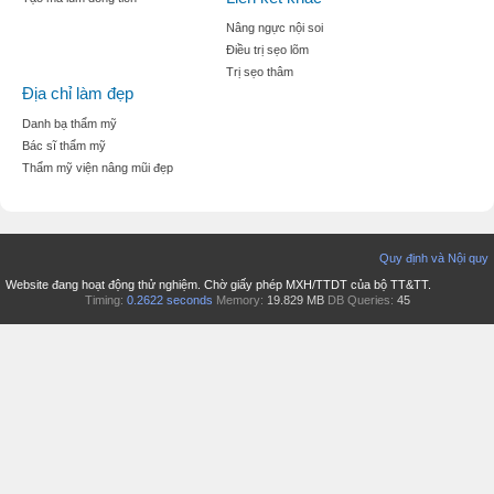
Nâng ngực nội soi
Điều trị sẹo lõm
Trị sẹo thâm
Địa chỉ làm đẹp
Danh bạ thẩm mỹ
Bác sĩ thẩm mỹ
Thẩm mỹ viện nâng mũi đẹp
Quy định và Nội quy
Website đang hoạt động thử nghiệm. Chờ giấy phép MXH/TTDT của bộ TT&TT.
Timing:
0.2622 seconds
Memory:
19.829 MB
DB Queries:
45