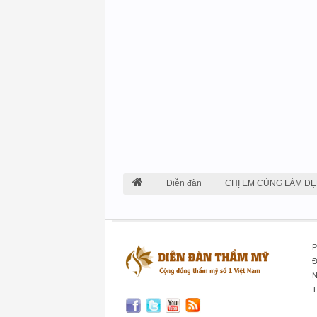
Diễn đàn
CHỊ EM CÙNG LÀM ĐẸ
P
Đ
N
T