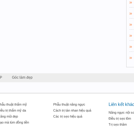
P
Góc làm đẹp
Liên kết khá
hẫu thuật thẩm mỹ
Phẫu thuật nâng ngực
iều trị thẩm mỹ da
Cách trị tàn nhan hiệu quả
Nâng ngực nội so
âng mũi đẹp
Các trị sẹo hiệu quả
Điều trị sẹo lõm
ạo mà lúm đồng tiền
Trị sẹo thâm