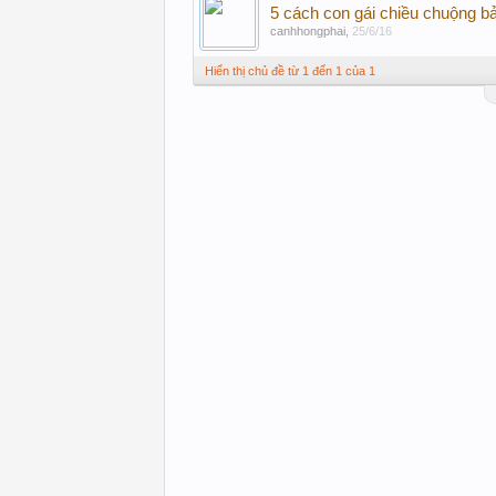
5 cách con gái chiều chuộng b
canhhongphai
,
25/6/16
Hiển thị chủ đề từ 1 đến 1 của 1