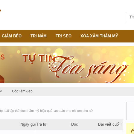
GIẢM BÉO
TRỊ NÁM
TRỊ SẸO
XÓA XĂM THẨM MỸ
P
Góc làm đẹp
, bài tập thể dục thẩm mỹ hiệu quả, an toàn cho chị em phụ nữ
Ngày gửi
Trả lời
Đọc
Bài viết cuối ↑