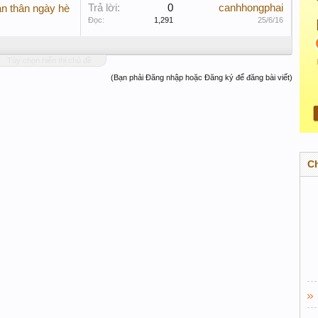
Trả lời:
0
canhhongphai
ản thân ngày hè
Đọc:
1,291
25/6/16
Tùy chọn hiển thị chủ đề
(Bạn phải Đăng nhập hoặc Đăng ký để đăng bài viết)
C