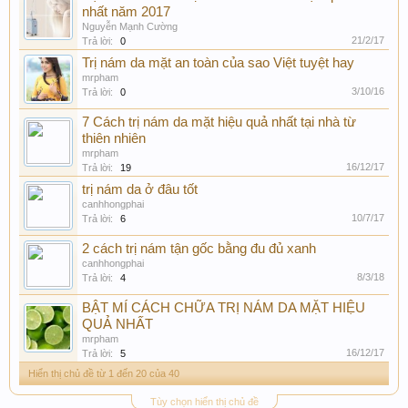
nhất năm 2017
Nguyễn Mạnh Cường
21/2/17
Trả lời:
0
Trị nám da mặt an toàn của sao Việt tuyệt hay
mrpham
3/10/16
Trả lời:
0
7 Cách trị nám da mặt hiệu quả nhất tại nhà từ
thiên nhiên
mrpham
16/12/17
Trả lời:
19
trị nám da ở đâu tốt
canhhongphai
10/7/17
Trả lời:
6
2 cách trị nám tận gốc bằng đu đủ xanh
canhhongphai
8/3/18
Trả lời:
4
BẬT MÍ CÁCH CHỮA TRỊ NÁM DA MẶT HIỆU
QUẢ NHẤT
mrpham
16/12/17
Trả lời:
5
Hiển thị chủ đề từ 1 đến 20 của 40
Tùy chọn hiển thị chủ đề