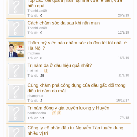
Top các loại quả trị nám tại nhà vừa rẻ tiền, vừa
hiệu quả
Thanhluan09
26/9/19
Trả lời:
0
Cách chăm sóc da sau khi nặn mụn
Thanhluan09
12/9/19
Trả lời:
0
Thẩm mỹ viện nào chăm sóc da đón tết tốt nhất ở
Hà Nội ?
mrpham
16/1/19
Trả lời:
0
Trị nám da ở đâu hiệu quả nhất?
maimai
...
2
11/1/18
Trả lời:
29
Cùng khám phá công dụng của dầu gấc đối trong
điều trị nám da mặt
phamphuc
16/12/17
Trả lời:
2
Trị nám đông y gia truyền lương y Huyền
bacbabacba
...
2
3
7/4/18
Trả lời:
53
Công ty cổ phần đầu tư Nguyễn Tấn tuyển dụng
nhiều vị trí