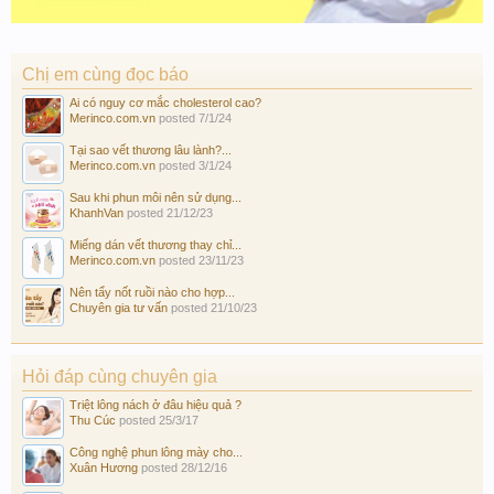
Chị em cùng đọc báo
Ai có nguy cơ mắc cholesterol cao?
Merinco.com.vn
posted
7/1/24
Tại sao vết thương lâu lành?...
Merinco.com.vn
posted
3/1/24
Sau khi phun môi nên sử dụng...
KhanhVan
posted
21/12/23
Miếng dán vết thương thay chỉ...
Merinco.com.vn
posted
23/11/23
Nên tẩy nốt ruồi nào cho hợp...
Chuyên gia tư vấn
posted
21/10/23
Hỏi đáp cùng chuyên gia
Triệt lông nách ở đâu hiệu quả ?
Thu Cúc
posted
25/3/17
Công nghệ phun lông mày cho...
Xuân Hương
posted
28/12/16