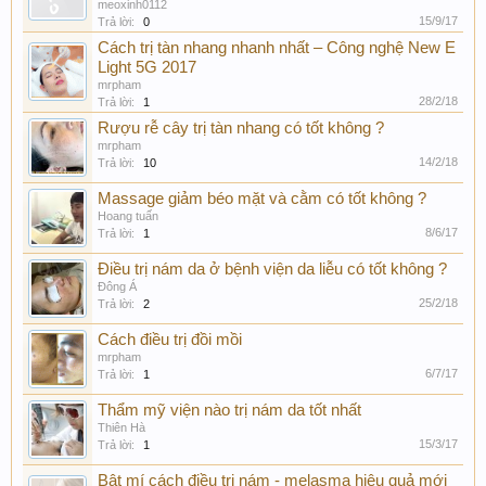
meoxinh0112
15/9/17
Trả lời:
0
Cách trị tàn nhang nhanh nhất – Công nghệ New E
Light 5G 2017
mrpham
28/2/18
Trả lời:
1
Rượu rễ cây trị tàn nhang có tốt không ?
mrpham
14/2/18
Trả lời:
10
Massage giảm béo mặt và cằm có tốt không ?
Hoang tuấn
8/6/17
Trả lời:
1
Điều trị nám da ở bệnh viện da liễu có tốt không ?
Đông Á
25/2/18
Trả lời:
2
Cách điều trị đồi mồi
mrpham
6/7/17
Trả lời:
1
Thẩm mỹ viện nào trị nám da tốt nhất
Thiên Hà
15/3/17
Trả lời:
1
Bật mí cách điều trị nám - melasma hiệu quả mới