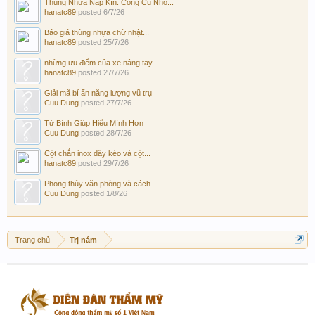
Thùng Nhựa Nắp Kín: Công Cụ Nhỏ...
hanatc89
posted
6/7/26
Báo giá thùng nhựa chữ nhật...
hanatc89
posted
25/7/26
những ưu điểm của xe nâng tay...
hanatc89
posted
27/7/26
Giải mã bí ẩn năng lượng vũ trụ
Cuu Dung
posted
27/7/26
Tử Bình Giúp Hiểu Mình Hơn
Cuu Dung
posted
28/7/26
Cột chắn inox dây kéo và cột...
hanatc89
posted
29/7/26
Phong thủy văn phòng và cách...
Cuu Dung
posted
1/8/26
Trang chủ
Trị nám