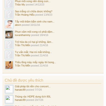
Phun môi xong nên dùng son...
Thảo My
posted
14/12/23
Sẹo trắng có chữa được không?
Trần Hoàng Hiếu
posted
13/9/23
Tẩy môi thâm bẩm sinh cho nam...
alovn
posted
10/11/16
Phun xăm môi xong có phải dặm...
tuvanthammy
posted
18/4/16
Trẻ hóa da có hại gì không, làm...
Trần Thị Mến
posted
21/4/16
Tư vấn mắt: Hai mí mắt không...
Trần Thị Mến
posted
21/4/16
Thêu lông mày mấy ngày thì bong...
Trần Thị Mến
posted
21/4/16
Chủ đề được yêu thích
Giải pháp lót nền cho concert...
hanatc89
posted
7/7/26
Thùng rác HDPE dung tích 80L
hanatc89
posted
20/7/26