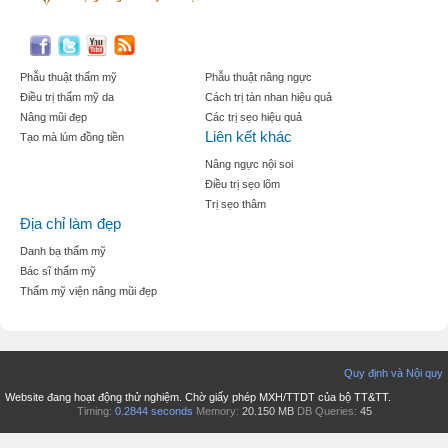
Phẫu thuật thẩm mỹ
Phẫu thuật nâng ngực
Điều trị thẩm mỹ da
Cách trị tàn nhan hiệu quả
Nâng mũi đẹp
Các trị sẹo hiệu quả
Liên kết khác
Tạo mà lúm đồng tiền
Nâng ngực nội soi
Điều trị sẹo lõm
Trị sẹo thâm
Địa chỉ làm đẹp
Danh bạ thẩm mỹ
Bác sĩ thẩm mỹ
Thẩm mỹ viện nâng mũi đẹp
Quy định và Nội quy
Website đang hoạt động thử nghiệm. Chờ giấy phép MXH/TTDT của bộ TT&TT.
Timing:
0.2844 seconds
Memory:
20.150 MB
DB Queries:
45