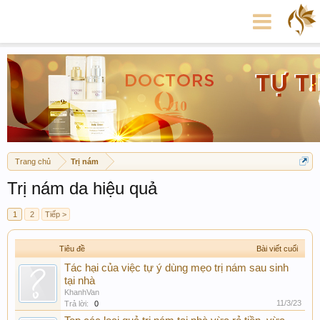
Trang chủ
Trị nám
Trị nám da hiệu quả
1
2
Tiếp >
Tiêu đề
Bài viết cuối
Tác hại của việc tự ý dùng mẹo trị nám sau sinh
tại nhà
KhanhVan
11/3/23
Trả lời:
0