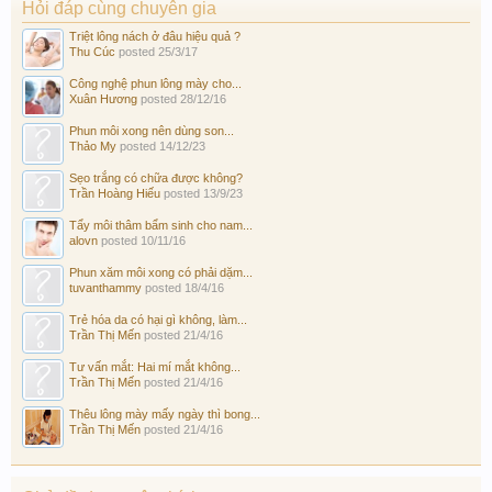
Hỏi đáp cùng chuyên gia
Triệt lông nách ở đâu hiệu quả ?
Thu Cúc
posted
25/3/17
Công nghệ phun lông mày cho...
Xuân Hương
posted
28/12/16
Phun môi xong nên dùng son...
Thảo My
posted
14/12/23
Sẹo trắng có chữa được không?
Trần Hoàng Hiếu
posted
13/9/23
Tẩy môi thâm bẩm sinh cho nam...
alovn
posted
10/11/16
Phun xăm môi xong có phải dặm...
tuvanthammy
posted
18/4/16
Trẻ hóa da có hại gì không, làm...
Trần Thị Mến
posted
21/4/16
Tư vấn mắt: Hai mí mắt không...
Trần Thị Mến
posted
21/4/16
Thêu lông mày mấy ngày thì bong...
Trần Thị Mến
posted
21/4/16