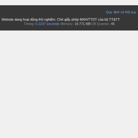
Quy định và Nội quy
Website đang hoạt động thử nghiệm. Chờ giấy phép MXH/TTDT của bộ TT&TT.
Timing:
0.2237 seconds
Memory:
19.771 MB
DB Queries:
45