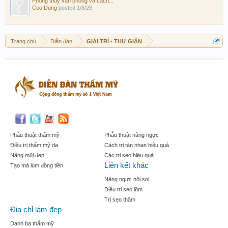
Phong thủy văn phòng và cách...
Cuu Dung
posted
1/8/26
Trang chủ
Diễn đàn
GIẢI TRÍ - THƯ GIÃN
Phẫu thuật thẩm mỹ
Phẫu thuật nâng ngực
Điều trị thẩm mỹ da
Cách trị tàn nhan hiệu quả
Nâng mũi đẹp
Các trị sẹo hiệu quả
Liên kết khác
Tạo mà lúm đồng tiền
Nâng ngực nội soi
Điều trị sẹo lõm
Trị sẹo thâm
Địa chỉ làm đẹp
Danh bạ thẩm mỹ