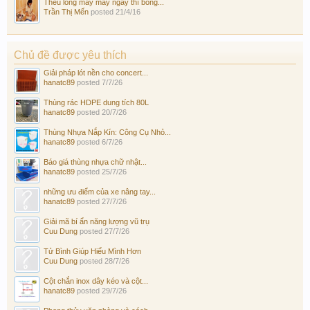
Thêu lông mày mấy ngày thì bong...
Trần Thị Mến
posted
21/4/16
Chủ đề được yêu thích
Giải pháp lót nền cho concert...
hanatc89
posted
7/7/26
Thùng rác HDPE dung tích 80L
hanatc89
posted
20/7/26
Thùng Nhựa Nắp Kín: Công Cụ Nhỏ...
hanatc89
posted
6/7/26
Báo giá thùng nhựa chữ nhật...
hanatc89
posted
25/7/26
những ưu điểm của xe nâng tay...
hanatc89
posted
27/7/26
Giải mã bí ẩn năng lượng vũ trụ
Cuu Dung
posted
27/7/26
Tử Bình Giúp Hiểu Mình Hơn
Cuu Dung
posted
28/7/26
Cột chắn inox dây kéo và cột...
hanatc89
posted
29/7/26