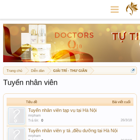
Trang chủ
Diễn đàn
GIẢI TRÍ - THƯ GIÃN
Tuyển nhân viên
Tiêu đề
Bài viết cuối
Tuyển nhân viên tạp vụ tại Hà Nội
mrpham
26/3/18
Trả lời:
0
Tuyển nhân viên y tá ,điều dưỡng tại Hà Nội
mrpham