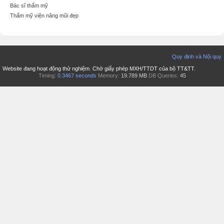
Bác sĩ thẩm mỹ
Thẩm mỹ viện nâng mũi đẹp
Quy định và Nội quy
Website đang hoạt động thử nghiệm. Chờ giấy phép MXH/TTDT của bộ TT&TT.
Timing:
0.3467 seconds
Memory:
19.789 MB
DB Queries:
45