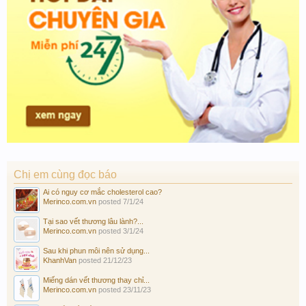
Chị em cùng đọc báo
Ai có nguy cơ mắc cholesterol cao?
Merinco.com.vn
posted
7/1/24
Tại sao vết thương lâu lành?...
Merinco.com.vn
posted
3/1/24
Sau khi phun môi nên sử dụng...
KhanhVan
posted
21/12/23
Miếng dán vết thương thay chỉ...
Merinco.com.vn
posted
23/11/23