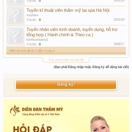
26/3/18
Trả lời:
0
Tuyển kĩ thuật viên thẩm mỹ tại spa Hà Nội
mrpham
26/3/18
Trả lời:
0
Tuyển nhân viên kinh doanh, tuyển dụng, hỗ trợ
tổng hợp ( Hành chính & Theo ca )
banbuonbansi1
29/8/17
Trả lời:
0
Hiển thị chủ đề từ 1 đến 4 của 4
Tùy chọn hiển thị chủ đề
(Bạn phải Đăng nhập hoặc Đăng ký để đăng bài viết)
Đăng ký!