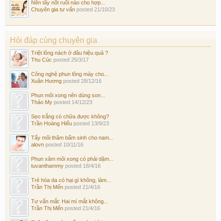
Nên tẩy nốt ruồi nào cho hợp...
Chuyên gia tư vấn
posted
21/10/23
Hỏi đáp cùng chuyên gia
Triệt lông nách ở đâu hiệu quả ?
Thu Cúc
posted
25/3/17
Công nghệ phun lông mày cho...
Xuân Hương
posted
28/12/16
Phun môi xong nên dùng son...
Thảo My
posted
14/12/23
Sẹo trắng có chữa được không?
Trần Hoàng Hiếu
posted
13/9/23
Tẩy môi thâm bẩm sinh cho nam...
alovn
posted
10/11/16
Phun xăm môi xong có phải dặm...
tuvanthammy
posted
18/4/16
Trẻ hóa da có hại gì không, làm...
Trần Thị Mến
posted
21/4/16
Tư vấn mắt: Hai mí mắt không...
Trần Thị Mến
posted
21/4/16