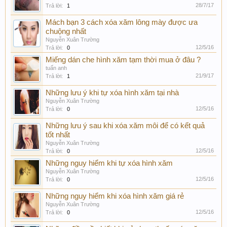
28/7/17
Trả lời:
1
Mách bạn 3 cách xóa xăm lông mày được ưa
chuộng nhất
Nguyễn Xuân Trường
12/5/16
Trả lời:
0
Miếng dán che hình xăm tạm thời mua ở đâu ?
tuấn anh
21/9/17
Trả lời:
1
Những lưu ý khi tự xóa hình xăm tại nhà
Nguyễn Xuân Trường
12/5/16
Trả lời:
0
Những lưu ý sau khi xóa xăm môi để có kết quả
tốt nhất
Nguyễn Xuân Trường
12/5/16
Trả lời:
0
Những nguy hiểm khi tự xóa hình xăm
Nguyễn Xuân Trường
12/5/16
Trả lời:
0
Những nguy hiểm khi xóa hình xăm giá rẻ
Nguyễn Xuân Trường
12/5/16
Trả lời:
0