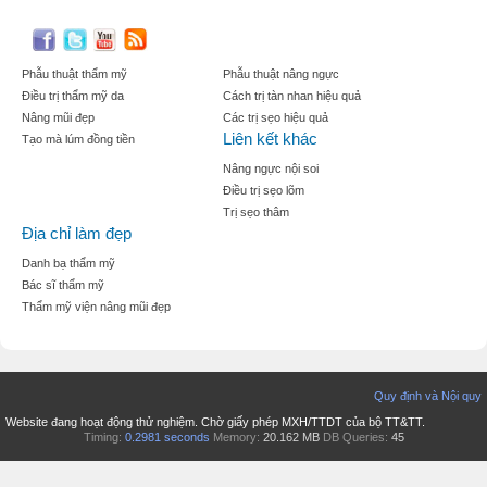
Phẫu thuật thẩm mỹ
Phẫu thuật nâng ngực
Điều trị thẩm mỹ da
Cách trị tàn nhan hiệu quả
Nâng mũi đẹp
Các trị sẹo hiệu quả
Liên kết khác
Tạo mà lúm đồng tiền
Nâng ngực nội soi
Điều trị sẹo lõm
Trị sẹo thâm
Địa chỉ làm đẹp
Danh bạ thẩm mỹ
Bác sĩ thẩm mỹ
Thẩm mỹ viện nâng mũi đẹp
Quy định và Nội quy
Website đang hoạt động thử nghiệm. Chờ giấy phép MXH/TTDT của bộ TT&TT.
Timing:
0.2981 seconds
Memory:
20.162 MB
DB Queries:
45