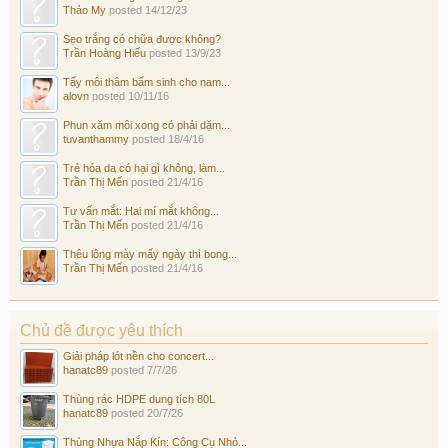
Thảo My
posted
14/12/23
Sẹo trắng có chữa được không?
Trần Hoàng Hiếu
posted
13/9/23
Tẩy môi thâm bẩm sinh cho nam...
alovn
posted
10/11/16
Phun xăm môi xong có phải dặm...
tuvanthammy
posted
18/4/16
Trẻ hóa da có hại gì không, làm...
Trần Thị Mến
posted
21/4/16
Tư vấn mắt: Hai mí mắt không...
Trần Thị Mến
posted
21/4/16
Thêu lông mày mấy ngày thì bong...
Trần Thị Mến
posted
21/4/16
Chủ đề được yêu thích
Giải pháp lót nền cho concert...
hanatc89
posted
7/7/26
Thùng rác HDPE dung tích 80L
hanatc89
posted
20/7/26
Thùng Nhựa Nắp Kín: Công Cụ Nhỏ...