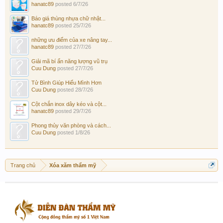
hanatc89
posted
6/7/26
Báo giá thùng nhựa chữ nhật...
hanatc89
posted
25/7/26
những ưu điểm của xe nâng tay...
hanatc89
posted
27/7/26
Giải mã bí ẩn năng lượng vũ trụ
Cuu Dung
posted
27/7/26
Tử Bình Giúp Hiểu Mình Hơn
Cuu Dung
posted
28/7/26
Cột chắn inox dây kéo và cột...
hanatc89
posted
29/7/26
Phong thủy văn phòng và cách...
Cuu Dung
posted
1/8/26
Trang chủ
Xóa xăm thẩm mỹ