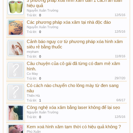
3 phương pháp xóa hình xăm dán 1 cách an toàn
hiệu quả
Nguyễn Xuân Trường
12/5/16
Trả lời:
0
Các phương pháp xóa xăm tại nhà độc đáo
Nguyễn Xuân Trường
12/5/16
Trả lời:
0
Cảnh báo nguy cơ từ phương pháp xóa hình xăm
siêu rẻ bằng thuốc
mrpham
11/8/16
Trả lời:
0
Câu chuyện của cô gái đã từng có đam mê xăm
hình.
Co May
29/7/20
Trả lời:
0
Có cách nào chuyển cho lông mày từ đen sang
nâu
Thiên Hà
6/6/17
Trả lời:
1
Công nghệ xóa xăm bằng laser không để lại sẹo
Nguyễn Xuân Trường
12/5/16
Trả lời:
0
Kem xoá hình xăm tạm thời có hiệu quả không ?
Phú Xuân