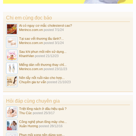
Chị em cùng đọc báo
Ai có nguy cơ mắc cholesterol cao?
Merinco.com.vn
posted
7/1/24
Tại sao vết thương lâu lành?...
Merinco.com.vn
posted
3/1/24
Sau khi phun môi nên sử dụng...
KhanhVan
posted
21/12/23
Miếng dán vết thương thay chỉ...
Merinco.com.vn
posted
23/11/23
Nên tẩy nốt ruồi nào cho hợp...
Chuyên gia tư vấn
posted
21/10/23
Hỏi đáp cùng chuyên gia
Triệt lông nách ở đâu hiệu quả ?
Thu Cúc
posted
25/3/17
Công nghệ phun lông mày cho...
Xuân Hương
posted
28/12/16
Phun môi xong nên dùng son...