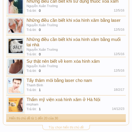
Những điều cần biết khi sử dụng thuốc xóa xăm
Nguyễn Xuân Trường
12/5/16
Trả lời:
0
Những điều cần biết khi xóa hình xăm bằng laser
Nguyễn Xuân Trường
12/5/16
Trả lời:
0
Những điều cần biết khi xóa hình xăm bằng muối
tại nhà
Nguyễn Xuân Trường
12/5/16
Trả lời:
0
Sự thật nên biết về kem xóa hình xăm
Nguyễn Xuân Trường
12/5/16
Trả lời:
0
Tẩy thâm môi bằng laser cho nam
Thanh Bình
18/2/17
Trả lời:
1
Thẩm mỹ viện xoá hình xăm ở Hà Nội
mrpham
14/12/23
Trả lời:
1
Hiển thị chủ đề từ 1 đến 20 của 30
Tùy chọn hiển thị chủ đề