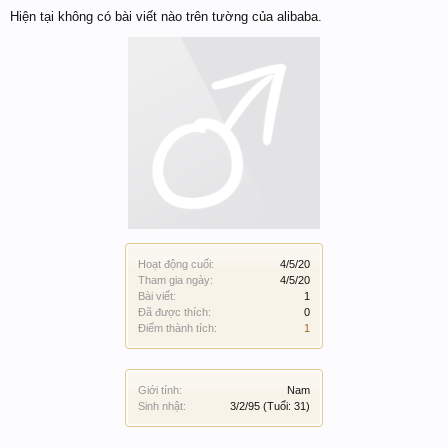
Hiện tại không có bài viết nào trên tường của alibaba.
Hoạt động cuối:
4/5/20
Tham gia ngày:
4/5/20
Bài viết:
1
Đã được thích:
0
Điểm thành tích:
1
Giới tính:
Nam
Sinh nhật:
3/2/95
(Tuổi: 31)