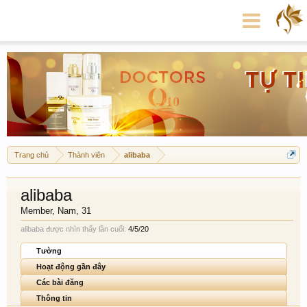
Trang chủ
Thành viên
alibaba
alibaba
Member
, Nam, 31
alibaba được nhìn thấy lần cuối:
4/5/20
Tường
Hoạt động gần đây
Các bài đăng
Thông tin