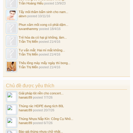
Trần Hoàng Hiếu
posted
13/9/23
Tẩy môi thâm bẩm sinh cho nam...
alovn
posted
10/11/16
Phun xăm môi xong có phải dặm...
tuvanthammy
posted
18/4/16
Trẻ hóa da có hại gì không, làm...
Trần Thị Mến
posted
21/4/16
Tư vấn mắt: Hai mí mắt không...
Trần Thị Mến
posted
21/4/16
Thêu lông mày mấy ngày thì bong...
Trần Thị Mến
posted
21/4/16
Chủ đề được yêu thích
Giải pháp lót nền cho concert...
hanatc89
posted
7/7/26
Thùng rác HDPE dung tích 80L
hanatc89
posted
20/7/26
Thùng Nhựa Nắp Kín: Công Cụ Nhỏ...
hanatc89
posted
6/7/26
Báo giá thùng nhựa chữ nhật...