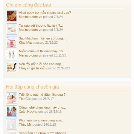
Chị em cùng đọc báo
Ai có nguy cơ mắc cholesterol cao?
Merinco.com.vn
posted
7/1/24
Tại sao vết thương lâu lành?...
Merinco.com.vn
posted
3/1/24
Sau khi phun môi nên sử dụng...
KhanhVan
posted
21/12/23
Miếng dán vết thương thay chỉ...
Merinco.com.vn
posted
23/11/23
Nên tẩy nốt ruồi nào cho hợp...
Chuyên gia tư vấn
posted
21/10/23
Hỏi đáp cùng chuyên gia
Triệt lông nách ở đâu hiệu quả ?
Thu Cúc
posted
25/3/17
Công nghệ phun lông mày cho...
Xuân Hương
posted
28/12/16
Phun môi xong nên dùng son...
Thảo My
posted
14/12/23
Sẹo trắng có chữa được không?