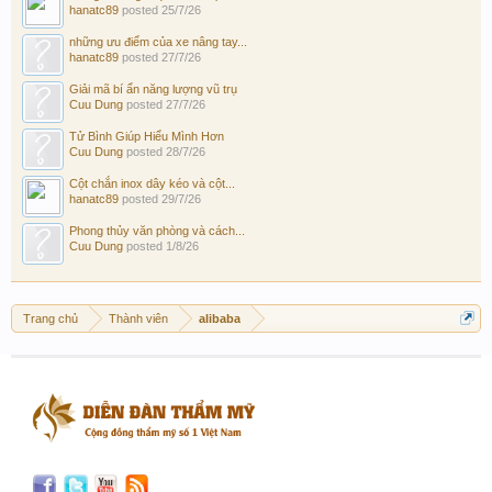
hanatc89
posted
25/7/26
những ưu điểm của xe nâng tay...
hanatc89
posted
27/7/26
Giải mã bí ẩn năng lượng vũ trụ
Cuu Dung
posted
27/7/26
Tử Bình Giúp Hiểu Mình Hơn
Cuu Dung
posted
28/7/26
Cột chắn inox dây kéo và cột...
hanatc89
posted
29/7/26
Phong thủy văn phòng và cách...
Cuu Dung
posted
1/8/26
Trang chủ
Thành viên
alibaba