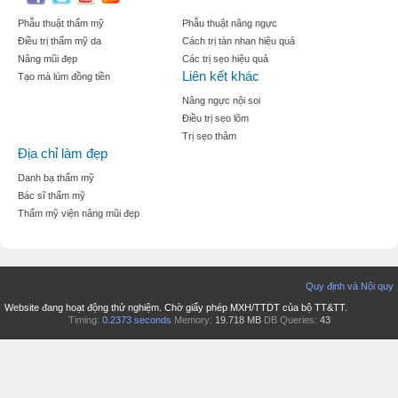
Phẫu thuật thẩm mỹ
Phẫu thuật nâng ngực
Điều trị thẩm mỹ da
Cách trị tàn nhan hiệu quả
Nâng mũi đẹp
Các trị sẹo hiệu quả
Liên kết khác
Tạo mà lúm đồng tiền
Nâng ngực nội soi
Điều trị sẹo lõm
Trị sẹo thâm
Địa chỉ làm đẹp
Danh bạ thẩm mỹ
Bác sĩ thẩm mỹ
Thẩm mỹ viện nâng mũi đẹp
Quy định và Nội quy
Website đang hoạt động thử nghiệm. Chờ giấy phép MXH/TTDT của bộ TT&TT.
Timing:
0.2373 seconds
Memory:
19.718 MB
DB Queries:
43