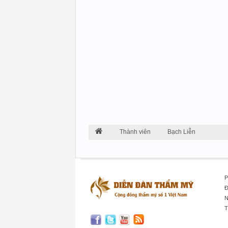
Thành viên
Bạch Liễn
P
Đ
N
T