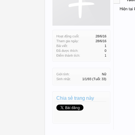
Tườ
Hiện tại
Hoạt động cuối:
28/6/16
Tham gia ngày:
28/6/16
Bài viết:
1
Đã được thích:
0
Điểm thành tích:
1
Giới tính:
Nữ
Sinh nhật:
1/1/93
(Tuổi: 33)
Chia sẻ trang này