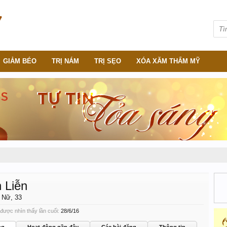
GIẢM BÉO
TRỊ NÁM
TRỊ SẸO
XÓA XĂM THẨM MỸ
 Liễn
, Nữ, 33
được nhìn thấy lần cuối:
28/6/16