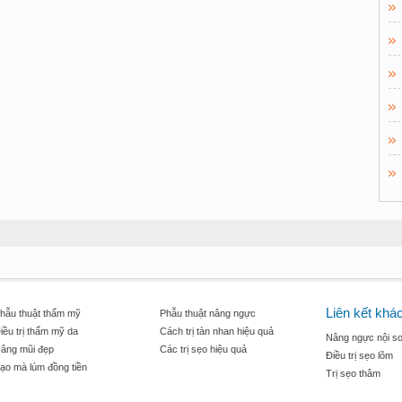
Liên kết khá
hẫu thuật thẩm mỹ
Phẫu thuật nâng ngực
iều trị thẩm mỹ da
Cách trị tàn nhan hiệu quả
Nâng ngực nội so
âng mũi đẹp
Các trị sẹo hiệu quả
Điều trị sẹo lõm
ạo mà lúm đồng tiền
Trị sẹo thâm