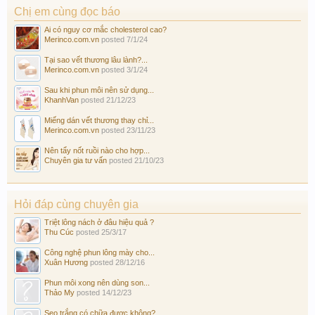
Chị em cùng đọc báo
Ai có nguy cơ mắc cholesterol cao?
Merinco.com.vn
posted
7/1/24
Tại sao vết thương lâu lành?...
Merinco.com.vn
posted
3/1/24
Sau khi phun môi nên sử dụng...
KhanhVan
posted
21/12/23
Miếng dán vết thương thay chỉ...
Merinco.com.vn
posted
23/11/23
Nên tẩy nốt ruồi nào cho hợp...
Chuyên gia tư vấn
posted
21/10/23
Hỏi đáp cùng chuyên gia
Triệt lông nách ở đâu hiệu quả ?
Thu Cúc
posted
25/3/17
Công nghệ phun lông mày cho...
Xuân Hương
posted
28/12/16
Phun môi xong nên dùng son...
Thảo My
posted
14/12/23
Sẹo trắng có chữa được không?