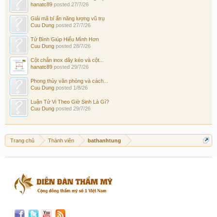
hanatc89
posted
27/7/26
Giải mã bí ẩn năng lượng vũ trụ
Cuu Dung
posted
27/7/26
Tử Bình Giúp Hiểu Mình Hơn
Cuu Dung
posted
28/7/26
Cột chắn inox dây kéo và cột...
hanatc89
posted
29/7/26
Phong thủy văn phòng và cách...
Cuu Dung
posted
1/8/26
Luận Tử Vi Theo Giờ Sinh Là Gì?
Cuu Dung
posted
29/7/26
Trang chủ
Thành viên
bathanhtung