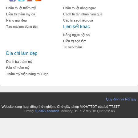
Phẫu thuật thẩm mỹ
Phẫu thuật nâng ngực
Điều trị thẩm mỹ da
Cách trị tàn nhan hiệu quả
Nâng mũi đẹp
Các trị sẹo hiệu quả
Liên kết khác
Tạo mà lúm đồng tiền
Nâng ngực nội soi
Điều trị sẹo lõm
Trị sẹo thâm
Địa chỉ làm đẹp
Danh bạ thẩm mỹ
Bác sĩ thẩm mỹ
Thẩm mỹ viện nâng mũi đẹp
Quy định và Nội quy
Website đang hoạt động thử nghiệm. Chờ giấy phép MXH/TTDT của bộ TT&TT.
Timing:
0.2365 seconds
Memory:
19.712 MB
DB Queries:
43