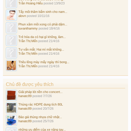
Trần Hoàng Hiếu
posted
13/9/23
Tẩy môi thâm bẩm sinh cho nam...
alovn
posted
10/11/16
Phun xăm môi xong có phải dặm...
tuvanthammy
posted
18/4/16
Trẻ hóa da có hại gì không, làm...
Trần Thị Mến
posted
21/4/16
Tư vấn mắt: Hai mí mắt không...
Trần Thị Mến
posted
21/4/16
Thêu lông mày mấy ngày thì bong...
Trần Thị Mến
posted
21/4/16
Chủ đề được yêu thích
Giải pháp lót nền cho concert...
hanatc89
posted
7/7/26
Thùng rác HDPE dung tích 80L
hanatc89
posted
20/7/26
Báo giá thùng nhựa chữ nhật...
hanatc89
posted
25/7/26
những ưu điểm của xe nâng tay...