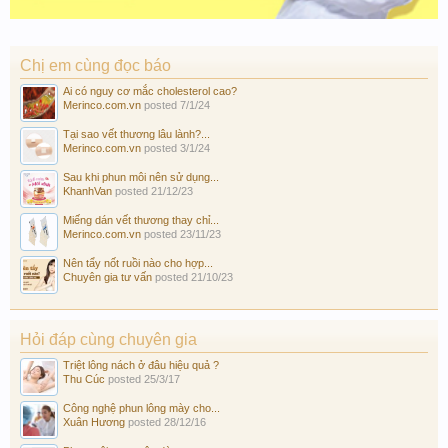
Chị em cùng đọc báo
Ai có nguy cơ mắc cholesterol cao?
Merinco.com.vn
posted
7/1/24
Tại sao vết thương lâu lành?...
Merinco.com.vn
posted
3/1/24
Sau khi phun môi nên sử dụng...
KhanhVan
posted
21/12/23
Miếng dán vết thương thay chỉ...
Merinco.com.vn
posted
23/11/23
Nên tẩy nốt ruồi nào cho hợp...
Chuyên gia tư vấn
posted
21/10/23
Hỏi đáp cùng chuyên gia
Triệt lông nách ở đâu hiệu quả ?
Thu Cúc
posted
25/3/17
Công nghệ phun lông mày cho...
Xuân Hương
posted
28/12/16