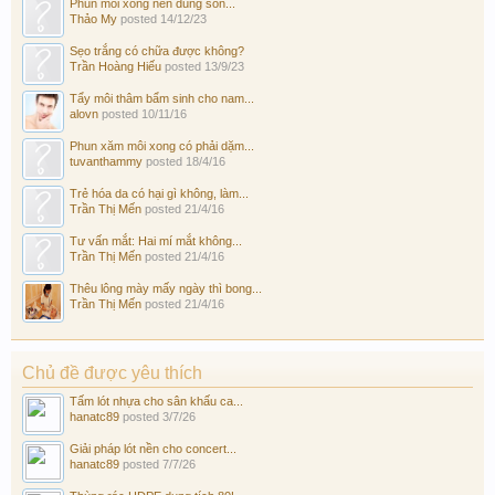
Phun môi xong nên dùng son...
Thảo My
posted
14/12/23
Sẹo trắng có chữa được không?
Trần Hoàng Hiếu
posted
13/9/23
Tẩy môi thâm bẩm sinh cho nam...
alovn
posted
10/11/16
Phun xăm môi xong có phải dặm...
tuvanthammy
posted
18/4/16
Trẻ hóa da có hại gì không, làm...
Trần Thị Mến
posted
21/4/16
Tư vấn mắt: Hai mí mắt không...
Trần Thị Mến
posted
21/4/16
Thêu lông mày mấy ngày thì bong...
Trần Thị Mến
posted
21/4/16
Chủ đề được yêu thích
Tấm lót nhựa cho sân khấu ca...
hanatc89
posted
3/7/26
Giải pháp lót nền cho concert...
hanatc89
posted
7/7/26