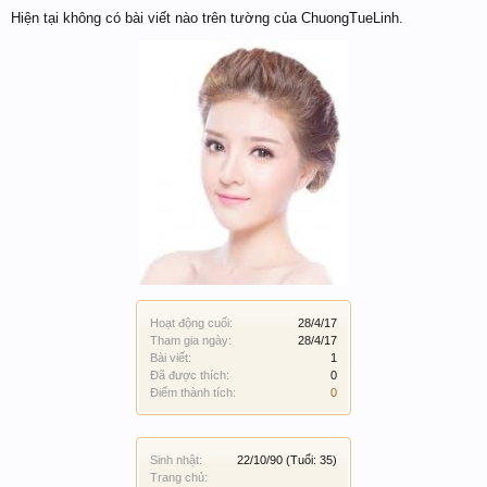
Hiện tại không có bài viết nào trên tường của ChuongTueLinh.
Hoạt động cuối:
28/4/17
Tham gia ngày:
28/4/17
Bài viết:
1
Đã được thích:
0
Điểm thành tích:
0
Sinh nhật:
22/10/90
(Tuổi: 35)
Trang chủ: