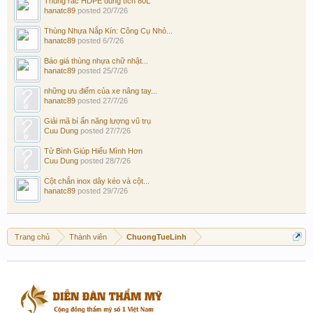
Thùng rác HDPE dung tích 80L
hanatc89
posted
20/7/26
Thùng Nhựa Nắp Kín: Công Cụ Nhỏ...
hanatc89
posted
6/7/26
Báo giá thùng nhựa chữ nhật...
hanatc89
posted
25/7/26
những ưu điểm của xe nâng tay...
hanatc89
posted
27/7/26
Giải mã bí ẩn năng lượng vũ trụ
Cuu Dung
posted
27/7/26
Tử Bình Giúp Hiểu Mình Hơn
Cuu Dung
posted
28/7/26
Cột chắn inox dây kéo và cột...
hanatc89
posted
29/7/26
Trang chủ
Thành viên
ChuongTueLinh