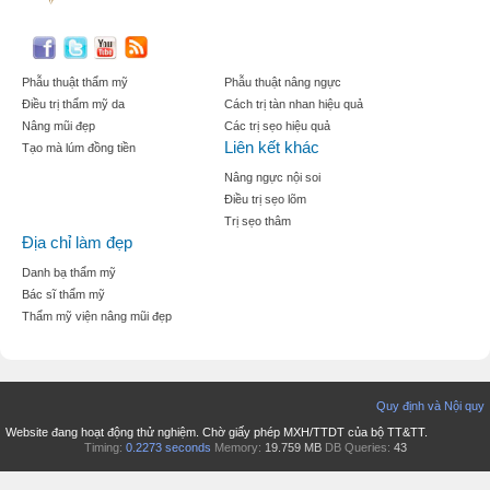
Phẫu thuật thẩm mỹ
Phẫu thuật nâng ngực
Điều trị thẩm mỹ da
Cách trị tàn nhan hiệu quả
Nâng mũi đẹp
Các trị sẹo hiệu quả
Liên kết khác
Tạo mà lúm đồng tiền
Nâng ngực nội soi
Điều trị sẹo lõm
Trị sẹo thâm
Địa chỉ làm đẹp
Danh bạ thẩm mỹ
Bác sĩ thẩm mỹ
Thẩm mỹ viện nâng mũi đẹp
Quy định và Nội quy
Website đang hoạt động thử nghiệm. Chờ giấy phép MXH/TTDT của bộ TT&TT.
Timing:
0.2273 seconds
Memory:
19.759 MB
DB Queries:
43