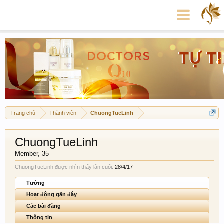
Trang chủ
Thành viên
ChuongTueLinh
ChuongTueLinh
Member
, 35
ChuongTueLinh được nhìn thấy lần cuối:
28/4/17
Tường
Hoạt động gần đây
Các bài đăng
Thông tin