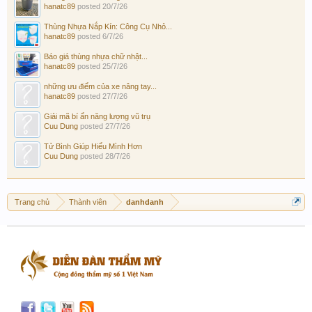
hanatc89
posted
20/7/26
Thùng Nhựa Nắp Kín: Công Cụ Nhỏ...
hanatc89
posted
6/7/26
Báo giá thùng nhựa chữ nhật...
hanatc89
posted
25/7/26
những ưu điểm của xe nâng tay...
hanatc89
posted
27/7/26
Giải mã bí ẩn năng lượng vũ trụ
Cuu Dung
posted
27/7/26
Tử Bình Giúp Hiểu Mình Hơn
Cuu Dung
posted
28/7/26
Trang chủ
Thành viên
danhdanh