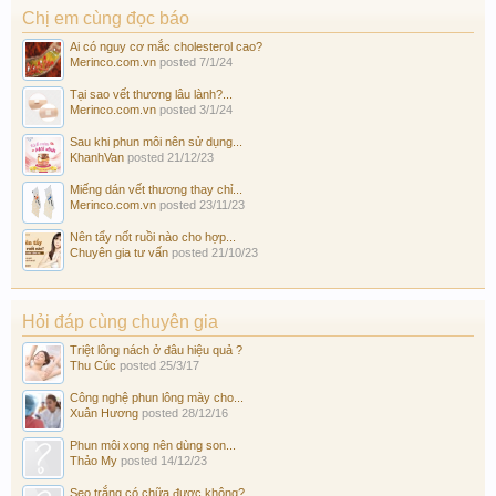
Chị em cùng đọc báo
Ai có nguy cơ mắc cholesterol cao?
Merinco.com.vn
posted
7/1/24
Tại sao vết thương lâu lành?...
Merinco.com.vn
posted
3/1/24
Sau khi phun môi nên sử dụng...
KhanhVan
posted
21/12/23
Miếng dán vết thương thay chỉ...
Merinco.com.vn
posted
23/11/23
Nên tẩy nốt ruồi nào cho hợp...
Chuyên gia tư vấn
posted
21/10/23
Hỏi đáp cùng chuyên gia
Triệt lông nách ở đâu hiệu quả ?
Thu Cúc
posted
25/3/17
Công nghệ phun lông mày cho...
Xuân Hương
posted
28/12/16
Phun môi xong nên dùng son...
Thảo My
posted
14/12/23
Sẹo trắng có chữa được không?