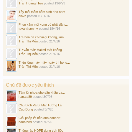
Trần Hoàng Hiếu
posted
13/9/23
Tẩy môi thâm bẩm sinh cho nam...
alovn
posted
10/11/16
Phun xăm môi xong có phải dặm...
tuvanthammy
posted
18/4/16
Trẻ hóa da có hại gì không, làm...
Trần Thị Mến
posted
21/4/16
Tư vấn mắt: Hai mí mắt không...
Trần Thị Mến
posted
21/4/16
Thêu lông mày mấy ngày thì bong...
Trần Thị Mến
posted
21/4/16
Chủ đề được yêu thích
Tấm lót nhựa cho sân khấu ca...
hanatc89
posted
3/7/26
Chu Dịch Và Bí Mật Tương Lai
Cuu Dung
posted
3/7/26
Giải pháp lót nền cho concert...
hanatc89
posted
7/7/26
Thùng rác HDPE dung tích 80L