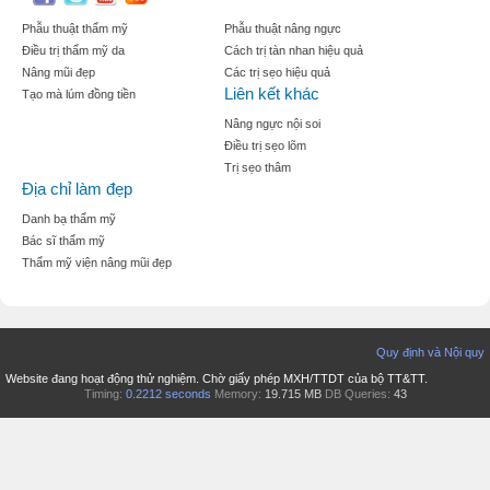
Phẫu thuật thẩm mỹ
Phẫu thuật nâng ngực
Điều trị thẩm mỹ da
Cách trị tàn nhan hiệu quả
Nâng mũi đẹp
Các trị sẹo hiệu quả
Liên kết khác
Tạo mà lúm đồng tiền
Nâng ngực nội soi
Điều trị sẹo lõm
Trị sẹo thâm
Địa chỉ làm đẹp
Danh bạ thẩm mỹ
Bác sĩ thẩm mỹ
Thẩm mỹ viện nâng mũi đẹp
Quy định và Nội quy
Website đang hoạt động thử nghiệm. Chờ giấy phép MXH/TTDT của bộ TT&TT.
Timing:
0.2212 seconds
Memory:
19.715 MB
DB Queries:
43