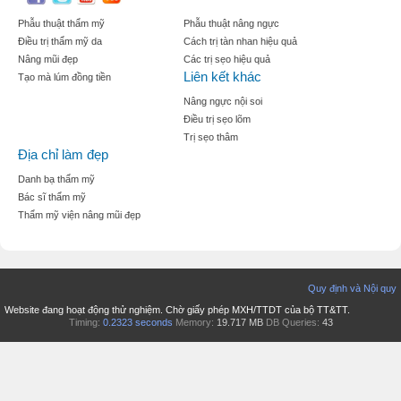
Phẫu thuật thẩm mỹ
Phẫu thuật nâng ngực
Điều trị thẩm mỹ da
Cách trị tàn nhan hiệu quả
Nâng mũi đẹp
Các trị sẹo hiệu quả
Liên kết khác
Tạo mà lúm đồng tiền
Nâng ngực nội soi
Điều trị sẹo lõm
Trị sẹo thâm
Địa chỉ làm đẹp
Danh bạ thẩm mỹ
Bác sĩ thẩm mỹ
Thẩm mỹ viện nâng mũi đẹp
Quy định và Nội quy
Website đang hoạt động thử nghiệm. Chờ giấy phép MXH/TTDT của bộ TT&TT.
Timing:
0.2323 seconds
Memory:
19.717 MB
DB Queries:
43