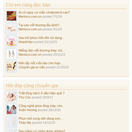
Chị em cùng đọc báo
Ai có nguy cơ mắc cholesterol cao?
Merinco.com.vn
posted
7/1/24
Tại sao vết thương lâu lành?...
Merinco.com.vn
posted
3/1/24
Sau khi phun môi nên sử dụng...
KhanhVan
posted
21/12/23
Miếng dán vết thương thay chỉ...
Merinco.com.vn
posted
23/11/23
Nên tẩy nốt ruồi nào cho hợp...
Chuyên gia tư vấn
posted
21/10/23
Hỏi đáp cùng chuyên gia
Triệt lông nách ở đâu hiệu quả ?
Thu Cúc
posted
25/3/17
Công nghệ phun lông mày cho...
Xuân Hương
posted
28/12/16
Phun môi xong nên dùng son...
Thảo My
posted
14/12/23
Sẹo trắng có chữa được không?