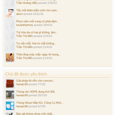
Trần Hoàng Hiếu
posted
13/9/23
Tẩy môi thâm bẩm sinh cho nam...
alovn
posted
10/11/16
Phun xăm môi xong có phải dặm...
tuvanthammy
posted
18/4/16
Trẻ hóa da có hại gì không, làm...
Trần Thị Mến
posted
21/4/16
Tư vấn mắt: Hai mí mắt không...
Trần Thị Mến
posted
21/4/16
Thêu lông mày mấy ngày thì bong...
Trần Thị Mến
posted
21/4/16
Chủ đề được yêu thích
Giải pháp lót nền cho concert...
hanatc89
posted
7/7/26
Thùng rác HDPE dung tích 80L
hanatc89
posted
20/7/26
Thùng Nhựa Nắp Kín: Công Cụ Nhỏ...
hanatc89
posted
6/7/26
Báo giá thùng nhựa chữ nhật...