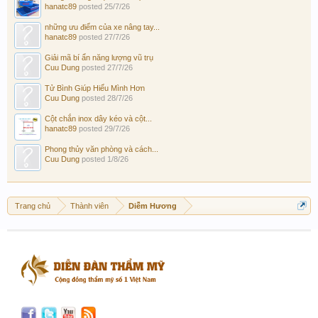
hanatc89
posted
25/7/26
những ưu điểm của xe nâng tay...
hanatc89
posted
27/7/26
Giải mã bí ẩn năng lượng vũ trụ
Cuu Dung
posted
27/7/26
Tử Bình Giúp Hiểu Mình Hơn
Cuu Dung
posted
28/7/26
Cột chắn inox dây kéo và cột...
hanatc89
posted
29/7/26
Phong thủy văn phòng và cách...
Cuu Dung
posted
1/8/26
Trang chủ
Thành viên
Diễm Hương