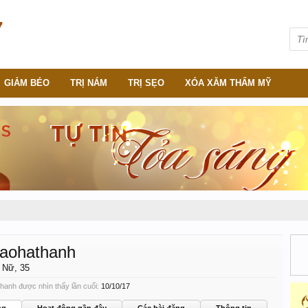
GIẢM BÉO
TRỊ NÁM
TRỊ SẸO
XÓA XĂM THẨM MỸ
aohathanh
, Nữ, 35
hanh được nhìn thấy lần cuối:
10/10/17