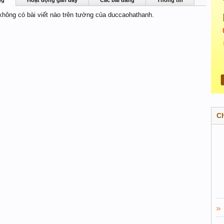
ng
Hoạt động gần đây
Các bài đăng
Thông tin
 không có bài viết nào trên tường của duccaohathanh.
C