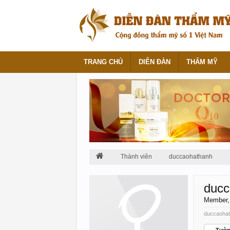
TRANG CHỦ
DIỄN ĐÀN
THẨM MỸ
Thành viên
duccaohathanh
ducc
Member
duccaohat