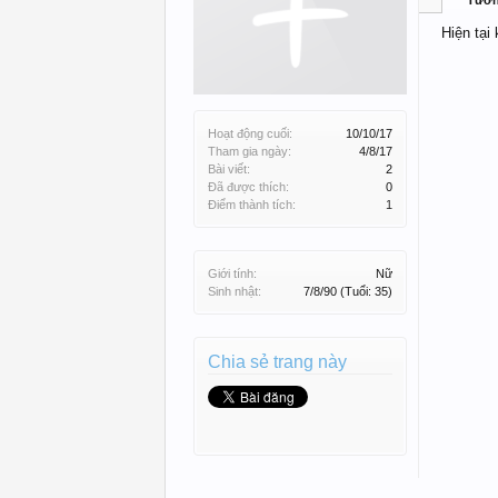
Tườ
Hiện tại
Hoạt động cuối:
10/10/17
Tham gia ngày:
4/8/17
Bài viết:
2
Đã được thích:
0
Điểm thành tích:
1
Giới tính:
Nữ
Sinh nhật:
7/8/90
(Tuổi: 35)
Chia sẻ trang này