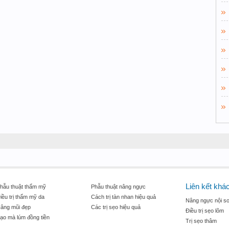
Liên kết khá
hẫu thuật thẩm mỹ
Phẫu thuật nâng ngực
iều trị thẩm mỹ da
Cách trị tàn nhan hiệu quả
Nâng ngực nội so
âng mũi đẹp
Các trị sẹo hiệu quả
Điều trị sẹo lõm
ạo mà lúm đồng tiền
Trị sẹo thâm