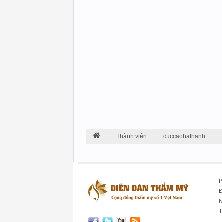
Thành viên
duccaohathanh
P
Đ
N
T