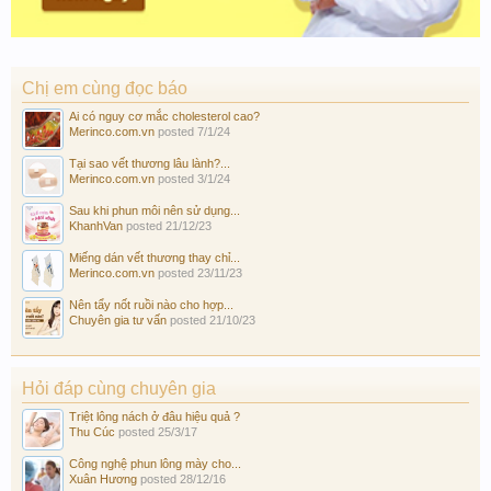
Chị em cùng đọc báo
Ai có nguy cơ mắc cholesterol cao?
Merinco.com.vn
posted
7/1/24
Tại sao vết thương lâu lành?...
Merinco.com.vn
posted
3/1/24
Sau khi phun môi nên sử dụng...
KhanhVan
posted
21/12/23
Miếng dán vết thương thay chỉ...
Merinco.com.vn
posted
23/11/23
Nên tẩy nốt ruồi nào cho hợp...
Chuyên gia tư vấn
posted
21/10/23
Hỏi đáp cùng chuyên gia
Triệt lông nách ở đâu hiệu quả ?
Thu Cúc
posted
25/3/17
Công nghệ phun lông mày cho...
Xuân Hương
posted
28/12/16