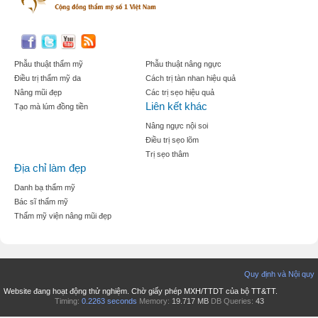
Phẫu thuật thẩm mỹ
Phẫu thuật nâng ngực
Điều trị thẩm mỹ da
Cách trị tàn nhan hiệu quả
Nâng mũi đẹp
Các trị sẹo hiệu quả
Liên kết khác
Tạo mà lúm đồng tiền
Nâng ngực nội soi
Điều trị sẹo lõm
Trị sẹo thâm
Địa chỉ làm đẹp
Danh bạ thẩm mỹ
Bác sĩ thẩm mỹ
Thẩm mỹ viện nâng mũi đẹp
Quy định và Nội quy
Website đang hoạt động thử nghiệm. Chờ giấy phép MXH/TTDT của bộ TT&TT.
Timing:
0.2263 seconds
Memory:
19.717 MB
DB Queries:
43