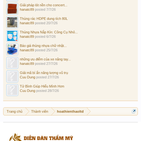
Giải pháp lót nền cho concert...
hanatc89
posted
7/7/26
Thùng rác HDPE dung tích 80L
hanatc89
posted
20/7/26
Thùng Nhựa Nắp Kín: Công Cụ Nhỏ...
hanatc89
posted
6/7/26
Báo giá thùng nhựa chữ nhật...
hanatc89
posted
25/7/26
những ưu điểm của xe nâng tay...
hanatc89
posted
27/7/26
Giải mã bí ẩn năng lượng vũ trụ
Cuu Dung
posted
27/7/26
Tử Bình Giúp Hiểu Mình Hơn
Cuu Dung
posted
28/7/26
Trang chủ
Thành viên
hoathienthaoltd