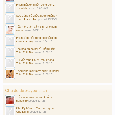
Phun môi xong nên dùng son...
Thảo My
posted
14/12/23
Sẹo trắng có chữa được không?
Trần Hoàng Hiếu
posted
13/9/23
Tẩy môi thâm bẩm sinh cho nam...
alovn
posted
10/11/16
Phun xăm môi xong có phải dặm...
tuvanthammy
posted
18/4/16
Trẻ hóa da có hại gì không, làm...
Trần Thị Mến
posted
21/4/16
Tư vấn mắt: Hai mí mắt không...
Trần Thị Mến
posted
21/4/16
Thêu lông mày mấy ngày thì bong...
Trần Thị Mến
posted
21/4/16
Chủ đề được yêu thích
Tấm lót nhựa cho sân khấu ca...
hanatc89
posted
3/7/26
Chu Dịch Và Bí Mật Tương Lai
Cuu Dung
posted
3/7/26