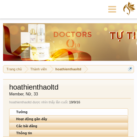
Trang chủ
Thành viên
hoathienthaoltd
hoathienthaoltd
Member
, Nữ, 33
hoathienthaoltd được nhìn thấy lần cuối:
19/9/16
Tường
Hoạt động gần đây
Các bài đăng
Thông tin