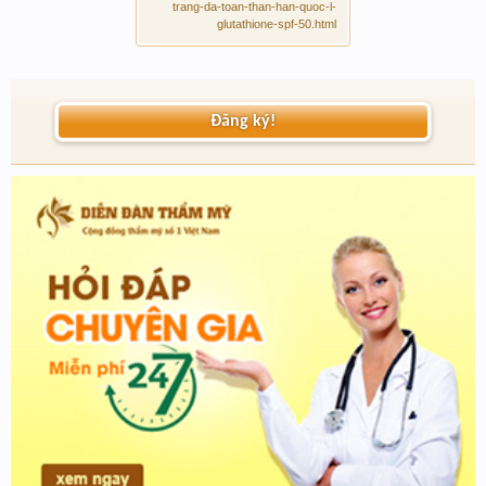
trang-da-toan-than-han-quoc-l-
glutathione-spf-50.html
Đăng ký!