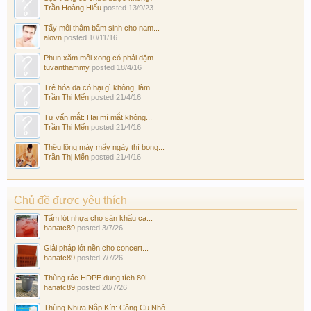
Trần Hoàng Hiếu
posted
13/9/23
Tẩy môi thâm bẩm sinh cho nam...
alovn
posted
10/11/16
Phun xăm môi xong có phải dặm...
tuvanthammy
posted
18/4/16
Trẻ hóa da có hại gì không, làm...
Trần Thị Mến
posted
21/4/16
Tư vấn mắt: Hai mí mắt không...
Trần Thị Mến
posted
21/4/16
Thêu lông mày mấy ngày thì bong...
Trần Thị Mến
posted
21/4/16
Chủ đề được yêu thích
Tấm lót nhựa cho sân khấu ca...
hanatc89
posted
3/7/26
Giải pháp lót nền cho concert...
hanatc89
posted
7/7/26
Thùng rác HDPE dung tích 80L
hanatc89
posted
20/7/26
Thùng Nhựa Nắp Kín: Công Cụ Nhỏ...