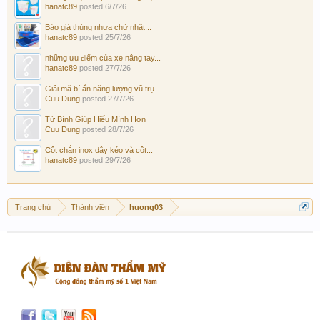
hanatc89
posted
6/7/26
Báo giá thùng nhựa chữ nhật...
hanatc89
posted
25/7/26
những ưu điểm của xe nâng tay...
hanatc89
posted
27/7/26
Giải mã bí ẩn năng lượng vũ trụ
Cuu Dung
posted
27/7/26
Tử Bình Giúp Hiểu Mình Hơn
Cuu Dung
posted
28/7/26
Cột chắn inox dây kéo và cột...
hanatc89
posted
29/7/26
Trang chủ
Thành viên
huong03