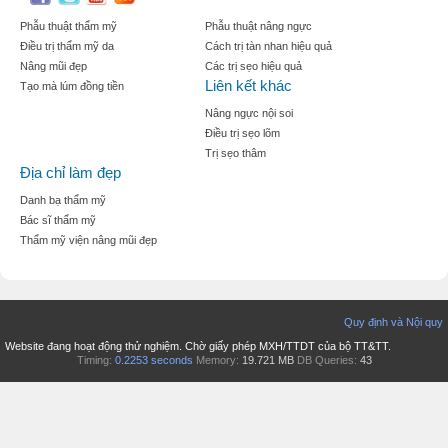
Phẫu thuật thẩm mỹ
Phẫu thuật nâng ngực
Điều trị thẩm mỹ da
Cách trị tàn nhan hiệu quả
Nâng mũi đẹp
Các trị sẹo hiệu quả
Liên kết khác
Tạo mà lúm đồng tiền
Nâng ngực nội soi
Điều trị sẹo lõm
Trị sẹo thâm
Địa chỉ làm đẹp
Danh bạ thẩm mỹ
Bác sĩ thẩm mỹ
Thẩm mỹ viện nâng mũi đẹp
Quy định và Nội quy
Website đang hoạt động thử nghiệm. Chờ giấy phép MXH/TTDT của bộ TT&TT.
Timing:
0.2253 seconds
Memory:
19.721 MB
DB Queries:
43