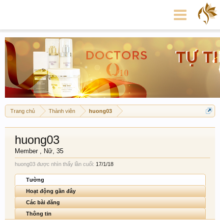
Trang chủ
Thành viên
huong03
huong03
Member
, Nữ, 35
huong03 được nhìn thấy lần cuối:
17/1/18
Tường
Hoạt động gần đây
Các bài đăng
Thông tin