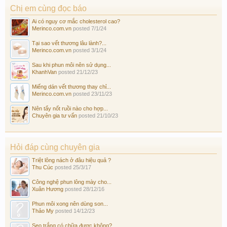
Chị em cùng đọc báo
Ai có nguy cơ mắc cholesterol cao?
Merinco.com.vn
posted
7/1/24
Tại sao vết thương lâu lành?...
Merinco.com.vn
posted
3/1/24
Sau khi phun môi nên sử dụng...
KhanhVan
posted
21/12/23
Miếng dán vết thương thay chỉ...
Merinco.com.vn
posted
23/11/23
Nên tẩy nốt ruồi nào cho hợp...
Chuyên gia tư vấn
posted
21/10/23
Hỏi đáp cùng chuyên gia
Triệt lông nách ở đâu hiệu quả ?
Thu Cúc
posted
25/3/17
Công nghệ phun lông mày cho...
Xuân Hương
posted
28/12/16
Phun môi xong nên dùng son...
Thảo My
posted
14/12/23
Sẹo trắng có chữa được không?