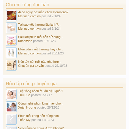
Chị em cùng đọc báo
Ai có nguy cơ mắc cholesterol cao?
Merinco.com.vn
posted
7/1/24
Tại sao vết thương lâu lành?...
Merinco.com.vn
posted
3/1/24
Sau khi phun môi nên sử dụng...
KhanhVan
posted
21/12/23
Miếng dán vết thương thay chỉ...
Merinco.com.vn
posted
23/11/23
Nên tẩy nốt ruồi nào cho hợp...
Chuyên gia tư vấn
posted
21/10/23
Hỏi đáp cùng chuyên gia
Triệt lông nách ở đâu hiệu quả ?
Thu Cúc
posted
25/3/17
Công nghệ phun lông mày cho...
Xuân Hương
posted
28/12/16
Phun môi xong nên dùng son...
Thảo My
posted
14/12/23
Sẹo trắng có chữa được không?