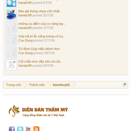
hanatc89
posted
6/7/26
Báo giá thùng nhựa chữ nhật...
hanatc89
posted
25/7/26
những ưu điểm của xe nâng tay...
hanatc89
posted
27/7/26
Giải mã bí ẩn năng lượng vũ trụ
Cuu Dung
posted
27/7/26
Tử Bình Giúp Hiểu Mình Hơn
Cuu Dung
posted
28/7/26
Cột chắn inox dây kéo và cột...
hanatc89
posted
29/7/26
Trang chủ
Thành viên
kienthuy01