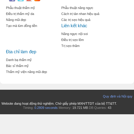
Phẫu thuật thẩm mỹ
Phẫu thuật nâng ngực
Điều trị thẩm mỹ da
Cách trị tàn nhan hiệu quả
Nâng mũi đẹp
Các trị sẹo hiệu quả
Liên kết khác
Tạo mà lúm đồng tiền
Nâng ngực nội soi
Điều trị sẹo lõm
Trị sẹo thâm
Địa chỉ làm đẹp
Danh bạ thẩm mỹ
Bác sĩ thẩm mỹ
Thẩm mỹ viện nâng mũi đẹp
Quy định và Nội quy
Website đang hoạt động thử nghiệm. Chờ giấy phép MXH/TTDT của bộ TT&TT.
Timing:
0.2809 seconds
Memory:
19.721 MB
DB Queries:
43