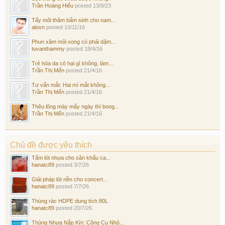
Trần Hoàng Hiếu
posted
13/9/23
Tẩy môi thâm bẩm sinh cho nam...
alovn
posted
10/11/16
Phun xăm môi xong có phải dặm...
tuvanthammy
posted
18/4/16
Trẻ hóa da có hại gì không, làm...
Trần Thị Mến
posted
21/4/16
Tư vấn mắt: Hai mí mắt không...
Trần Thị Mến
posted
21/4/16
Thêu lông mày mấy ngày thì bong...
Trần Thị Mến
posted
21/4/16
Chủ đề được yêu thích
Tấm lót nhựa cho sân khấu ca...
hanatc89
posted
3/7/26
Giải pháp lót nền cho concert...
hanatc89
posted
7/7/26
Thùng rác HDPE dung tích 80L
hanatc89
posted
20/7/26
Thùng Nhựa Nắp Kín: Công Cụ Nhỏ...