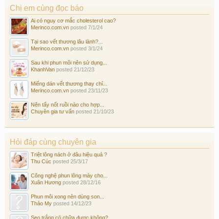
Chị em cùng đọc báo
Ai có nguy cơ mắc cholesterol cao?
Merinco.com.vn
posted
7/1/24
Tại sao vết thương lâu lành?...
Merinco.com.vn
posted
3/1/24
Sau khi phun môi nên sử dụng...
KhanhVan
posted
21/12/23
Miếng dán vết thương thay chỉ...
Merinco.com.vn
posted
23/11/23
Nên tẩy nốt ruồi nào cho hợp...
Chuyên gia tư vấn
posted
21/10/23
Hỏi đáp cùng chuyên gia
Triệt lông nách ở đâu hiệu quả ?
Thu Cúc
posted
25/3/17
Công nghệ phun lông mày cho...
Xuân Hương
posted
28/12/16
Phun môi xong nên dùng son...
Thảo My
posted
14/12/23
Sẹo trắng có chữa được không?