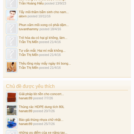
Trần Hoàng Hiếu
posted
13/9/23
Tẩy môi thâm bẩm sinh cho nam...
alovn
posted
10/11/16
Phun xăm môi xong có phải dặm...
tuvanthammy
posted
18/4/16
Trẻ hóa da có hại gì không, làm...
Trần Thị Mến
posted
21/4/16
Tư vấn mắt: Hai mí mắt không...
Trần Thị Mến
posted
21/4/16
Thêu lông mày mấy ngày thì bong...
Trần Thị Mến
posted
21/4/16
Chủ đề được yêu thích
Giải pháp lót nền cho concert...
hanatc89
posted
7/7/26
Thùng rác HDPE dung tích 80L
hanatc89
posted
20/7/26
Báo giá thùng nhựa chữ nhật...
hanatc89
posted
25/7/26
những ưu điểm của xe nâng tay...