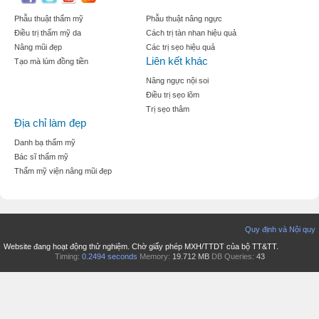
Phẫu thuật thẩm mỹ
Phẫu thuật nâng ngực
Điều trị thẩm mỹ da
Cách trị tàn nhan hiệu quả
Nâng mũi đẹp
Các trị sẹo hiệu quả
Liên kết khác
Tạo mà lúm đồng tiền
Nâng ngực nội soi
Điều trị sẹo lõm
Trị sẹo thâm
Địa chỉ làm đẹp
Danh bạ thẩm mỹ
Bác sĩ thẩm mỹ
Thẩm mỹ viện nâng mũi đẹp
Quy định và Nội quy
Website đang hoạt động thử nghiệm. Chờ giấy phép MXH/TTDT của bộ TT&TT.
Timing:
0.2494 seconds
Memory:
19.712 MB
DB Queries:
43