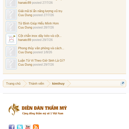
hanatc89
posted
27/7/26
Giải mã bí ẩn năng lượng vũ trụ
Cuu Dung
posted
27/7/26
Tử Bình Giúp Hiểu Mình Hơn
Cuu Dung
posted
28/7/26
Cột chắn inox dây kéo và cột...
hanatc89
posted
29/7/26
Phong thủy văn phòng và cách...
Cuu Dung
posted
1/8/26
Luận Tử Vi Theo Giờ Sinh Là Gì?
Cuu Dung
posted
29/7/26
Trang chủ
Thành viên
kimthuy