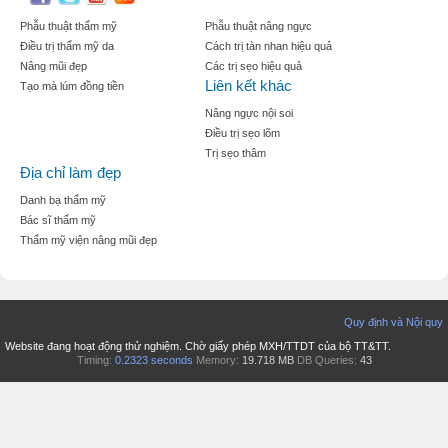
Phẫu thuật thẩm mỹ
Phẫu thuật nâng ngực
Điều trị thẩm mỹ da
Cách trị tàn nhan hiệu quả
Nâng mũi đẹp
Các trị sẹo hiệu quả
Liên kết khác
Tạo mà lúm đồng tiền
Nâng ngực nội soi
Điều trị sẹo lõm
Trị sẹo thâm
Địa chỉ làm đẹp
Danh bạ thẩm mỹ
Bác sĩ thẩm mỹ
Thẩm mỹ viện nâng mũi đẹp
Quy định và Nội quy
Website đang hoạt động thử nghiệm. Chờ giấy phép MXH/TTDT của bộ TT&TT.
Timing:
0.2323 seconds
Memory:
19.718 MB
DB Queries:
43