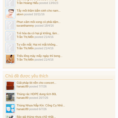
Trần Hoàng Hiếu
posted
13/9/23
Tẩy môi thâm bẩm sinh cho nam...
alovn
posted
10/11/16
Phun xăm môi xong có phải dặm...
tuvanthammy
posted
18/4/16
Trẻ hóa da có hại gì không, làm...
Trần Thị Mến
posted
21/4/16
Tư vấn mắt: Hai mí mắt không...
Trần Thị Mến
posted
21/4/16
Thêu lông mày mấy ngày thì bong...
Trần Thị Mến
posted
21/4/16
Chủ đề được yêu thích
Giải pháp lót nền cho concert...
hanatc89
posted
7/7/26
Thùng rác HDPE dung tích 80L
hanatc89
posted
20/7/26
Thùng Nhựa Nắp Kín: Công Cụ Nhỏ...
hanatc89
posted
6/7/26
Báo giá thùng nhựa chữ nhật...