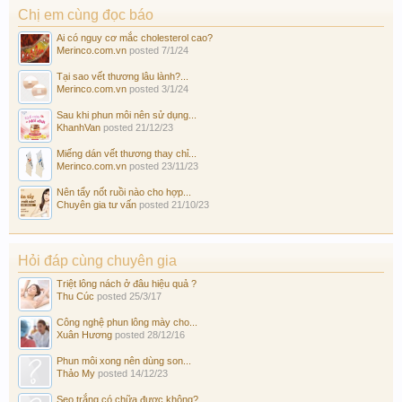
Chị em cùng đọc báo
Ai có nguy cơ mắc cholesterol cao?
Merinco.com.vn
posted
7/1/24
Tại sao vết thương lâu lành?...
Merinco.com.vn
posted
3/1/24
Sau khi phun môi nên sử dụng...
KhanhVan
posted
21/12/23
Miếng dán vết thương thay chỉ...
Merinco.com.vn
posted
23/11/23
Nên tẩy nốt ruồi nào cho hợp...
Chuyên gia tư vấn
posted
21/10/23
Hỏi đáp cùng chuyên gia
Triệt lông nách ở đâu hiệu quả ?
Thu Cúc
posted
25/3/17
Công nghệ phun lông mày cho...
Xuân Hương
posted
28/12/16
Phun môi xong nên dùng son...
Thảo My
posted
14/12/23
Sẹo trắng có chữa được không?