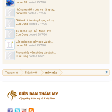
hanatc89
posted
25/7/26
những ưu điểm của xe nâng tay...
hanatc89
posted
27/7/26
Giải mã bí ẩn năng lượng vũ trụ
Cuu Dung
posted
27/7/26
Tử Bình Giúp Hiểu Mình Hơn
Cuu Dung
posted
28/7/26
Cột chắn inox dây kéo và cột...
hanatc89
posted
29/7/26
Phong thủy văn phòng và cách...
Cuu Dung
posted
1/8/26
Trang chủ
Thành viên
mây mây