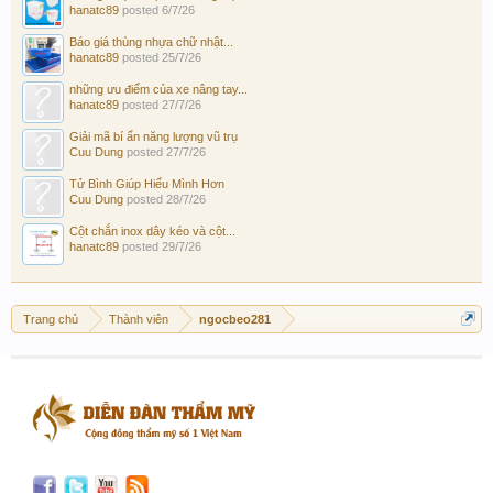
hanatc89
posted
6/7/26
Báo giá thùng nhựa chữ nhật...
hanatc89
posted
25/7/26
những ưu điểm của xe nâng tay...
hanatc89
posted
27/7/26
Giải mã bí ẩn năng lượng vũ trụ
Cuu Dung
posted
27/7/26
Tử Bình Giúp Hiểu Mình Hơn
Cuu Dung
posted
28/7/26
Cột chắn inox dây kéo và cột...
hanatc89
posted
29/7/26
Trang chủ
Thành viên
ngocbeo281