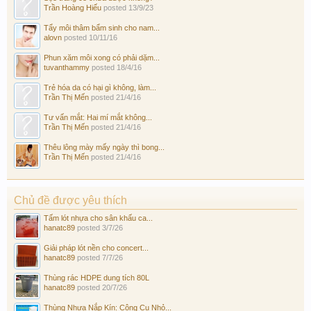
Trần Hoàng Hiếu
posted
13/9/23
Tẩy môi thâm bẩm sinh cho nam...
alovn
posted
10/11/16
Phun xăm môi xong có phải dặm...
tuvanthammy
posted
18/4/16
Trẻ hóa da có hại gì không, làm...
Trần Thị Mến
posted
21/4/16
Tư vấn mắt: Hai mí mắt không...
Trần Thị Mến
posted
21/4/16
Thêu lông mày mấy ngày thì bong...
Trần Thị Mến
posted
21/4/16
Chủ đề được yêu thích
Tấm lót nhựa cho sân khấu ca...
hanatc89
posted
3/7/26
Giải pháp lót nền cho concert...
hanatc89
posted
7/7/26
Thùng rác HDPE dung tích 80L
hanatc89
posted
20/7/26
Thùng Nhựa Nắp Kín: Công Cụ Nhỏ...