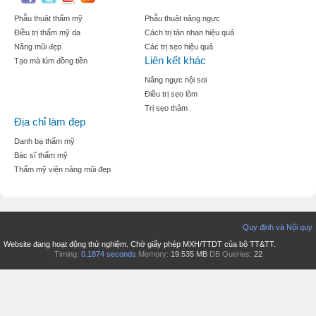
Phẫu thuật thẩm mỹ
Phẫu thuật nâng ngực
Điều trị thẩm mỹ da
Cách trị tàn nhan hiệu quả
Nâng mũi đẹp
Các trị sẹo hiệu quả
Liên kết khác
Tạo mà lúm đồng tiền
Nâng ngực nội soi
Điều trị sẹo lõm
Trị sẹo thâm
Địa chỉ làm đẹp
Danh bạ thẩm mỹ
Bác sĩ thẩm mỹ
Thẩm mỹ viện nâng mũi đẹp
Quy định và Nội quy
Website đang hoạt động thử nghiệm. Chờ giấy phép MXH/TTDT của bộ TT&TT.
Timing:
0.1874 seconds
Memory:
19.535 MB
DB Queries:
22