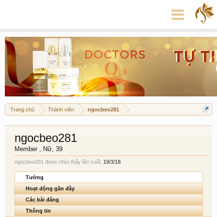
Trang chủ
Thành viên
ngocbeo281
ngocbeo281
Member
, Nữ, 39
ngocbeo281 được nhìn thấy lần cuối:
19/3/18
Tường
Hoạt động gần đây
Các bài đăng
Thông tin