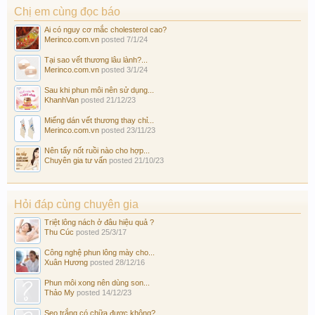
Chị em cùng đọc báo
Ai có nguy cơ mắc cholesterol cao?
Merinco.com.vn
posted
7/1/24
Tại sao vết thương lâu lành?...
Merinco.com.vn
posted
3/1/24
Sau khi phun môi nên sử dụng...
KhanhVan
posted
21/12/23
Miếng dán vết thương thay chỉ...
Merinco.com.vn
posted
23/11/23
Nên tẩy nốt ruồi nào cho hợp...
Chuyên gia tư vấn
posted
21/10/23
Hỏi đáp cùng chuyên gia
Triệt lông nách ở đâu hiệu quả ?
Thu Cúc
posted
25/3/17
Công nghệ phun lông mày cho...
Xuân Hương
posted
28/12/16
Phun môi xong nên dùng son...
Thảo My
posted
14/12/23
Sẹo trắng có chữa được không?