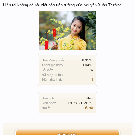
Hiện tại không có bài viết nào trên tường của Nguyễn Xuân Trường.
Hoạt động cuối:
11/11/18
Tham gia ngày:
17/4/16
Bài viết:
82
Đã được thích:
0
Điểm thành tích:
6
Giới tính:
Nam
Sinh nhật:
11/11/86
(Tuổi: 39)
Nơi ở:
Hà Nội