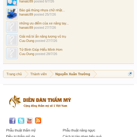
hanatc89
posted
6/7/26
Báo giá thùng nhựa chữ nhật...
hanatc89
posted
25/7/26
những ưu điểm của xe nâng tay...
hanatc89
posted
27/7/26
Giải mã bí ẩn năng lượng vũ trụ
Cuu Dung
posted
27/7/26
Tử Bình Giúp Hiểu Mình Hơn
Cuu Dung
posted
28/7/26
Trang chủ
Thành viên
Nguyễn Xuân Trường
Phẫu thuật thẩm mỹ
Phẫu thuật nâng ngực
Điều trị thẩm mỹ da
Cách trị tàn nhan hiệu quả