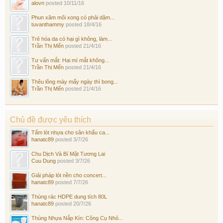
alovn
posted
10/11/16
Phun xăm môi xong có phải dặm...
tuvanthammy
posted
18/4/16
Trẻ hóa da có hại gì không, làm...
Trần Thị Mến
posted
21/4/16
Tư vấn mắt: Hai mí mắt không...
Trần Thị Mến
posted
21/4/16
Thêu lông mày mấy ngày thì bong...
Trần Thị Mến
posted
21/4/16
Chủ đề được yêu thích
Tấm lót nhựa cho sân khấu ca...
hanatc89
posted
3/7/26
Chu Dịch Và Bí Mật Tương Lai
Cuu Dung
posted
3/7/26
Giải pháp lót nền cho concert...
hanatc89
posted
7/7/26
Thùng rác HDPE dung tích 80L
hanatc89
posted
20/7/26
Thùng Nhựa Nắp Kín: Công Cụ Nhỏ...