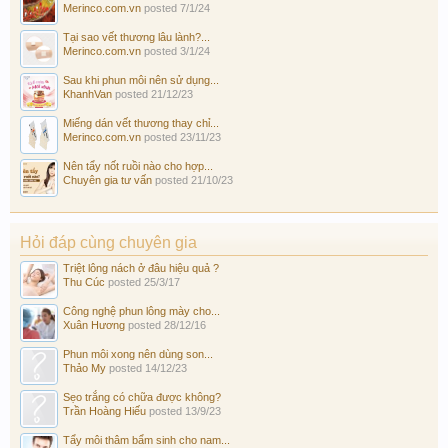
Merinco.com.vn
posted
7/1/24
Tại sao vết thương lâu lành?...
Merinco.com.vn
posted
3/1/24
Sau khi phun môi nên sử dụng...
KhanhVan
posted
21/12/23
Miếng dán vết thương thay chỉ...
Merinco.com.vn
posted
23/11/23
Nên tẩy nốt ruồi nào cho hợp...
Chuyên gia tư vấn
posted
21/10/23
Hỏi đáp cùng chuyên gia
Triệt lông nách ở đâu hiệu quả ?
Thu Cúc
posted
25/3/17
Công nghệ phun lông mày cho...
Xuân Hương
posted
28/12/16
Phun môi xong nên dùng son...
Thảo My
posted
14/12/23
Sẹo trắng có chữa được không?
Trần Hoàng Hiếu
posted
13/9/23
Tẩy môi thâm bẩm sinh cho nam...