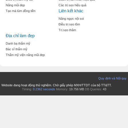
Nâng mũi đẹp
Các trị sẹo hiệu quả
Liên kết khác
Tạo mà lúm đồng tiền
Nâng ngực nội soi
Điều trị sẹo lõm
Trị sẹo thâm
Địa chỉ làm đẹp
Danh bạ thẩm mỹ
Bác sĩ thẩm mỹ
Thẩm mỹ viện nâng mũi đẹp
Quy định và Nội quy
Website đang hoạt động thử nghiệm. Chờ giấy phép MXH/TTDT của bộ TT&TT.
Timing:
0.2362 seconds
Memory:
19.756 MB
DB Queries:
43