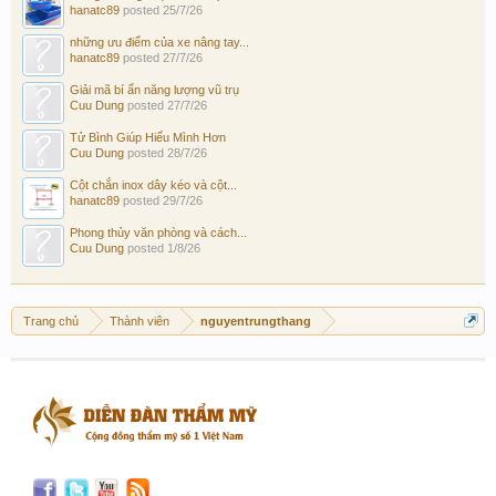
hanatc89
posted
25/7/26
những ưu điểm của xe nâng tay...
hanatc89
posted
27/7/26
Giải mã bí ẩn năng lượng vũ trụ
Cuu Dung
posted
27/7/26
Tử Bình Giúp Hiểu Mình Hơn
Cuu Dung
posted
28/7/26
Cột chắn inox dây kéo và cột...
hanatc89
posted
29/7/26
Phong thủy văn phòng và cách...
Cuu Dung
posted
1/8/26
Trang chủ
Thành viên
nguyentrungthang