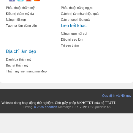
Phẫu thuật thẩm mỹ
Phẫu thuật nâng ngực
Điều trị thẩm mỹ da
Cách trị tàn nhan hiệu quả
Nâng mũi đẹp
Các trị sẹo hiệu quả
Liên kết khác
Tạo mà lúm đồng tiền
Nâng ngực nội soi
Điều trị sẹo lõm
Trị sẹo thâm
Địa chỉ làm đẹp
Danh bạ thẩm mỹ
Bác sĩ thẩm mỹ
Thẩm mỹ viện nâng mũi đẹp
Quy định và Nội quy
Website đang hoạt động thử nghiệm. Chờ giấy phép MXH/TTDT của bộ TT&TT.
Timing:
0.2335 seconds
Memory:
19.717 MB
DB Queries:
43