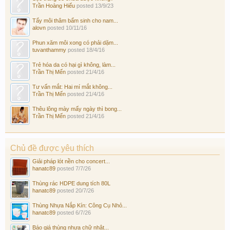
Trần Hoàng Hiếu
posted
13/9/23
Tẩy môi thâm bẩm sinh cho nam...
alovn
posted
10/11/16
Phun xăm môi xong có phải dặm...
tuvanthammy
posted
18/4/16
Trẻ hóa da có hại gì không, làm...
Trần Thị Mến
posted
21/4/16
Tư vấn mắt: Hai mí mắt không...
Trần Thị Mến
posted
21/4/16
Thêu lông mày mấy ngày thì bong...
Trần Thị Mến
posted
21/4/16
Chủ đề được yêu thích
Giải pháp lót nền cho concert...
hanatc89
posted
7/7/26
Thùng rác HDPE dung tích 80L
hanatc89
posted
20/7/26
Thùng Nhựa Nắp Kín: Công Cụ Nhỏ...
hanatc89
posted
6/7/26
Báo giá thùng nhựa chữ nhật...