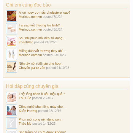
Chị em cùng đọc báo
Ai có nguy cơ mắc cholesterol cao?
Merinco.com.vn
posted
7/1/24
Tại sao vết thương lâu lành?...
Merinco.com.vn
posted
3/1/24
Sau khi phun môi nên sử dụng...
KhanhVan
posted
21/12/23
Miếng dán vết thương thay chỉ...
Merinco.com.vn
posted
23/11/23
Nên tẩy nốt ruồi nào cho hợp...
Chuyên gia tư vấn
posted
21/10/23
Hỏi đáp cùng chuyên gia
Triệt lông nách ở đâu hiệu quả ?
Thu Cúc
posted
25/3/17
Công nghệ phun lông mày cho...
Xuân Hương
posted
28/12/16
Phun môi xong nên dùng son...
Thảo My
posted
14/12/23
Sẹo trắng có chữa được không?