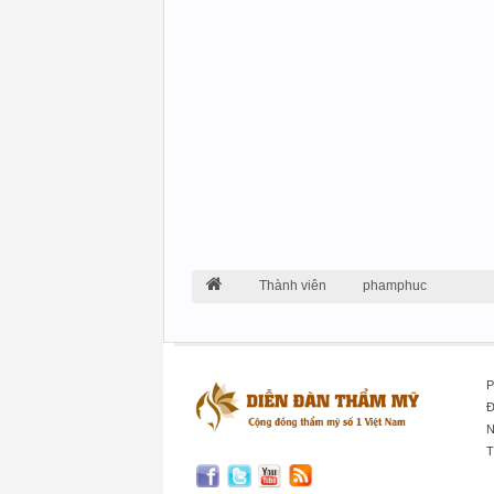
Thành viên
phamphuc
P
Đ
N
T