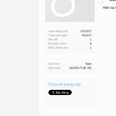
Tườ
Hiện tại
Hoạt động cuối:
21/12/17
Tham gia ngày:
6/12/17
Bài viết:
1
Đã được thích:
0
Điểm thành tích:
1
Giới tính:
Nam
Sinh nhật:
16/1/93
(Tuổi: 33)
Chia sẻ trang này