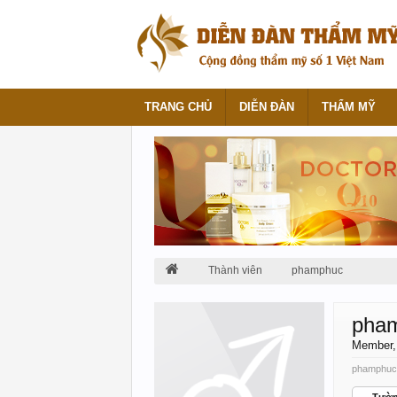
TRANG CHỦ
DIỄN ĐÀN
THẨM MỸ
Thành viên
phamphuc
pha
Member
phamphuc 