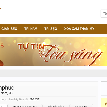
GIẢM BÉO
TRỊ NÁM
TRỊ SẸO
XÓA XĂM THẨM MỸ
mphuc
, Nam, 33
được nhìn thấy lần cuối:
21/12/17