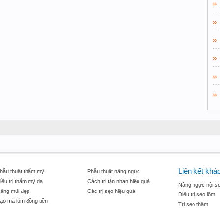
Liên kết khá
hẫu thuật thẩm mỹ
Phẫu thuật nâng ngực
iều trị thẩm mỹ da
Cách trị tàn nhan hiệu quả
Nâng ngực nội so
âng mũi đẹp
Các trị sẹo hiệu quả
Điều trị sẹo lõm
ạo mà lúm đồng tiền
Trị sẹo thâm