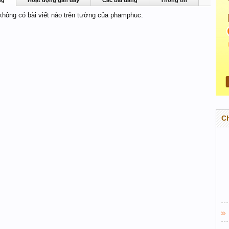
ng
Hoạt động gần đây
Các bài đăng
Thông tin
 không có bài viết nào trên tường của phamphuc.
C