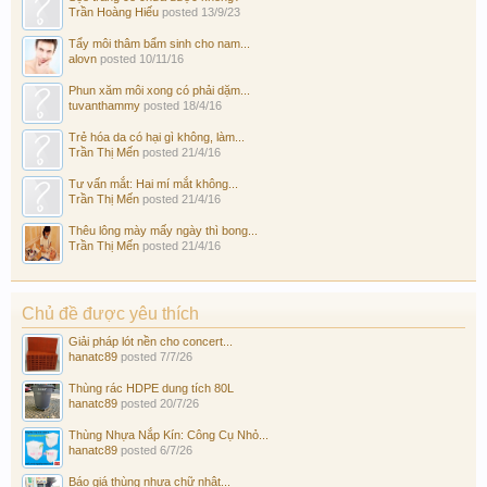
Trần Hoàng Hiếu
posted
13/9/23
Tẩy môi thâm bẩm sinh cho nam...
alovn
posted
10/11/16
Phun xăm môi xong có phải dặm...
tuvanthammy
posted
18/4/16
Trẻ hóa da có hại gì không, làm...
Trần Thị Mến
posted
21/4/16
Tư vấn mắt: Hai mí mắt không...
Trần Thị Mến
posted
21/4/16
Thêu lông mày mấy ngày thì bong...
Trần Thị Mến
posted
21/4/16
Chủ đề được yêu thích
Giải pháp lót nền cho concert...
hanatc89
posted
7/7/26
Thùng rác HDPE dung tích 80L
hanatc89
posted
20/7/26
Thùng Nhựa Nắp Kín: Công Cụ Nhỏ...
hanatc89
posted
6/7/26
Báo giá thùng nhựa chữ nhật...