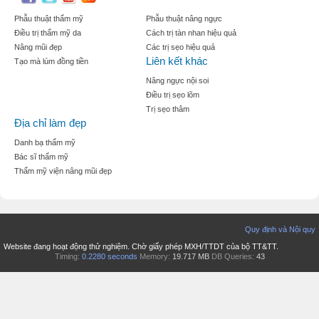
Phẫu thuật thẩm mỹ
Phẫu thuật nâng ngực
Điều trị thẩm mỹ da
Cách trị tàn nhan hiệu quả
Nâng mũi đẹp
Các trị sẹo hiệu quả
Liên kết khác
Tạo mà lúm đồng tiền
Nâng ngực nội soi
Điều trị sẹo lõm
Trị sẹo thâm
Địa chỉ làm đẹp
Danh bạ thẩm mỹ
Bác sĩ thẩm mỹ
Thẩm mỹ viện nâng mũi đẹp
Quy định và Nội quy
Website đang hoạt động thử nghiệm. Chờ giấy phép MXH/TTDT của bộ TT&TT.
Timing:
0.2280 seconds
Memory:
19.717 MB
DB Queries:
43