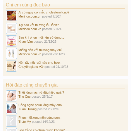
Chị em cùng đọc báo
Ai có nguy cơ mắc cholesterol cao?
Merinco.com.vn
posted
7/1/24
Tại sao vết thương lâu lành?...
Merinco.com.vn
posted
3/1/24
Sau khi phun môi nên sử dụng...
KhanhVan
posted
21/12/23
Miếng dán vết thương thay chỉ...
Merinco.com.vn
posted
23/11/23
Nên tẩy nốt ruồi nào cho hợp...
Chuyên gia tư vấn
posted
21/10/23
Hỏi đáp cùng chuyên gia
Triệt lông nách ở đâu hiệu quả ?
Thu Cúc
posted
25/3/17
Công nghệ phun lông mày cho...
Xuân Hương
posted
28/12/16
Phun môi xong nên dùng son...
Thảo My
posted
14/12/23
Sẹo trắng có chữa được không?