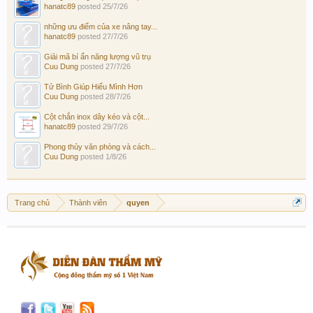
hanatc89
posted
25/7/26
những ưu điểm của xe nâng tay...
hanatc89
posted
27/7/26
Giải mã bí ẩn năng lượng vũ trụ
Cuu Dung
posted
27/7/26
Tử Bình Giúp Hiểu Mình Hơn
Cuu Dung
posted
28/7/26
Cột chắn inox dây kéo và cột...
hanatc89
posted
29/7/26
Phong thủy văn phòng và cách...
Cuu Dung
posted
1/8/26
Trang chủ
Thành viên
quyen