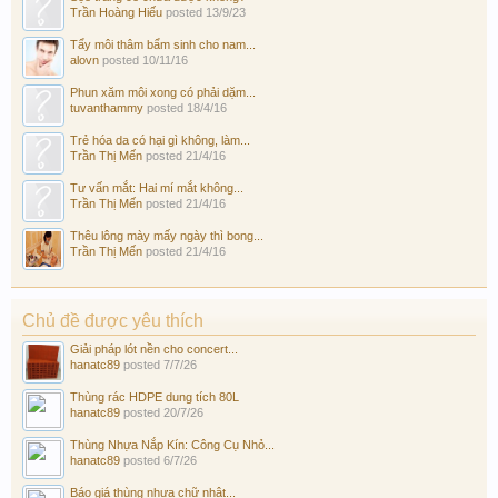
Trần Hoàng Hiếu
posted
13/9/23
Tẩy môi thâm bẩm sinh cho nam...
alovn
posted
10/11/16
Phun xăm môi xong có phải dặm...
tuvanthammy
posted
18/4/16
Trẻ hóa da có hại gì không, làm...
Trần Thị Mến
posted
21/4/16
Tư vấn mắt: Hai mí mắt không...
Trần Thị Mến
posted
21/4/16
Thêu lông mày mấy ngày thì bong...
Trần Thị Mến
posted
21/4/16
Chủ đề được yêu thích
Giải pháp lót nền cho concert...
hanatc89
posted
7/7/26
Thùng rác HDPE dung tích 80L
hanatc89
posted
20/7/26
Thùng Nhựa Nắp Kín: Công Cụ Nhỏ...
hanatc89
posted
6/7/26
Báo giá thùng nhựa chữ nhật...