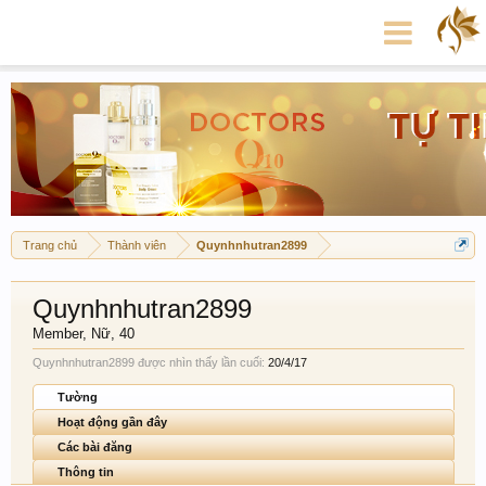
Trang chủ
Thành viên
Quynhnhutran2899
Quynhnhutran2899
Member
, Nữ, 40
Quynhnhutran2899 được nhìn thấy lần cuối:
20/4/17
Tường
Hoạt động gần đây
Các bài đăng
Thông tin