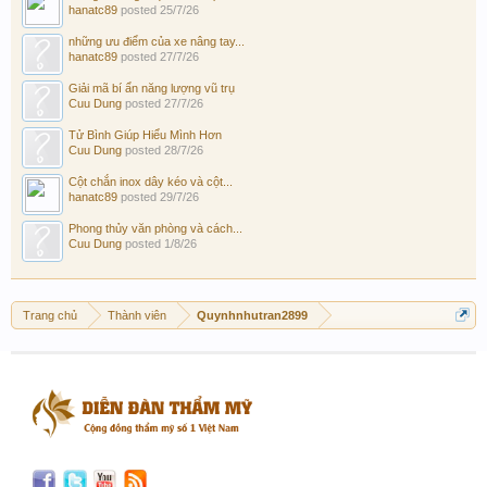
hanatc89
posted
25/7/26
những ưu điểm của xe nâng tay...
hanatc89
posted
27/7/26
Giải mã bí ẩn năng lượng vũ trụ
Cuu Dung
posted
27/7/26
Tử Bình Giúp Hiểu Mình Hơn
Cuu Dung
posted
28/7/26
Cột chắn inox dây kéo và cột...
hanatc89
posted
29/7/26
Phong thủy văn phòng và cách...
Cuu Dung
posted
1/8/26
Trang chủ
Thành viên
Quynhnhutran2899