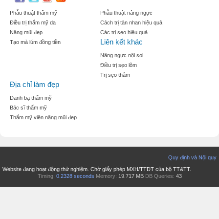
Phẫu thuật thẩm mỹ
Phẫu thuật nâng ngực
Điều trị thẩm mỹ da
Cách trị tàn nhan hiệu quả
Nâng mũi đẹp
Các trị sẹo hiệu quả
Liên kết khác
Tạo mà lúm đồng tiền
Nâng ngực nội soi
Điều trị sẹo lõm
Trị sẹo thâm
Địa chỉ làm đẹp
Danh bạ thẩm mỹ
Bác sĩ thẩm mỹ
Thẩm mỹ viện nâng mũi đẹp
Quy định và Nội quy
Website đang hoạt động thử nghiệm. Chờ giấy phép MXH/TTDT của bộ TT&TT.
Timing:
0.2328 seconds
Memory:
19.717 MB
DB Queries:
43