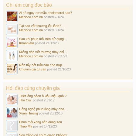
Chị em cùng đọc báo
Ai có nguy cơ mắc cholesterol cao?
Merinco.com.vn
posted
7/1/24
Tại sao vết thương lâu lành?...
Merinco.com.vn
posted
3/1/24
Sau khi phun môi nên sử dụng...
KhanhVan
posted
21/12/23
Miếng dán vết thương thay chỉ...
Merinco.com.vn
posted
23/11/23
Nên tẩy nốt ruồi nào cho hợp...
Chuyên gia tư vấn
posted
21/10/23
Hỏi đáp cùng chuyên gia
Triệt lông nách ở đâu hiệu quả ?
Thu Cúc
posted
25/3/17
Công nghệ phun lông mày cho...
Xuân Hương
posted
28/12/16
Phun môi xong nên dùng son...
Thảo My
posted
14/12/23
Sẹo trắng có chữa được không?