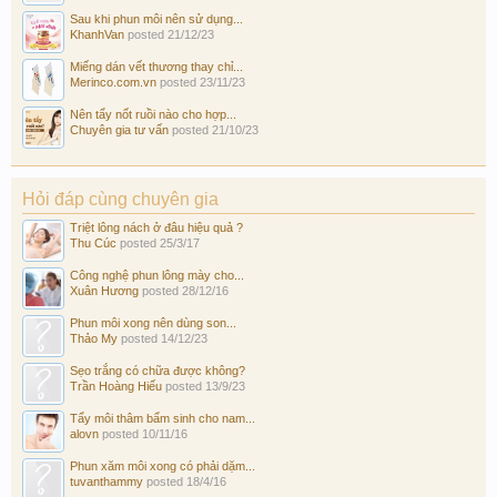
Sau khi phun môi nên sử dụng...
KhanhVan
posted
21/12/23
Miếng dán vết thương thay chỉ...
Merinco.com.vn
posted
23/11/23
Nên tẩy nốt ruồi nào cho hợp...
Chuyên gia tư vấn
posted
21/10/23
Hỏi đáp cùng chuyên gia
Triệt lông nách ở đâu hiệu quả ?
Thu Cúc
posted
25/3/17
Công nghệ phun lông mày cho...
Xuân Hương
posted
28/12/16
Phun môi xong nên dùng son...
Thảo My
posted
14/12/23
Sẹo trắng có chữa được không?
Trần Hoàng Hiếu
posted
13/9/23
Tẩy môi thâm bẩm sinh cho nam...
alovn
posted
10/11/16
Phun xăm môi xong có phải dặm...
tuvanthammy
posted
18/4/16