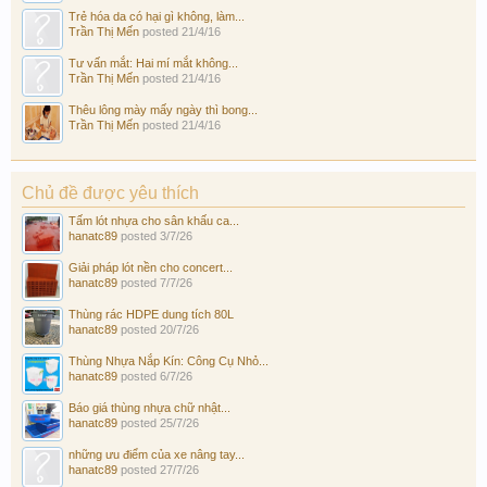
Trẻ hóa da có hại gì không, làm...
Trần Thị Mến
posted
21/4/16
Tư vấn mắt: Hai mí mắt không...
Trần Thị Mến
posted
21/4/16
Thêu lông mày mấy ngày thì bong...
Trần Thị Mến
posted
21/4/16
Chủ đề được yêu thích
Tấm lót nhựa cho sân khấu ca...
hanatc89
posted
3/7/26
Giải pháp lót nền cho concert...
hanatc89
posted
7/7/26
Thùng rác HDPE dung tích 80L
hanatc89
posted
20/7/26
Thùng Nhựa Nắp Kín: Công Cụ Nhỏ...
hanatc89
posted
6/7/26
Báo giá thùng nhựa chữ nhật...
hanatc89
posted
25/7/26
những ưu điểm của xe nâng tay...
hanatc89
posted
27/7/26