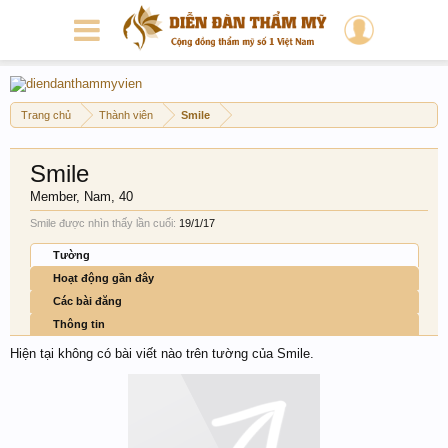
Trang chủ
Thành viên
Smile
Smile
Member
, Nam, 40
Smile được nhìn thấy lần cuối:
19/1/17
Tường
Hoạt động gần đây
Các bài đăng
Thông tin
Hiện tại không có bài viết nào trên tường của Smile.