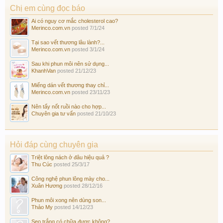
Chị em cùng đọc báo
Ai có nguy cơ mắc cholesterol cao?
Merinco.com.vn
posted
7/1/24
Tại sao vết thương lâu lành?...
Merinco.com.vn
posted
3/1/24
Sau khi phun môi nên sử dụng...
KhanhVan
posted
21/12/23
Miếng dán vết thương thay chỉ...
Merinco.com.vn
posted
23/11/23
Nên tẩy nốt ruồi nào cho hợp...
Chuyên gia tư vấn
posted
21/10/23
Hỏi đáp cùng chuyên gia
Triệt lông nách ở đâu hiệu quả ?
Thu Cúc
posted
25/3/17
Công nghệ phun lông mày cho...
Xuân Hương
posted
28/12/16
Phun môi xong nên dùng son...
Thảo My
posted
14/12/23
Sẹo trắng có chữa được không?