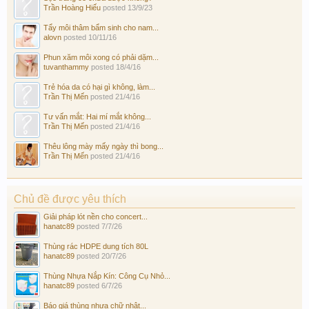
Trần Hoàng Hiếu
posted
13/9/23
Tẩy môi thâm bẩm sinh cho nam...
alovn
posted
10/11/16
Phun xăm môi xong có phải dặm...
tuvanthammy
posted
18/4/16
Trẻ hóa da có hại gì không, làm...
Trần Thị Mến
posted
21/4/16
Tư vấn mắt: Hai mí mắt không...
Trần Thị Mến
posted
21/4/16
Thêu lông mày mấy ngày thì bong...
Trần Thị Mến
posted
21/4/16
Chủ đề được yêu thích
Giải pháp lót nền cho concert...
hanatc89
posted
7/7/26
Thùng rác HDPE dung tích 80L
hanatc89
posted
20/7/26
Thùng Nhựa Nắp Kín: Công Cụ Nhỏ...
hanatc89
posted
6/7/26
Báo giá thùng nhựa chữ nhật...