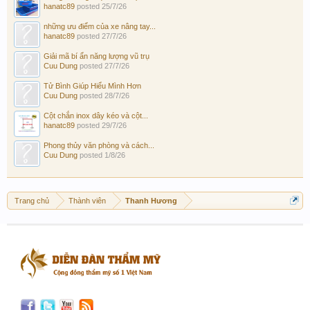
hanatc89
posted
25/7/26
những ưu điểm của xe nâng tay...
hanatc89
posted
27/7/26
Giải mã bí ẩn năng lượng vũ trụ
Cuu Dung
posted
27/7/26
Tử Bình Giúp Hiểu Mình Hơn
Cuu Dung
posted
28/7/26
Cột chắn inox dây kéo và cột...
hanatc89
posted
29/7/26
Phong thủy văn phòng và cách...
Cuu Dung
posted
1/8/26
Trang chủ
Thành viên
Thanh Hương