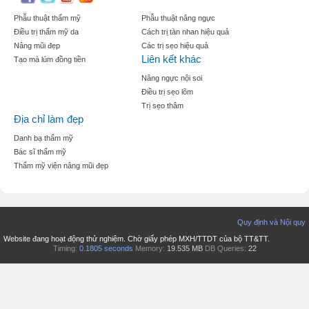
Phẫu thuật thẩm mỹ
Phẫu thuật nâng ngực
Điều trị thẩm mỹ da
Cách trị tàn nhan hiệu quả
Nâng mũi đẹp
Các trị sẹo hiệu quả
Liên kết khác
Tạo mà lúm đồng tiền
Nâng ngực nội soi
Điều trị sẹo lõm
Trị sẹo thâm
Địa chỉ làm đẹp
Danh bạ thẩm mỹ
Bác sĩ thẩm mỹ
Thẩm mỹ viện nâng mũi đẹp
Quy định và Nội quy
Website đang hoạt động thử nghiệm. Chờ giấy phép MXH/TTDT của bộ TT&TT.
Timing:
0.1805 seconds
Memory:
19.535 MB
DB Queries:
22