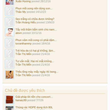
Xuân Hương
posted
28/12/16
Phun môi xong nên dùng son...
Thảo My
posted
14/12/23
Sẹo trắng có chữa được không?
Trần Hoàng Hiếu
posted
13/9/23
Tẩy môi thâm bẩm sinh cho nam...
alovn
posted
10/11/16
Phun xăm môi xong có phải dặm...
tuvanthammy
posted
18/4/16
Trẻ hóa da có hại gì không, làm...
Trần Thị Mến
posted
21/4/16
Tư vấn mắt: Hai mí mắt không...
Trần Thị Mến
posted
21/4/16
Thêu lông mày mấy ngày thì bong...
Trần Thị Mến
posted
21/4/16
Chủ đề được yêu thích
Giải pháp lót nền cho concert...
hanatc89
posted
7/7/26
Thùng rác HDPE dung tích 80L