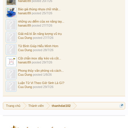
hanatc89
posted
20/7/26
Báo giá thùng nhựa chữ nhật...
hanatc89
posted
25/7/26
những ưu điểm của xe nâng tay...
hanatc89
posted
27/7/26
Giải mã bí ẩn năng lượng vũ trụ
Cuu Dung
posted
27/7/26
Tử Bình Giúp Hiểu Mình Hơn
Cuu Dung
posted
28/7/26
Cột chắn inox dây kéo và cột...
hanatc89
posted
29/7/26
Phong thủy văn phòng và cách...
Cuu Dung
posted
1/8/26
Luận Tử Vi Theo Giờ Sinh Là Gì?
Cuu Dung
posted
29/7/26
Trang chủ
Thành viên
thanhdat102