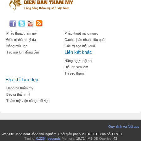
Phẫu thuật thẩm mỹ
Phẫu thuật nâng ngực
Điều trị thẩm mỹ da
Cách trị tàn nhan hiệu quả
Nâng mũi đẹp
Các trị sẹo hiệu quả
Liên kết khác
Tạo mà lúm đồng tiền
Nâng ngực nội soi
Điều trị sẹo lõm
Trị sẹo thâm
Địa chỉ làm đẹp
Danh bạ thẩm mỹ
Bác sĩ thẩm mỹ
Thẩm mỹ viện nâng mũi đẹp
Quy định và Nội quy
Website đang hoạt động thử nghiệm. Chờ giấy phép MXH/TTDT của bộ TT&TT.
Timing:
0.2264 seconds
Memory:
19.714 MB
DB Queries:
43