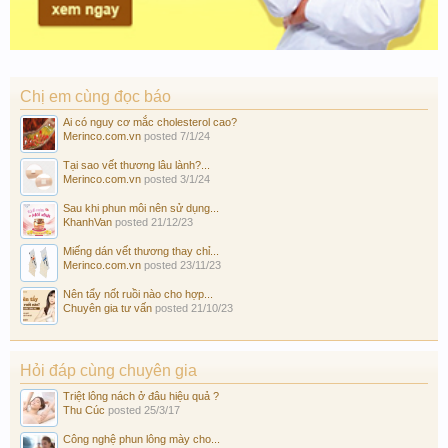
Chị em cùng đọc báo
Ai có nguy cơ mắc cholesterol cao?
Merinco.com.vn
posted
7/1/24
Tại sao vết thương lâu lành?...
Merinco.com.vn
posted
3/1/24
Sau khi phun môi nên sử dụng...
KhanhVan
posted
21/12/23
Miếng dán vết thương thay chỉ...
Merinco.com.vn
posted
23/11/23
Nên tẩy nốt ruồi nào cho hợp...
Chuyên gia tư vấn
posted
21/10/23
Hỏi đáp cùng chuyên gia
Triệt lông nách ở đâu hiệu quả ?
Thu Cúc
posted
25/3/17
Công nghệ phun lông mày cho...