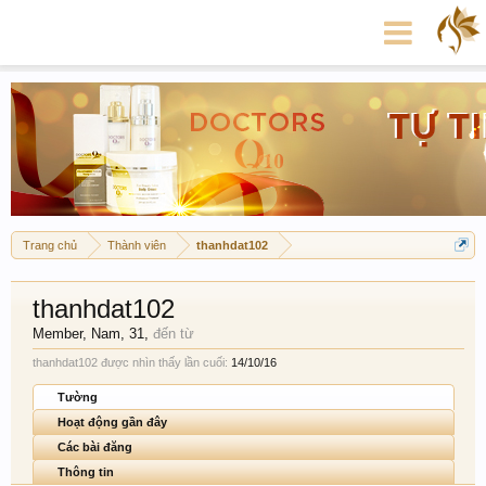
Trang chủ
Thành viên
thanhdat102
thanhdat102
Member
, Nam, 31,
đến từ
thanhdat102 được nhìn thấy lần cuối:
14/10/16
Tường
Hoạt động gần đây
Các bài đăng
Thông tin