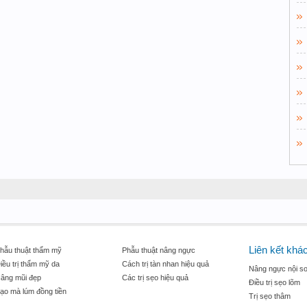
Liên kết khá
hẫu thuật thẩm mỹ
Phẫu thuật nâng ngực
iều trị thẩm mỹ da
Cách trị tàn nhan hiệu quả
Nâng ngực nội so
âng mũi đẹp
Các trị sẹo hiệu quả
Điều trị sẹo lõm
ạo mà lúm đồng tiền
Trị sẹo thâm