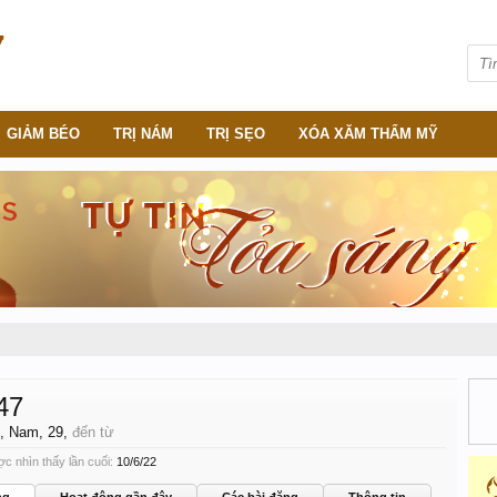
GIẢM BÉO
TRỊ NÁM
TRỊ SẸO
XÓA XĂM THẨM MỸ
47
, Nam, 29,
đến từ
c nhìn thấy lần cuối:
10/6/22