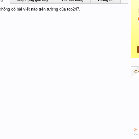
ng
Hoạt động gần đây
Các bài đăng
Thông tin
 không có bài viết nào trên tường của top247.
C