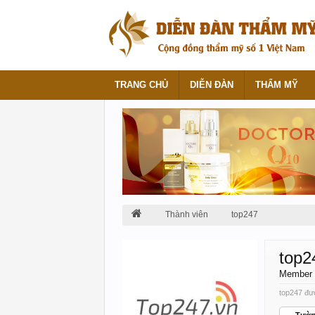
TRANG CHỦ
DIỄN ĐÀN
THẨM MỸ
Thành viên
top247
top2
Member
top247 đượ