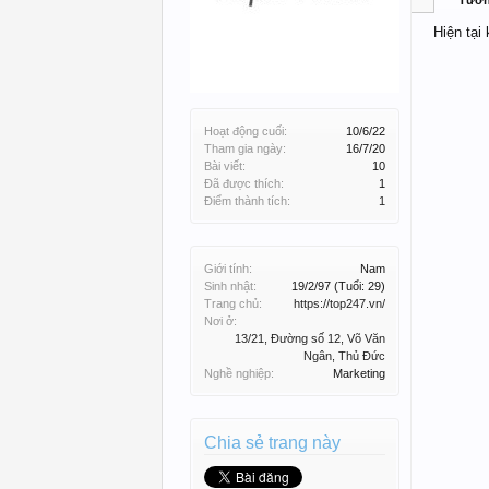
Tườ
Hiện tại
Hoạt động cuối:
10/6/22
Tham gia ngày:
16/7/20
Bài viết:
10
Đã được thích:
1
Điểm thành tích:
1
Giới tính:
Nam
Sinh nhật:
19/2/97
(Tuổi: 29)
Trang chủ:
https://top247.vn/
Nơi ở:
13/21, Đường số 12, Võ Văn
Ngân, Thủ Đức
Nghề nghiệp:
Marketing
Chia sẻ trang này