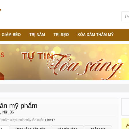
GIẢM BÉO
TRỊ NÁM
TRỊ SẸO
XÓA XĂM THẨM MỸ
vấn mỹ phẩm
, Nữ, 36
 phẩm được nhìn thấy lần cuối:
14/9/17