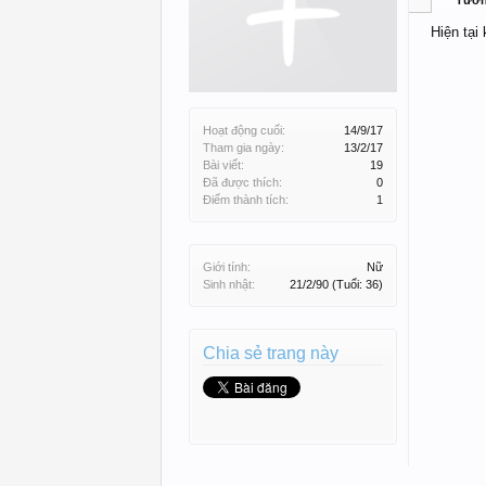
Tườ
Hiện tại
Hoạt động cuối:
14/9/17
Tham gia ngày:
13/2/17
Bài viết:
19
Đã được thích:
0
Điểm thành tích:
1
Giới tính:
Nữ
Sinh nhật:
21/2/90
(Tuổi: 36)
Chia sẻ trang này