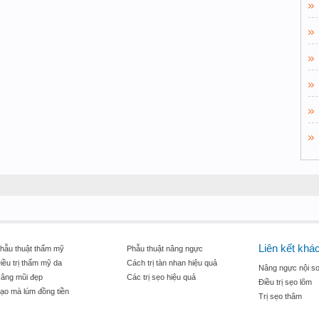
Liên kết khá
hẫu thuật thẩm mỹ
Phẫu thuật nâng ngực
iều trị thẩm mỹ da
Cách trị tàn nhan hiệu quả
Nâng ngực nội so
âng mũi đẹp
Các trị sẹo hiệu quả
Điều trị sẹo lõm
ạo mà lúm đồng tiền
Trị sẹo thâm