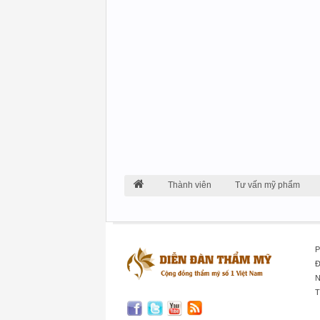
Thành viên
Tư vấn mỹ phẩm
P
Đ
N
T