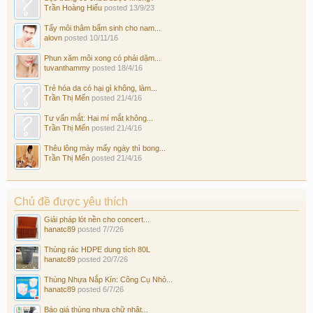
Trần Hoàng Hiếu
posted
13/9/23
Tẩy môi thâm bẩm sinh cho nam...
alovn
posted
10/11/16
Phun xăm môi xong có phải dặm...
tuvanthammy
posted
18/4/16
Trẻ hóa da có hại gì không, làm...
Trần Thị Mến
posted
21/4/16
Tư vấn mắt: Hai mí mắt không...
Trần Thị Mến
posted
21/4/16
Thêu lông mày mấy ngày thì bong...
Trần Thị Mến
posted
21/4/16
Chủ đề được yêu thích
Giải pháp lót nền cho concert...
hanatc89
posted
7/7/26
Thùng rác HDPE dung tích 80L
hanatc89
posted
20/7/26
Thùng Nhựa Nắp Kín: Công Cụ Nhỏ...
hanatc89
posted
6/7/26
Báo giá thùng nhựa chữ nhật...