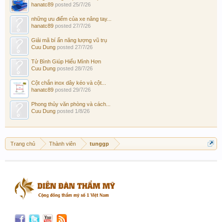
hanatc89
posted
25/7/26
những ưu điểm của xe nâng tay...
hanatc89
posted
27/7/26
Giải mã bí ẩn năng lượng vũ trụ
Cuu Dung
posted
27/7/26
Tử Bình Giúp Hiểu Mình Hơn
Cuu Dung
posted
28/7/26
Cột chắn inox dây kéo và cột...
hanatc89
posted
29/7/26
Phong thủy văn phòng và cách...
Cuu Dung
posted
1/8/26
Trang chủ
Thành viên
tunggp