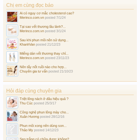
Chị em cùng đọc báo
Ai có nguy cơ mắc cholesterol cao?
Merinco.com.vn
posted
7/1/24
Tại sao vết thương lâu lành?...
Merinco.com.vn
posted
3/1/24
Sau khi phun môi nên sử dụng...
KhanhVan
posted
21/12/23
Miếng dán vết thương thay chỉ...
Merinco.com.vn
posted
23/11/23
Nên tẩy nốt ruồi nào cho hợp...
Chuyên gia tư vấn
posted
21/10/23
Hỏi đáp cùng chuyên gia
Triệt lông nách ở đâu hiệu quả ?
Thu Cúc
posted
25/3/17
Công nghệ phun lông mày cho...
Xuân Hương
posted
28/12/16
Phun môi xong nên dùng son...
Thảo My
posted
14/12/23
Sẹo trắng có chữa được không?