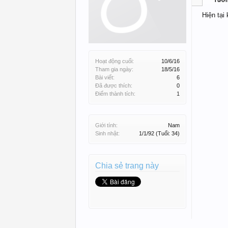
Tườ
Hiện tại
Hoạt động cuối:
10/6/16
Tham gia ngày:
18/5/16
Bài viết:
6
Đã được thích:
0
Điểm thành tích:
1
Giới tính:
Nam
Sinh nhật:
1/1/92
(Tuổi: 34)
Chia sẻ trang này