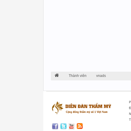
Thành viên
vnads
P
Đ
N
T