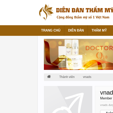
TRANG CHỦ
DIỄN ĐÀN
THẨM MỸ
Thành viên
vnads
vnad
Member
vnads được