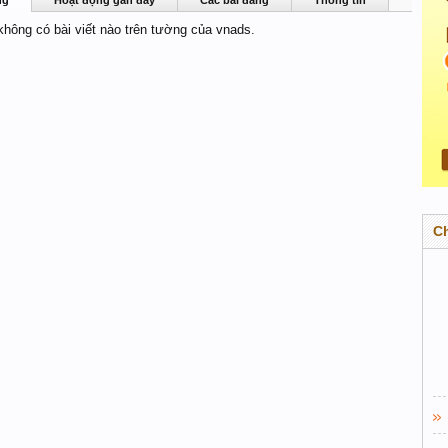
ng
Hoạt động gần đây
Các bài đăng
Thông tin
 không có bài viết nào trên tường của vnads.
C