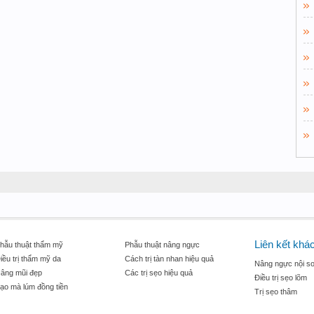
Liên kết khá
hẫu thuật thẩm mỹ
Phẫu thuật nâng ngực
iều trị thẩm mỹ da
Cách trị tàn nhan hiệu quả
Nâng ngực nội so
âng mũi đẹp
Các trị sẹo hiệu quả
Điều trị sẹo lõm
ạo mà lúm đồng tiền
Trị sẹo thâm