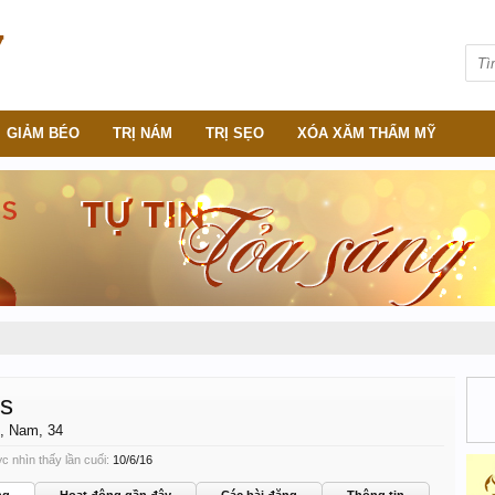
GIẢM BÉO
TRỊ NÁM
TRỊ SẸO
XÓA XĂM THẨM MỸ
s
, Nam, 34
 nhìn thấy lần cuối:
10/6/16