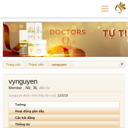
Trang chủ
Thành viên
vynguyen
vynguyen
Member
, Nữ, 36,
đến từ
vynguyen được nhìn thấy lần cuối:
12/2/19
Tường
Hoạt động gần đây
Các bài đăng
Thông tin