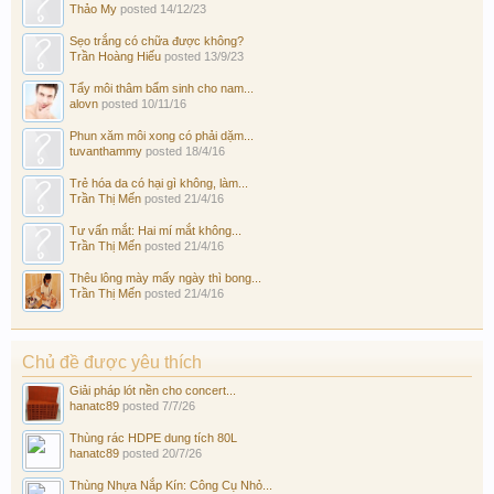
Thảo My
posted
14/12/23
Sẹo trắng có chữa được không?
Trần Hoàng Hiếu
posted
13/9/23
Tẩy môi thâm bẩm sinh cho nam...
alovn
posted
10/11/16
Phun xăm môi xong có phải dặm...
tuvanthammy
posted
18/4/16
Trẻ hóa da có hại gì không, làm...
Trần Thị Mến
posted
21/4/16
Tư vấn mắt: Hai mí mắt không...
Trần Thị Mến
posted
21/4/16
Thêu lông mày mấy ngày thì bong...
Trần Thị Mến
posted
21/4/16
Chủ đề được yêu thích
Giải pháp lót nền cho concert...
hanatc89
posted
7/7/26
Thùng rác HDPE dung tích 80L
hanatc89
posted
20/7/26
Thùng Nhựa Nắp Kín: Công Cụ Nhỏ...