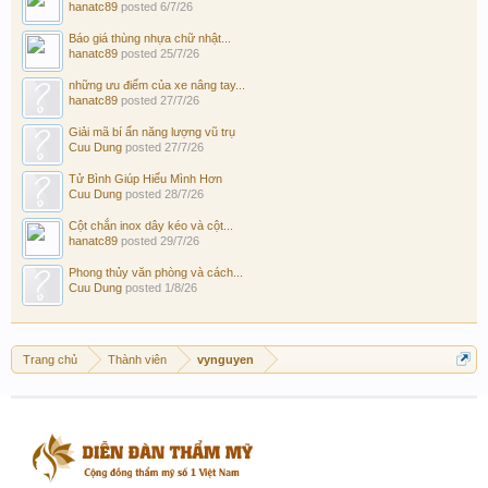
hanatc89
posted
6/7/26
Báo giá thùng nhựa chữ nhật...
hanatc89
posted
25/7/26
những ưu điểm của xe nâng tay...
hanatc89
posted
27/7/26
Giải mã bí ẩn năng lượng vũ trụ
Cuu Dung
posted
27/7/26
Tử Bình Giúp Hiểu Mình Hơn
Cuu Dung
posted
28/7/26
Cột chắn inox dây kéo và cột...
hanatc89
posted
29/7/26
Phong thủy văn phòng và cách...
Cuu Dung
posted
1/8/26
Trang chủ
Thành viên
vynguyen