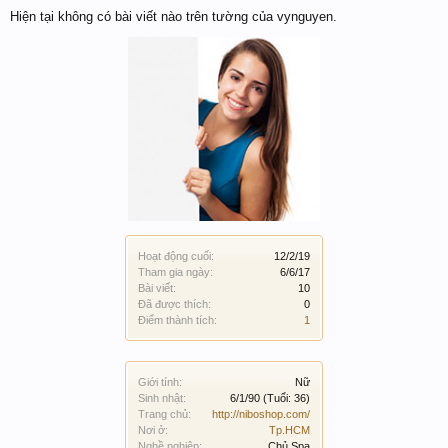
Hiện tại không có bài viết nào trên tường của vynguyen.
Hoạt động cuối:
12/2/19
Tham gia ngày:
6/6/17
Bài viết:
10
Đã được thích:
0
Điểm thành tích:
1
Giới tính:
Nữ
Sinh nhật:
6/1/90
(Tuổi: 36)
Trang chủ:
http://niboshop.com/
Nơi ở:
Tp.HCM
Nghề nghiệp:
Chủ Spa