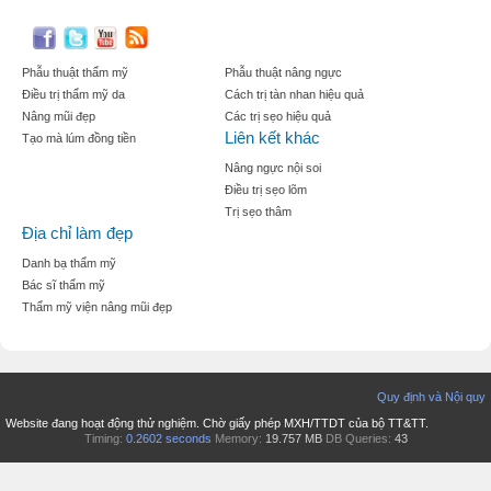
Phẫu thuật thẩm mỹ
Phẫu thuật nâng ngực
Điều trị thẩm mỹ da
Cách trị tàn nhan hiệu quả
Nâng mũi đẹp
Các trị sẹo hiệu quả
Liên kết khác
Tạo mà lúm đồng tiền
Nâng ngực nội soi
Điều trị sẹo lõm
Trị sẹo thâm
Địa chỉ làm đẹp
Danh bạ thẩm mỹ
Bác sĩ thẩm mỹ
Thẩm mỹ viện nâng mũi đẹp
Quy định và Nội quy
Website đang hoạt động thử nghiệm. Chờ giấy phép MXH/TTDT của bộ TT&TT.
Timing:
0.2602 seconds
Memory:
19.757 MB
DB Queries:
43