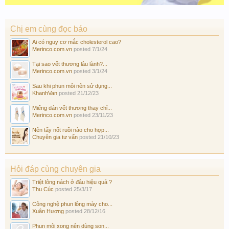
Chị em cùng đọc báo
Ai có nguy cơ mắc cholesterol cao?
Merinco.com.vn
posted
7/1/24
Tại sao vết thương lâu lành?...
Merinco.com.vn
posted
3/1/24
Sau khi phun môi nên sử dụng...
KhanhVan
posted
21/12/23
Miếng dán vết thương thay chỉ...
Merinco.com.vn
posted
23/11/23
Nên tẩy nốt ruồi nào cho hợp...
Chuyên gia tư vấn
posted
21/10/23
Hỏi đáp cùng chuyên gia
Triệt lông nách ở đâu hiệu quả ?
Thu Cúc
posted
25/3/17
Công nghệ phun lông mày cho...
Xuân Hương
posted
28/12/16
Phun môi xong nên dùng son...