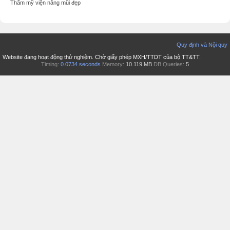
Thẩm mỹ viện nâng mũi đẹp
Quy định và Nội quy
Website đang hoạt động thử nghiệm. Chờ giấy phép MXH/TTDT của bộ TT&TT.
Timing:
0.0734 seconds
Memory:
10.119 MB
DB Queries:
5