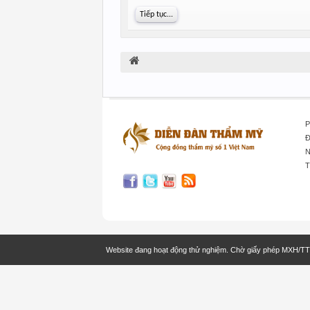
Tiếp tục...
P
Đ
N
T
Website đang hoạt động thử nghiệm. Chờ giấy phép MXH/T