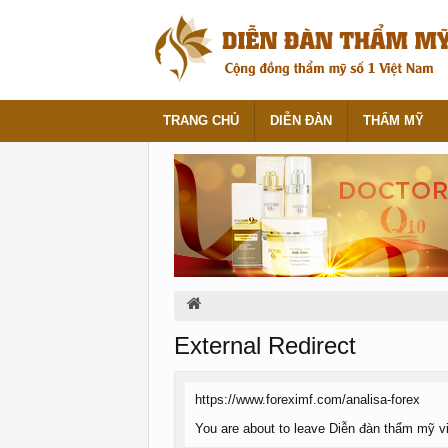
TRANG CHỦ
DIỄN ĐÀN
THẨM MỸ
External Redirect
https://www.foreximf.com/analisa-forex
You are about to leave Diễn đàn thẩm mỹ việ