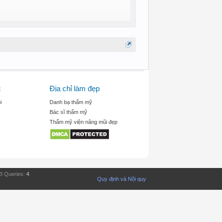
c
Địa chỉ làm đẹp
i
Danh bạ thẩm mỹ
Bác sĩ thẩm mỹ
Thẩm mỹ viện nâng mũi đẹp
B Queries:
4
Quy định và Nội quy