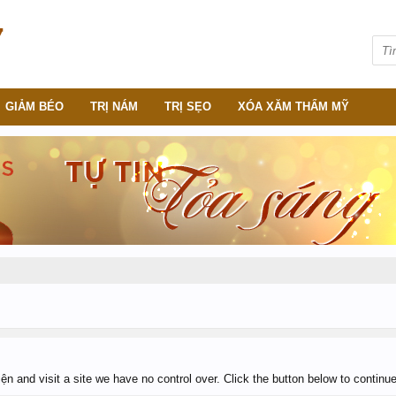
GIẢM BÉO
TRỊ NÁM
TRỊ SẸO
XÓA XĂM THẨM MỸ
n and visit a site we have no control over. Click the button below to contin