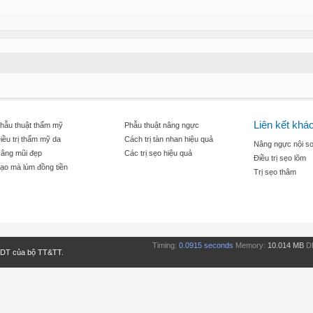
Liên kết khá
hẫu thuật thẩm mỹ
Phẫu thuật nâng ngực
iều trị thẩm mỹ da
Cách trị tàn nhan hiệu quả
Nâng ngực nội so
âng mũi đẹp
Các trị sẹo hiệu quả
Điều trị sẹo lõm
ạo mà lúm đồng tiền
Trị sẹo thâm
Timing:
0.0915 seconds
Memory:
10.014 MB
D
TDT của bộ TT&TT.